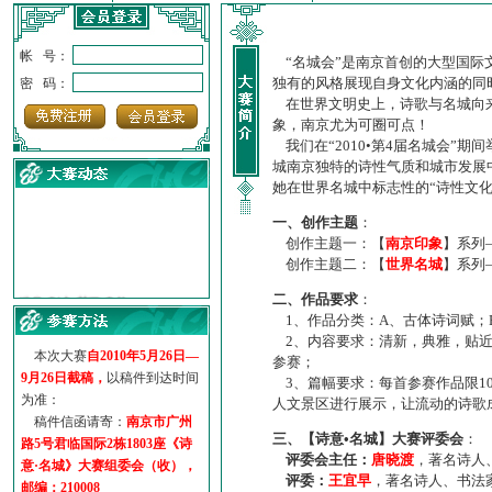
帐 号：
“名城会”是南京首创的大型国际
独有的风格展现自身文化内涵的同
密 码：
在世界文明史上，诗歌与名城向来
象，南京尤为可圈可点！
我们在“2010•第4届名城会”
城南京独特的诗性气质和城市发展
她在世界名城中标志性的“诗性文
一、创作主题
：
创作主题一：【
南京印象
】系列
创作主题二：【
世界名城
】系列
·
诗意名城·获奖名单
二、作品要求
：
·
【诗意·名城】地铁展示作...
1、作品分类：A、古体诗词赋；
·
诗意名城·地铁时间
2、内容要求：清新，典雅，贴近
·
地铁完美呈现【诗意·名城...
本次大赛
自2010年5月26日—
参赛；
·
参赛作品多达5000多首
9月26日截稿，
以稿件到达时间
3、篇幅要求：每首参赛作品限1
·
“诗意·名城”晒诗会
为准：
人文景区进行展示，让流动的诗歌
·
特别通知--致广大诗词爱好...
稿件信函请寄：
南京市广州
三、【诗意•名城】大赛评委会
：
路5号君临国际2栋1803座《诗
评委会主任：
唐晓渡
，著名诗人
意·名城》大赛组委会（收），
评委：
王宜早
，著名诗人、书法
邮编：210008