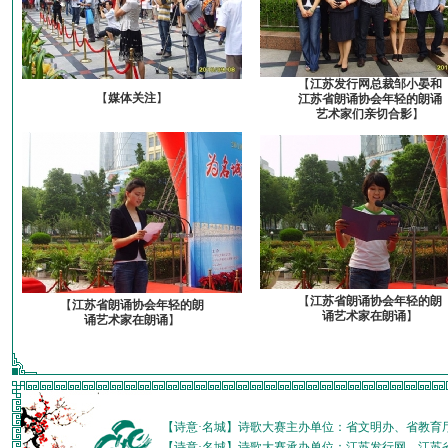
【
江苏发行网总裁邹小晏和
【
媒体关注
】
江苏省朗诵协会年轻的朗诵
艺术家们亲切合影
】
【
江苏省朗诵协会年轻的朗
【
江苏省朗诵协会年轻的朗
诵艺术家在朗诵
】
诵艺术家在朗诵
】
【诗意·名城】诗歌大赛主办单位：省文明办、省教育
【诗意·名城】诗歌大赛承办单位：江苏发行网、江苏