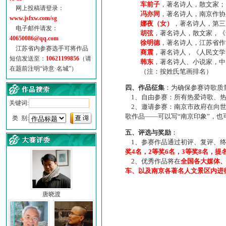
车前子
，著名诗人，散文家；
网上投稿请登录：
冯亦同
，著名诗人，南京作协
www.jsfxw.com/sg
娜夜（女）
，著名诗人，第三
电子邮件请发：
胡弦
，著名诗人，散文家，《诗
40650086@qq.com
徐明德
，著名诗人，江苏省作
江苏省内参赛选手可将作品
商震
，著名诗人，《人民文学
短信发送至：
10621199856
（请
韩东
，著名诗人、小说家，中
在题前注明“诗意·名城”）
（注：按姓氏笔画排名）
四、作品征集
：为确保参赛诗歌质
1、自由参赛：所有热爱诗歌、热
关键词:
2、邀请参赛：南京市政府在向世
歌作品——可以写“南京印象”，
类 别:
五、评选与奖励
：
1、参赛作品通过初评、复评、终
奖4名，2等奖6名，3等奖8名，提
2、优秀作品将在
全国各大媒体
车、以及南京各著名人文景区内进
唐晓渡