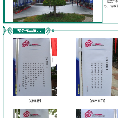
这次“诗
办、省教育厅
【
总统府
】
【
步出东门
】