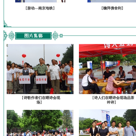
【
脉动—南京地铁
】
【
瞻拜佛舍利
】
【
诗歌作者们在晒诗会现
【
诗人们在晒诗会现场品茶
场
】
吟诗
】