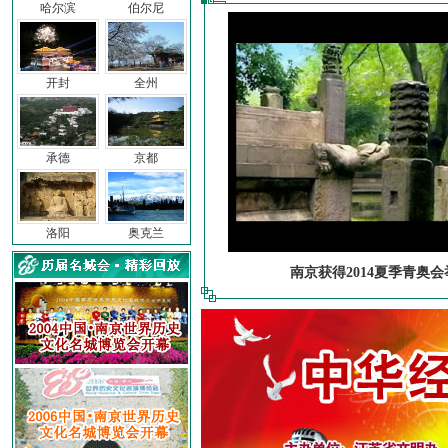
哈尔滨
伯尔尼
开封
全州
承德
京都
洛阳
奥克兰
南京获得2014夏季青奥