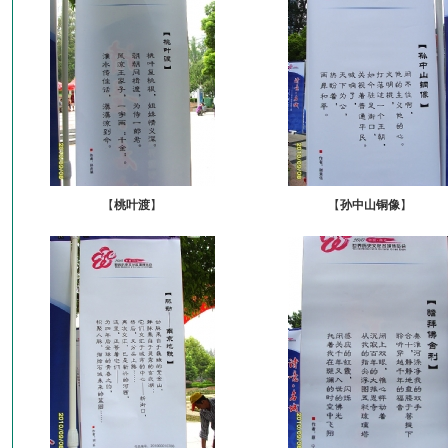
【
桃叶渡
】
【
孙中山铜像
】