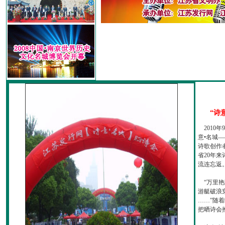
“诗
2010
意•名城—
诗歌创作
省20年
流连忘返
“万里艳
游艇破浪
……”随
把晒诗会