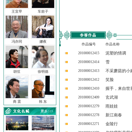
王宜早
车前子
冯亦同
娜夜
作品编号
作品名称
201000012415
泥塑的情调
201000012414
雪
201000012413
不采蘑菇的小
胡弦
徐明德
201000012412
笑脸
201000012410
握手，来自世
201000012409
玄武湖
商 震
韩 东
201000012279
雨娃娃
201000012278
新江南春
201000012271
金陵行