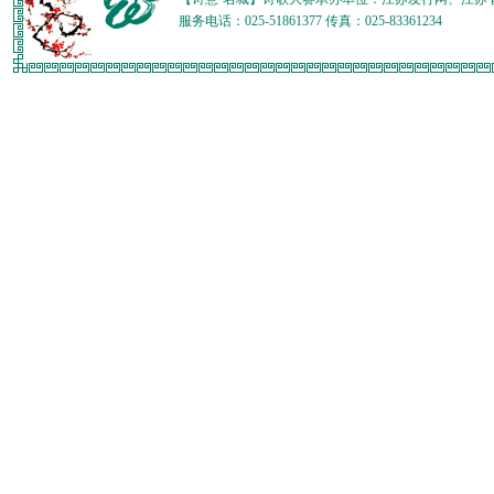
服务电话：025-51861377 传真：025-83361234