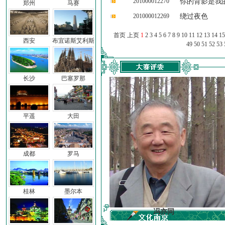
201000012270
你的背影是我
郑州
马赛
201000012269
绕过夜色
首页 上页
1
2
3
4
5
6
7
8
9
10
11
12
13
14
15
西安
布宜诺斯艾利斯
49
50
51
52
53
长沙
巴塞罗那
平遥
大田
成都
罗马
桂林
墨尔本
车前子
冯亦同