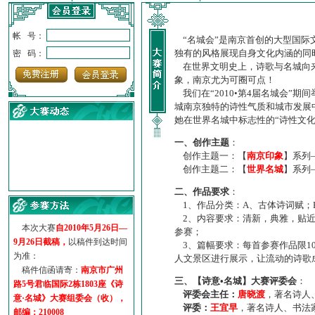
帐 号：
“名城会”是南京首创的大型国际
独有的风格展现自身文化内涵的同
密 码：
在世界文明史上，诗歌与名城向来
象，南京尤为可圈可点！
我们在“2010•第4届名城会”
城南京独特的诗性气质和城市发展
她在世界名城中标志性的“诗性文
一、创作主题
：
创作主题一：【
南京印象
】系列
创作主题二：【
世界名城
】系列
·
诗意名城·获奖名单
二、作品要求
：
·
【诗意·名城】地铁展示作...
1、作品分类：A、古体诗词赋；
·
诗意名城·地铁时间
2、内容要求：清新，典雅，贴近
·
地铁完美呈现【诗意·名城...
本次大赛
自2010年5月26日—
参赛；
·
参赛作品多达5000多首
9月26日截稿，
以稿件到达时间
3、篇幅要求：每首参赛作品限1
·
“诗意·名城”晒诗会
为准：
人文景区进行展示，让流动的诗歌
·
特别通知--致广大诗词爱好...
稿件信函请寄：
南京市广州
三、【诗意•名城】大赛评委会
：
路5号君临国际2栋1803座《诗
评委会主任：
唐晓渡
，著名诗人
意·名城》大赛组委会（收），
评委：
王宜早
，著名诗人、书法
邮编：210008