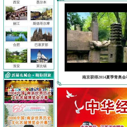
西安
墨尔本
丽江
斯德哥尔摩
合肥
巴塞罗那
淮安
莱比锡
南京获得2014夏季青奥