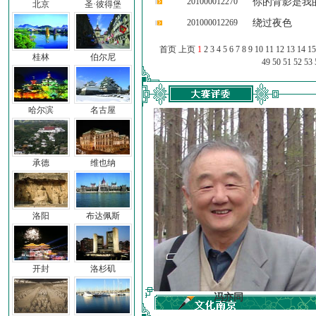
201000012270
你的背影是我
北京
圣·彼得堡
201000012269
绕过夜色
首页 上页
1
2
3
4
5
6
7
8
9
10
11
12
13
14
15
桂林
伯尔尼
49
50
51
52
53
哈尔滨
名古屋
承德
维也纳
洛阳
布达佩斯
开封
洛杉矶
车前子
冯亦同