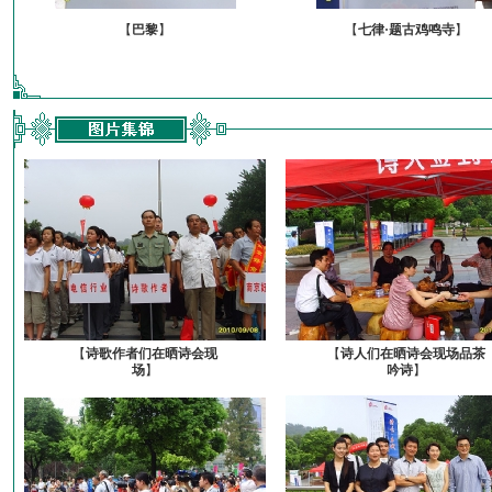
【
巴黎
】
【
七律·题古鸡鸣寺
】
【
诗歌作者们在晒诗会现
【
诗人们在晒诗会现场品茶
场
】
吟诗
】