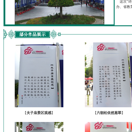
这次“诗
办、省教育厅
【
夫子庙景区观感
】
【
六朝松依然葱翠
】