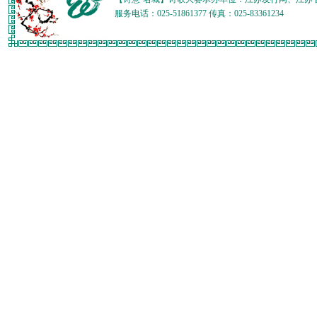
服务电话：025-51861377 传真：025-83361234