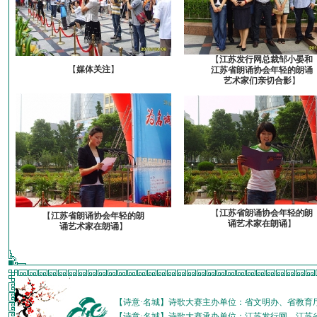
【
江苏发行网总裁邹小晏和
【
媒体关注
】
江苏省朗诵协会年轻的朗诵
艺术家们亲切合影
】
【
江苏省朗诵协会年轻的朗
【
江苏省朗诵协会年轻的朗
诵艺术家在朗诵
】
诵艺术家在朗诵
】
【诗意·名城】诗歌大赛主办单位：省文明办、省教育
【诗意·名城】诗歌大赛承办单位：江苏发行网、江苏