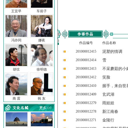
王宜早
车前子
冯亦同
娜夜
作品编号
作品名称
201000012415
泥塑的情调
201000012414
雪
201000012413
不采蘑菇的小
胡弦
徐明德
201000012412
笑脸
201000012410
握手，来自世
201000012409
玄武湖
商 震
韩 东
201000012279
雨娃娃
201000012278
新江南春
201000012271
金陵行