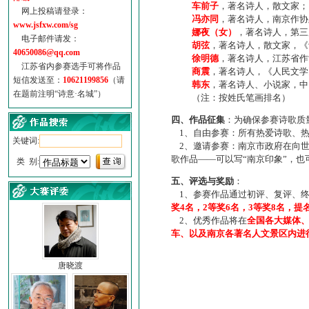
车前子
，著名诗人，散文家；
网上投稿请登录：
冯亦同
，著名诗人，南京作协
www.jsfxw.com/sg
娜夜（女）
，著名诗人，第三
电子邮件请发：
胡弦
，著名诗人，散文家，《诗
40650086@qq.com
徐明德
，著名诗人，江苏省作
江苏省内参赛选手可将作品
商震
，著名诗人，《人民文学
短信发送至：
10621199856
（请
韩东
，著名诗人、小说家，中
在题前注明“诗意·名城”）
（注：按姓氏笔画排名）
四、作品征集
：为确保参赛诗歌质
1、自由参赛：所有热爱诗歌、热
关键词:
2、邀请参赛：南京市政府在向世
歌作品——可以写“南京印象”，
类 别:
五、评选与奖励
：
1、参赛作品通过初评、复评、终
奖4名，2等奖6名，3等奖8名，提
2、优秀作品将在
全国各大媒体
车、以及南京各著名人文景区内进
唐晓渡