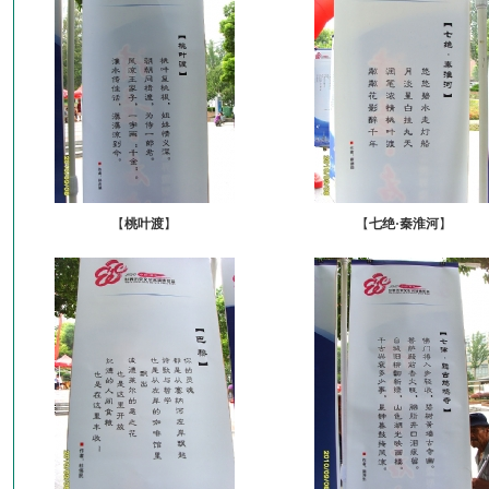
【
桃叶渡
】
【
七绝·秦淮河
】