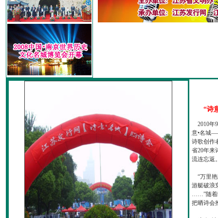
“诗
2010
意•名城—
诗歌创作
省20年
流连忘返
“万里艳
游艇破浪
……”随
把晒诗会