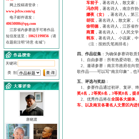
车前子
，著名诗人，散文家；
网上投稿请登录：
冯亦同
，著名诗人，南京作协
www.jsfxw.com/sg
娜夜（女）
，著名诗人，第三
电子邮件请发：
胡弦
，著名诗人，散文家，《诗
40650086@qq.com
徐明德
，著名诗人，江苏省作
江苏省内参赛选手可将作品
商震
，著名诗人，《人民文学
短信发送至：
10621199856
（请
韩东
，著名诗人、小说家，中
在题前注明“诗意·名城”）
（注：按姓氏笔画排名）
四、作品征集
：为确保参赛诗歌质
1、自由参赛：所有热爱诗歌、热
关键词:
2、邀请参赛：南京市政府在向世
歌作品——可以写“南京印象”，
类 别:
五、评选与奖励
：
1、参赛作品通过初评、复评、终
奖4名，2等奖6名，3等奖8名，提
2、优秀作品将在
全国各大媒体
车、以及南京各著名人文景区内进
唐晓渡