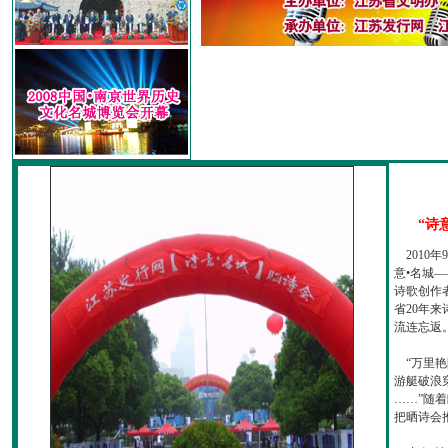
“诗
2010
意•名城—
诗歌创作
省20年
流连忘返
“万里艳
游艇破浪
……”随
把晒诗会