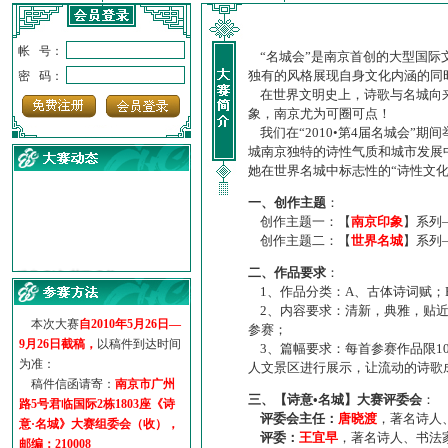
帐 号：
“名城会”是南京首创的大型国际
独有的风格展现自身文化内涵的同
密 码：
在世界文明史上，诗歌与名城向来
象，南京尤为可圈可点！
我们在“2010•第4届名城会”
城南京独特的诗性气质和城市发展
她在世界名城中标志性的“诗性文
一、创作主题
：
创作主题一：【
南京印象
】系列
创作主题二：【
世界名城
】系列
·
诗意名城·获奖名单
二、作品要求
：
·
【诗意·名城】地铁展示作...
1、作品分类：A、古体诗词赋；
·
诗意名城·地铁时间
2、内容要求：清新，典雅，贴近
·
地铁完美呈现【诗意·名城...
本次大赛
自2010年5月26日—
参赛；
·
参赛作品多达5000多首
9月26日截稿，
以稿件到达时间
3、篇幅要求：每首参赛作品限1
·
“诗意·名城”晒诗会
为准：
人文景区进行展示，让流动的诗歌
·
特别通知--致广大诗词爱好...
稿件信函请寄：
南京市广州
三、【诗意•名城】大赛评委会
：
路5号君临国际2栋1803座《诗
评委会主任：
唐晓渡
，著名诗人
意·名城》大赛组委会（收），
评委：
王宜早
，著名诗人、书法
邮编：210008