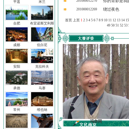
201000012270
你的背影是我
平遥
米兰
201000012269
绕过夜色
首页 上页
1
2
3
4
5
6
7
8
9
10
11
12
13
14
15
合肥
布宜诺斯艾利斯
49
50
51
52
53
成都
伯尔尼
安阳
克拉科夫
承德
马赛
常州
维也纳
车前子
冯亦同