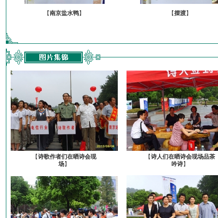
【
南京盐水鸭
】
【
摆渡
】
【
诗歌作者们在晒诗会现
【
诗人们在晒诗会现场品茶
场
】
吟诗
】