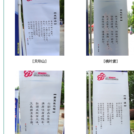
【
天印山
】
【
桃叶渡
】