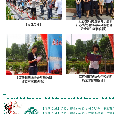
【
江苏发行网总裁邹小晏和
【
媒体关注
】
江苏省朗诵协会年轻的朗诵
艺术家们亲切合影
】
【
江苏省朗诵协会年轻的朗
【
江苏省朗诵协会年轻的朗
诵艺术家在朗诵
】
诵艺术家在朗诵
】
【诗意·名城】诗歌大赛主办单位：省文明办、省教育
【诗意·名城】诗歌大赛承办单位：江苏发行网、江苏