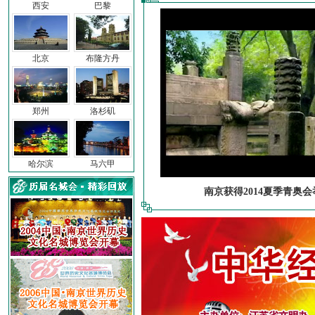
西安
巴黎
北京
布隆方丹
郑州
洛杉矶
哈尔滨
马六甲
南京获得2014夏季青奥