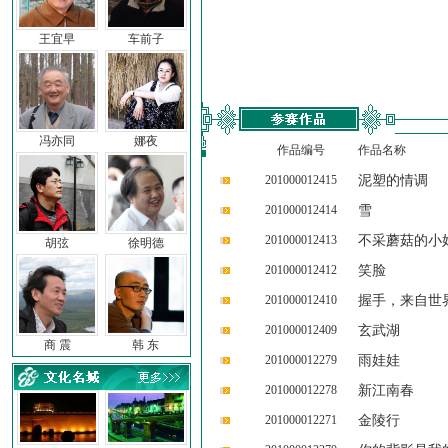
王宜早
车前子
冯亦同
娜夜
作品编号
作品名称
201000012415
泥塑的情调
201000012414
雪
201000012413
不采蘑菇的小
胡弦
徐明德
201000012412
笑脸
201000012410
握手，来自世
201000012409
玄武湖
商 震
韩 东
201000012279
雨娃娃
201000012278
新江南春
201000012271
金陵行