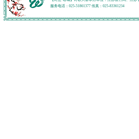
服务电话：025-51861377 传真：025-83361234