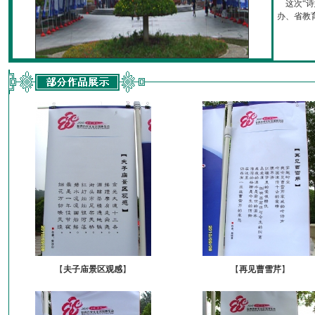
这次“诗
办、省教育厅
【
夫子庙景区观感
】
【
再见曹雪芹
】