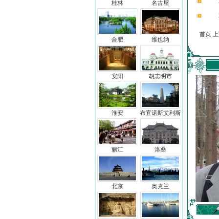
桂林
名古屋
首页 
合肥
维也纳
安阳
胡志明市
淮安
布宜诺斯艾利斯
丽江
洛桑
北京
奥克兰
车前子
冯