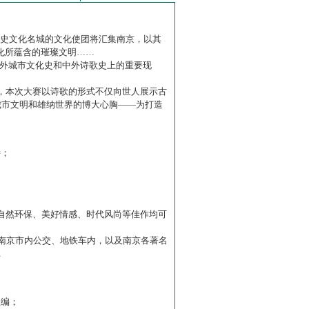
历史文化名城的文化使团将汇集南京，以其
化所蕴含的璀璨文明……
中外城市文化史和中外诗歌史上的重要现
赛】，本次大赛以诗歌的形式不仅向世人展示古
城市文明和雄纳世界的博大心胸——为打造
诗；
自然环保、美好情感、时代风尚等佳作均可
南京市内公交、地铁车内，以及南京各著名
…
主编；