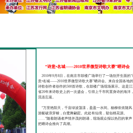
“诗意•名城——2010世界微型诗歌大赛”晒诗会
2010年9月8日，在南京市鼓楼广场举行了一场别开生面的“
意•名城——2010世界微型诗歌大赛”晒诗会。来自全国各地
诗歌创作者创作的500首诗歌，在鼓楼广场现场展示。这是江
省20年来诗歌史上的一次盛会，引得上千市民置身诗的海洋
流连忘返。
“万里艳阳天，千亩绿波荡漾，盈盈一水间。杨柳依依随风
游艇破浪穿梭，白鹭舞翩跹。此处有仙境，疑似桃花源。
……”随着朗诵者声情并茂的朗诵，现场观众报以热烈的掌声
把晒诗会推向了高潮。