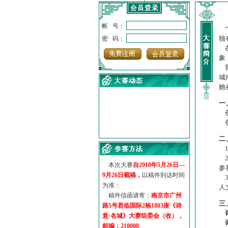
帐 号：
“
独
密 码：
在
象
我
城
她
一
创
创
·
诗意名城·获奖名单
·
【诗意·名城】地铁展示作...
二
1
·
诗意名城·地铁时间
2
·
地铁完美呈现【诗意·名城...
本次大赛
自2010年5月26日—
参
·
参赛作品多达5000多首
9月26日截稿，
以稿件到达时间
3
·
“诗意·名城”晒诗会
为准：
人
·
特别通知--致广大诗词爱好...
稿件信函请寄：
南京市广州
三
路5号君临国际2栋1803座《诗
意·名城》大赛组委会（收），
邮编：210008