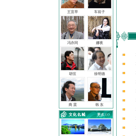
王宜早
车前子
冯亦同
娜夜
胡弦
徐明德
商 震
韩 东