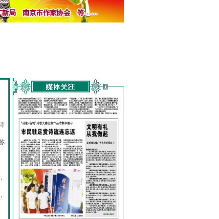
诗
的
苏
，
，
，