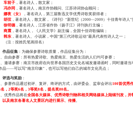
车前子
，著名诗人，散文家；
冯亦同
，著名诗人，南京作协顾问、江苏诗词协会顾问；
娜夜（女）
，著名诗人，第三届鲁迅文学优秀诗歌奖获得者；
胡弦
，著名诗人，散文家，《诗刊》“新世纪（2000—2009）十佳青年诗人
徐明德
，著名诗人，江苏省作协《扬子江》诗刊执行主编；
商震
，著名诗人，《人民文学》副主编，全国十佳诗歌编辑；
韩东
，著名诗人、小说家，中国“第三代诗歌运动”最具代表性诗人之一；
注：按姓氏笔画排名）
、作品征集
：为确保参赛诗歌质量，作品征集分为：
、自由参赛：所有热爱诗歌、热爱南京、热爱生活的人们均可参赛；
、邀请参赛：南京市政府在向世界各国历史文化名城发邀请函时，同时邀请当地
作品——可以写“南京印象”，也可以写他们自己的城市文化亮点；
、评选与奖励
：
、参赛作品通过初评、复评、终评的方式，由评委会、监审会评出
100首优秀
4名，2等奖6名，3等奖8名，提名奖80名。
、优秀作品将在
全国各大媒体、优秀诗歌刊物和相关网络媒体上陆续刊发，并
、以及南京各著名人文景区内进行展示、传播
。