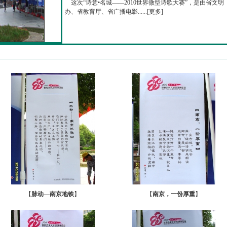
这次“诗意•名城——2010世界微型诗歌大赛”，是由省文明
办、省教育厅、省广播电影......[
更多
]
【
脉动—南京地铁
】
【
南京，一份厚重
】