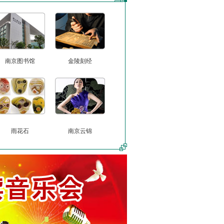
南京图书馆
金陵刻经
雨花石
南京云锦