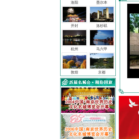
洛阳
墨尔本
开封
洛杉矶
杭州
马六甲
敦煌
京都