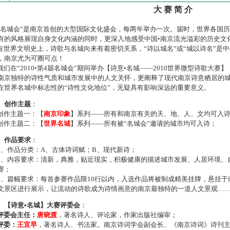
大 赛 简 介
名城会”是南京首创的大型国际文化盛会，每两年举办一次。届时，世界各国
有的风格展现自身文化内涵的同时，更深入地感受中国•南京流光溢彩的历史文
世界文明史上，诗歌与名城向来有着密切关系，“诗以城名”或“城以诗名”是
，南京尤为可圈可点！
们在“2010•第4届名城会”期间举办【诗意•名城——2010世界微型诗歌大
南京独特的诗性气质和城市发展中的人文关怀，更阐释了现代南京诗意栖居的
在世界名城中标志性的“诗性文化地位”，无疑具有影响深远的重要意义。
、创作主题
：
作主题一：【
南京印象
】系列——所有和南京有关的天、地、人、文均可入
作主题二：【
世界名城
】系列——所有被“名城会”邀请的城市均可入诗；
、作品要求
：
、作品分类：A、古体诗词赋；B、现代新诗；
、内容要求：清新，典雅，贴近现实，积极健康的描述城市发展、人居环境、
赛；
、篇幅要求：每首参赛作品限10行以内，入选作品将被制成精美挂牌，悬挂于
文景区进行展示，让流动的诗歌成为诗情画意的南京最独特的一道人文景观…
、【诗意•名城】大赛评委会
：
评委会主任：
唐晓渡
，著名诗人、评论家，作家出版社编审；
评委：
王宜早
，著名诗人、书法家。南京诗词学会副会长、《南京诗词》诗刊