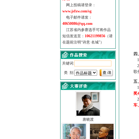
网上投稿请登录：
www.jsfxw.com/sg
电子邮件请发：
40650086@qq.com
江苏省内参赛选手可将作品
短信发送至：
10621199856
（请
在题前注明“诗意·名城”）
（
四
1
关键词:
2
歌
类 别:
五
1
奖
2
车
唐晓渡