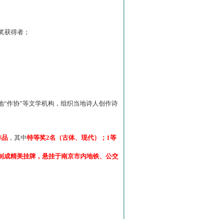
”奖获得者；
“作协”等文学机构，组织当地诗人创作诗
作品
，其中
特等奖2名（古体、现代）；1等
制成精美挂牌，悬挂于南京市内地铁、公交