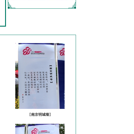
【
南京明城墙
】