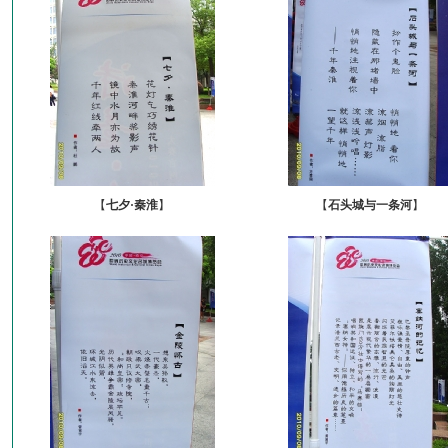
【
七夕·秦淮
】
【
石头城与一条河
】