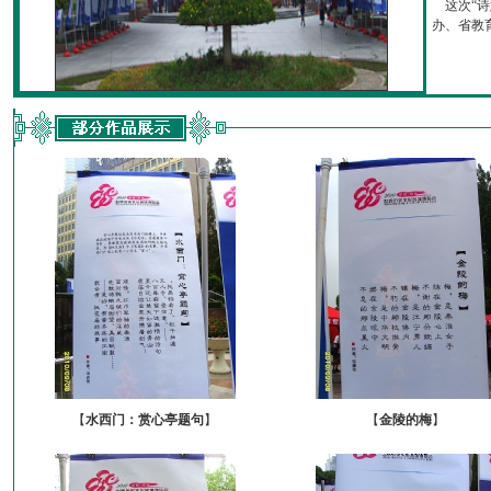
这次“诗
办、省教育厅
【
水西门：赏心亭题句
】
【
金陵的梅
】