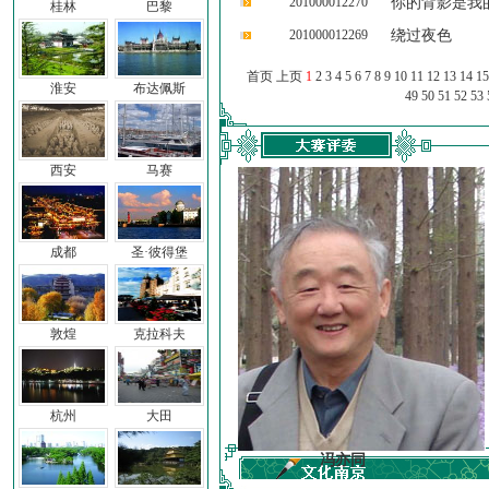
201000012270
你的背影是我
桂林
巴黎
201000012269
绕过夜色
首页 上页
1
2
3
4
5
6
7
8
9
10
11
12
13
14
15
淮安
布达佩斯
49
50
51
52
53
西安
马赛
成都
圣·彼得堡
敦煌
克拉科夫
杭州
大田
车前子
冯亦同