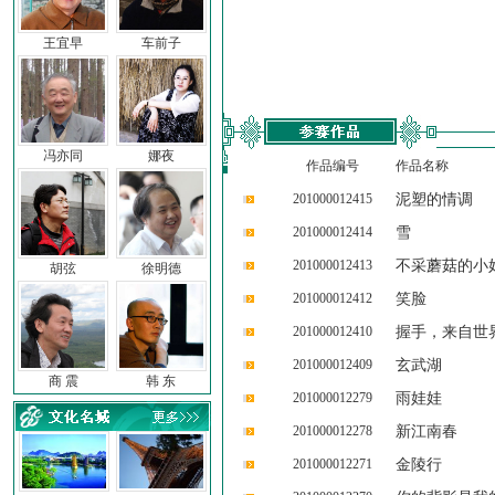
王宜早
车前子
冯亦同
娜夜
作品编号
作品名称
201000012415
泥塑的情调
201000012414
雪
201000012413
不采蘑菇的小
胡弦
徐明德
201000012412
笑脸
201000012410
握手，来自世
201000012409
玄武湖
商 震
韩 东
201000012279
雨娃娃
201000012278
新江南春
201000012271
金陵行