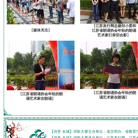
【
江苏发行网总裁邹小晏和
【
媒体关注
】
江苏省朗诵协会年轻的朗诵
艺术家们亲切合影
】
【
江苏省朗诵协会年轻的朗
【
江苏省朗诵协会年轻的朗
诵艺术家在朗诵
】
诵艺术家在朗诵
】
【诗意·名城】诗歌大赛主办单位：省文明办、省教育
【诗意·名城】诗歌大赛承办单位：江苏发行网、江苏