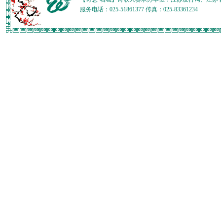
服务电话：025-51861377 传真：025-83361234