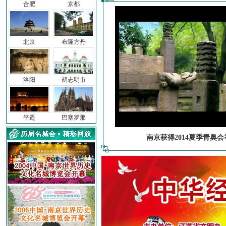
合肥
京都
北京
布隆方丹
洛阳
胡志明市
平遥
巴塞罗那
南京获得2014夏季青奥