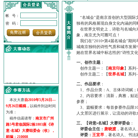
帐 号：
“名城会”是南京首创的大型国际
独有的风格展现自身文化内涵的同
密 码：
在世界文明史上，诗歌与名城向来
象，南京尤为可圈可点！
我们在“2010•第4届名城会”
城南京独特的诗性气质和城市发展
她在世界名城中标志性的“诗性文
一、创作主题
：
创作主题一：【
南京印象
】系列
创作主题二：【
世界名城
】系列
·
诗意名城·获奖名单
·
【诗意·名城】地铁展示作...
二、作品要求
：
1、作品分类：A、古体诗词赋；
·
诗意名城·地铁时间
2、内容要求：清新，典雅，贴近
·
地铁完美呈现【诗意·名城...
本次大赛
自2010年5月26日—
参赛；
·
参赛作品多达5000多首
9月26日截稿，
以稿件到达时间
3、篇幅要求：每首参赛作品限1
·
“诗意·名城”晒诗会
为准：
人文景区进行展示，让流动的诗歌
·
特别通知--致广大诗词爱好...
稿件信函请寄：
南京市广州
三、【诗意•名城】大赛评委会
：
路5号君临国际2栋1803座《诗
评委会主任：
唐晓渡
，著名诗人
意·名城》大赛组委会（收），
评委：
王宜早
，著名诗人、书法
邮编：210008