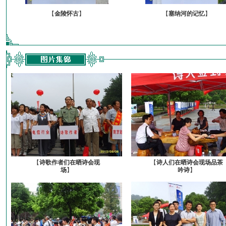
【
金陵怀古
】
【
塞纳河的记忆
】
【
诗歌作者们在晒诗会现
【
诗人们在晒诗会现场品茶
场
】
吟诗
】