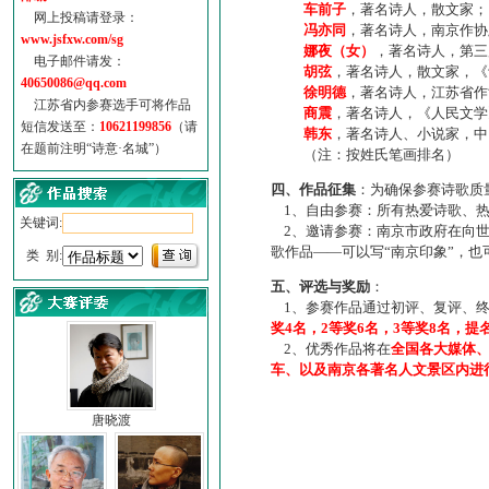
车前子
，著名诗人，散文家；
网上投稿请登录：
冯亦同
，著名诗人，南京作协
www.jsfxw.com/sg
娜夜（女）
，著名诗人，第三
电子邮件请发：
胡弦
，著名诗人，散文家，《诗
40650086@qq.com
徐明德
，著名诗人，江苏省作
江苏省内参赛选手可将作品
商震
，著名诗人，《人民文学
短信发送至：
10621199856
（请
韩东
，著名诗人、小说家，中
在题前注明“诗意·名城”）
（注：按姓氏笔画排名）
四、作品征集
：为确保参赛诗歌质
1、自由参赛：所有热爱诗歌、热
关键词:
2、邀请参赛：南京市政府在向世
歌作品——可以写“南京印象”，
类 别:
五、评选与奖励
：
1、参赛作品通过初评、复评、终
奖4名，2等奖6名，3等奖8名，提
2、优秀作品将在
全国各大媒体
车、以及南京各著名人文景区内进
唐晓渡