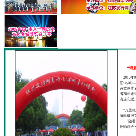
“诗
2010
意•名城—
诗歌创作
省20年
流连忘返
“万里艳
游艇破浪
……”随
把晒诗会