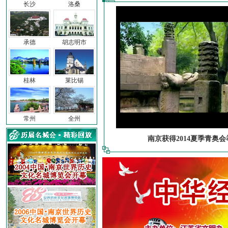
长沙
洛桑
承德
胡志明市
桂林
莱比锡
常州
全州
南京获得2014夏季青奥