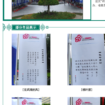
这次“诗
办、省教育厅
【
玄武湖的风
】
【
桃叶渡
】