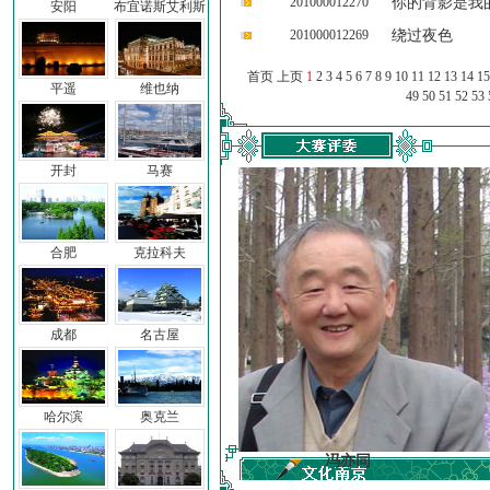
201000012270
你的背影是我
安阳
布宜诺斯艾利斯
201000012269
绕过夜色
首页 上页
1
2
3
4
5
6
7
8
9
10
11
12
13
14
15
平遥
维也纳
49
50
51
52
53
开封
马赛
合肥
克拉科夫
成都
名古屋
哈尔滨
奥克兰
车前子
冯亦同