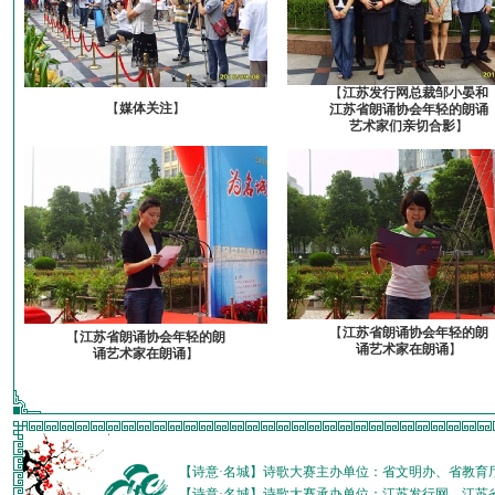
【
江苏发行网总裁邹小晏和
【
媒体关注
】
江苏省朗诵协会年轻的朗诵
艺术家们亲切合影
】
【
江苏省朗诵协会年轻的朗
【
江苏省朗诵协会年轻的朗
诵艺术家在朗诵
】
诵艺术家在朗诵
】
【诗意·名城】诗歌大赛主办单位：省文明办、省教育
【诗意·名城】诗歌大赛承办单位：江苏发行网、江苏