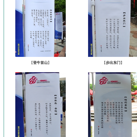
【
登牛首山
】
【
步出东门
】