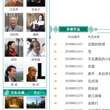
王宜早
车前子
冯亦同
娜夜
作品编号
作品名称
201000012415
泥塑的情调
201000012414
雪
201000012413
不采蘑菇的小
胡弦
徐明德
201000012412
笑脸
201000012410
握手，来自世
201000012409
玄武湖
商 震
韩 东
201000012279
雨娃娃
201000012278
新江南春
201000012271
金陵行