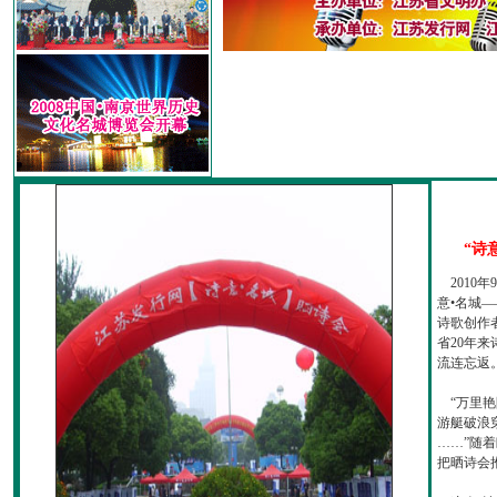
“诗
2010
意•名城—
诗歌创作
省20年
流连忘返
“万里艳
游艇破浪
……”随
把晒诗会