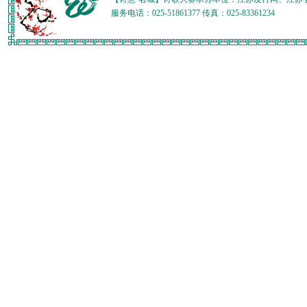
服务电话：025-51861377 传真：025-83361234