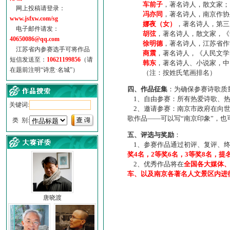
车前子
，著名诗人，散文家；
网上投稿请登录：
冯亦同
，著名诗人，南京作协
www.jsfxw.com/sg
娜夜（女）
，著名诗人，第三
电子邮件请发：
胡弦
，著名诗人，散文家，《诗
40650086@qq.com
徐明德
，著名诗人，江苏省作
江苏省内参赛选手可将作品
商震
，著名诗人，《人民文学
短信发送至：
10621199856
（请
韩东
，著名诗人、小说家，中
在题前注明“诗意·名城”）
（注：按姓氏笔画排名）
四、作品征集
：为确保参赛诗歌质
1、自由参赛：所有热爱诗歌、热
关键词:
2、邀请参赛：南京市政府在向世
歌作品——可以写“南京印象”，
类 别:
五、评选与奖励
：
1、参赛作品通过初评、复评、终
奖4名，2等奖6名，3等奖8名，提
2、优秀作品将在
全国各大媒体
车、以及南京各著名人文景区内进
唐晓渡