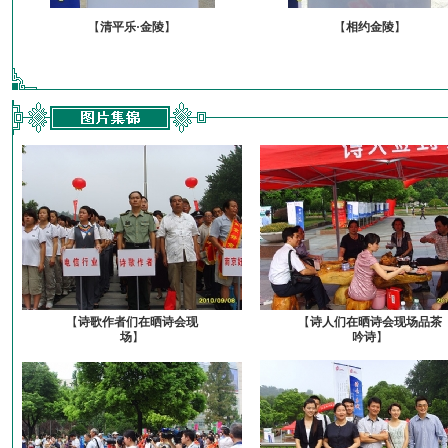
【
清平乐·金陵
】
【
相约金陵
】
【
诗歌作者们在晒诗会现
【
诗人们在晒诗会现场品茶
场
】
吟诗
】