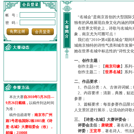
帐 号：
“名城会”是南京首创的大型国际
独有的风格展现自身文化内涵的同
密 码：
在世界文明史上，诗歌与名城向来
象，南京尤为可圈可点！
我们在“2010•第4届名城会”
城南京独特的诗性气质和城市发展
她在世界名城中标志性的“诗性文
一、创作主题
：
创作主题一：【
南京印象
】系列
创作主题二：【
世界名城
】系列
·
诗意名城·获奖名单
二、作品要求
：
·
【诗意·名城】地铁展示作...
1、作品分类：A、古体诗词赋；
·
诗意名城·地铁时间
2、内容要求：清新，典雅，贴近
·
地铁完美呈现【诗意·名城...
本次大赛
自2010年5月26日—
参赛；
·
参赛作品多达5000多首
9月26日截稿，
以稿件到达时间
3、篇幅要求：每首参赛作品限1
·
“诗意·名城”晒诗会
为准：
人文景区进行展示，让流动的诗歌
·
特别通知--致广大诗词爱好...
稿件信函请寄：
南京市广州
三、【诗意•名城】大赛评委会
：
路5号君临国际2栋1803座《诗
评委会主任：
唐晓渡
，著名诗人
意·名城》大赛组委会（收），
评委：
王宜早
，著名诗人、书法
邮编：210008