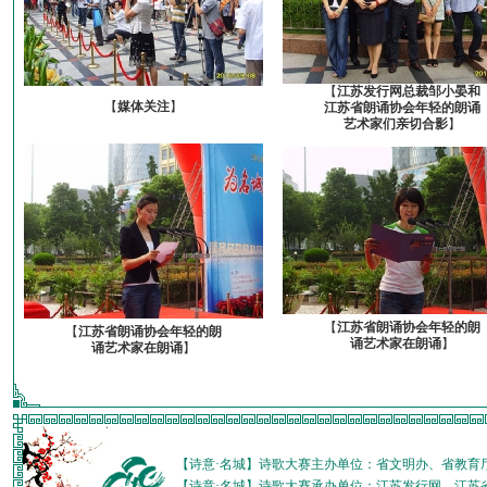
【
江苏发行网总裁邹小晏和
【
媒体关注
】
江苏省朗诵协会年轻的朗诵
艺术家们亲切合影
】
【
江苏省朗诵协会年轻的朗
【
江苏省朗诵协会年轻的朗
诵艺术家在朗诵
】
诵艺术家在朗诵
】
【诗意·名城】诗歌大赛主办单位：省文明办、省教育
【诗意·名城】诗歌大赛承办单位：江苏发行网、江苏