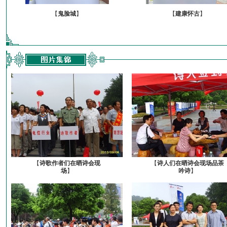
【
鬼脸城
】
【
建康怀古
】
【
诗歌作者们在晒诗会现
【
诗人们在晒诗会现场品茶
场
】
吟诗
】