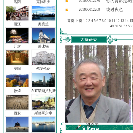
201000012270
你的背影是我
洛阳
克拉科夫
201000012269
绕过夜色
首页 上页
1
2
3
4
5
6
7
8
9
10
11
12
13
14
15
丽江
奥克兰
49
50
51
52
53
开封
莱比锡
安阳
佛罗伦萨
敦煌
布宜诺斯艾利斯
西安
斯德哥尔摩
前子
冯亦同