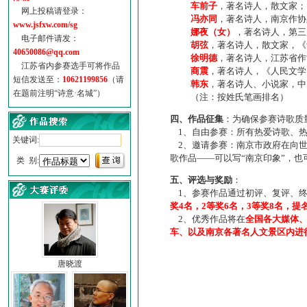
车前子
，著名诗人，散文家；
网上投稿请登录：
冯亦同
，著名诗人，南京作协
www.jsfxw.com/sg
娜夜（女）
，著名诗人，第三
电子邮件请发：
胡弦
，著名诗人，散文家，《诗
40650086@qq.com
徐明德
，著名诗人，江苏省作
江苏省内参赛选手可将作品
商震
，著名诗人，《人民文学
短信发送至：
10621199856
（请
韩东
，著名诗人、小说家，中
在题前注明“诗意·名城”）
（注：按姓氏笔画排名）
四、作品征集
：为确保参赛诗歌质
1、自由参赛：所有热爱诗歌、热
关键词:
2、邀请参赛：南京市政府在向世
歌作品——可以写“南京印象”，
类 别:
五、评选与奖励
：
1、参赛作品通过初评、复评、终
奖4名，2等奖6名，3等奖8名，提
2、优秀作品将在
全国各大媒体
车、以及南京各著名人文景区内进
唐晓渡