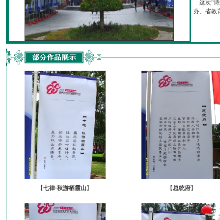
这次“诗
办、省教育厅
【
七律·秋游栖霞山
】
【
总统府
】