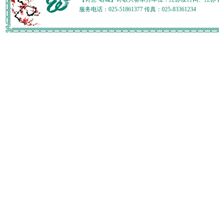
服务电话：025-51861377 传真：025-83361234