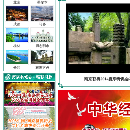
北京
墨尔本
成都
马赛
桂林
胡志明市
长沙
布隆方丹
南京获得2014夏季青奥