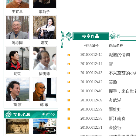
王宜早
车前子
冯亦同
娜夜
作品编号
作品名称
201000012415
泥塑的情调
201000012414
雪
201000012413
不采蘑菇的小
胡弦
徐明德
201000012412
笑脸
201000012410
握手，来自世
201000012409
玄武湖
商 震
韩 东
201000012279
雨娃娃
201000012278
新江南春
201000012271
金陵行