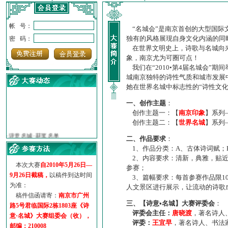
帐 号：
“名城会”是南京首创的大型国际
独有的风格展现自身文化内涵的同
密 码：
在世界文明史上，诗歌与名城向来
象，南京尤为可圈可点！
我们在“2010•第4届名城会”
城南京独特的诗性气质和城市发展
她在世界名城中标志性的“诗性文
一、创作主题
：
创作主题一：【
南京印象
】系列
创作主题二：【
世界名城
】系列
·
诗意名城·获奖名单
·
【诗意·名城】地铁展示作...
二、作品要求
：
·
诗意名城·地铁时间
1、作品分类：A、古体诗词赋；
·
地铁完美呈现【诗意·名城...
2、内容要求：清新，典雅，贴近
本次大赛
自2010年5月26日—
·
参赛作品多达5000多首
参赛；
9月26日截稿，
以稿件到达时间
3、篇幅要求：每首参赛作品限1
·
“诗意·名城”晒诗会
为准：
人文景区进行展示，让流动的诗歌
·
特别通知--致广大诗词爱好...
稿件信函请寄：
南京市广州
三、【诗意•名城】大赛评委会
：
路5号君临国际2栋1803座《诗
评委会主任：
唐晓渡
，著名诗人
意·名城》大赛组委会（收），
评委：
王宜早
，著名诗人、书法
邮编：210008