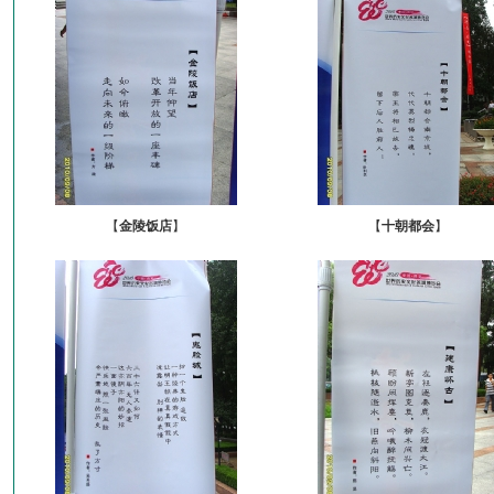
【
金陵饭店
】
【
十朝都会
】