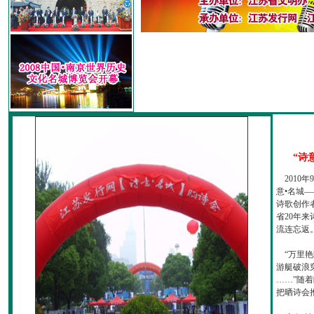
“诗
2010
意•名城—
诗歌创作
省20年
流连忘返
“万里艳
游艇破浪
……”随
把晒诗会