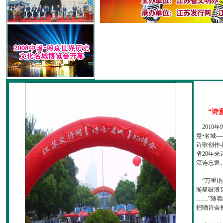
“诗
2010
意•名城—
诗歌创作
省20年
流连忘返
“万里艳
游艇破浪
……”随
把晒诗会