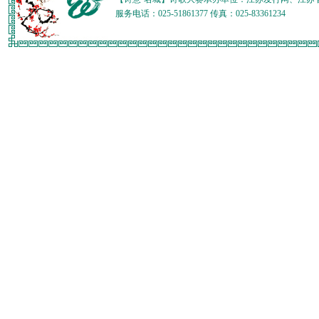
服务电话：025-51861377 传真：025-83361234