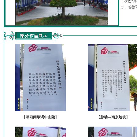
这次“诗
办、省教育厅
【
演习间歇谒中山陵
】
【
脉动—南京地铁
】