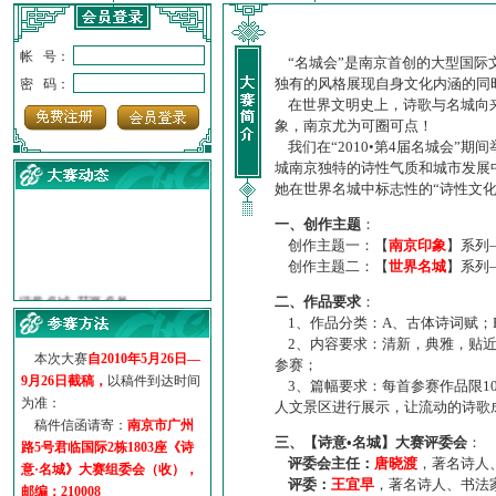
帐 号：
“名城会”是南京首创的大型国际
独有的风格展现自身文化内涵的同
密 码：
在世界文明史上，诗歌与名城向来
象，南京尤为可圈可点！
我们在“2010•第4届名城会”
城南京独特的诗性气质和城市发展
她在世界名城中标志性的“诗性文
一、创作主题
：
创作主题一：【
南京印象
】系列
创作主题二：【
世界名城
】系列
·
诗意名城·获奖名单
·
【诗意·名城】地铁展示作...
二、作品要求
：
·
诗意名城·地铁时间
1、作品分类：A、古体诗词赋；
2、内容要求：清新，典雅，贴近
·
地铁完美呈现【诗意·名城...
本次大赛
自2010年5月26日—
参赛；
·
参赛作品多达5000多首
9月26日截稿，
以稿件到达时间
3、篇幅要求：每首参赛作品限1
·
“诗意·名城”晒诗会
为准：
人文景区进行展示，让流动的诗歌
·
特别通知--致广大诗词爱好...
稿件信函请寄：
南京市广州
三、【诗意•名城】大赛评委会
：
路5号君临国际2栋1803座《诗
评委会主任：
唐晓渡
，著名诗人
意·名城》大赛组委会（收），
评委：
王宜早
，著名诗人、书法
邮编：210008