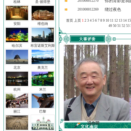
201000012270
你的背影是我
桂林
圣·彼得堡
201000012269
绕过夜色
首页 上页
1
2
3
4
5
6
7
8
9
10
11
12
13
14
15
安阳
维也纳
49
50
51
52
53
哈尔滨
布宜诺斯艾利斯
北京
奥克兰
杭州
米兰
丽江
巴黎
车前子
冯亦同