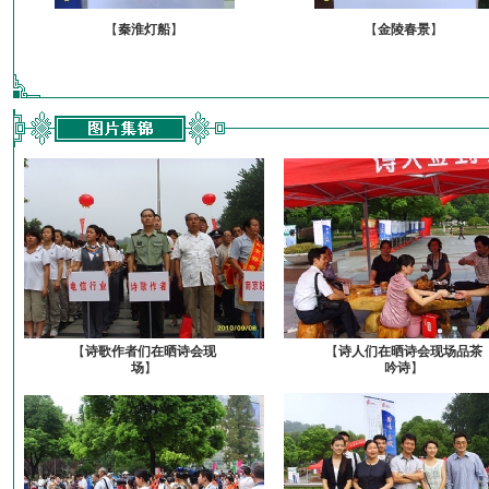
【
秦淮灯船
】
【
金陵春景
】
【
诗歌作者们在晒诗会现
【
诗人们在晒诗会现场品茶
场
】
吟诗
】