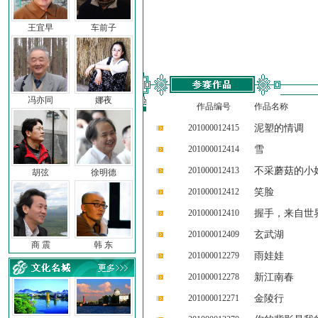
王宜早
车前子
冯亦同
娜夜
作品编号
作品名称
201000012415
泥塑的情调
201000012414
雪
201000012413
不采蘑菇的小
胡弦
徐明德
201000012412
笑脸
201000012410
握手，来自世
201000012409
玄武湖
商 震
韩 东
201000012279
雨娃娃
201000012278
新江南春
201000012271
金陵行