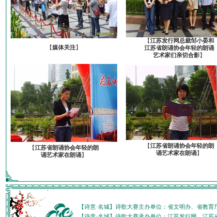
【
江苏发行网总裁邹小晏和
【
媒体关注
】
江苏省朗诵协会年轻的朗诵
艺术家们亲切合影
】
【
江苏省朗诵协会年轻的朗
【
江苏省朗诵协会年轻的朗
诵艺术家在朗诵
】
诵艺术家在朗诵
】
【诗意·名城】诗歌大赛主办单位：省文明办、省教育
【诗意·名城】诗歌大赛承办单位：江苏发行网、江苏