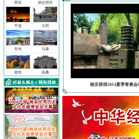
西安
胡志明市
平遥
大田
常州
马赛
敦煌
洛桑
南京获得2014夏季青奥