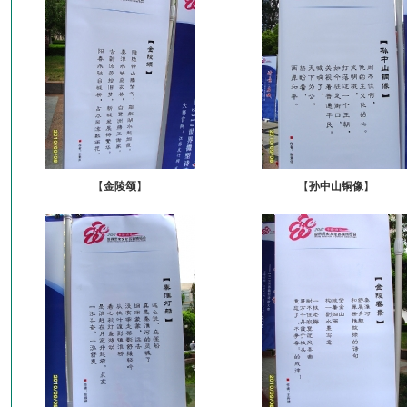
【
金陵颂
】
【
孙中山铜像
】