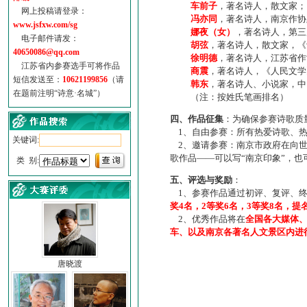
车前子
，著名诗人，散文家；
网上投稿请登录：
冯亦同
，著名诗人，南京作协
www.jsfxw.com/sg
娜夜（女）
，著名诗人，第三
电子邮件请发：
胡弦
，著名诗人，散文家，《诗
40650086@qq.com
徐明德
，著名诗人，江苏省作
江苏省内参赛选手可将作品
商震
，著名诗人，《人民文学
短信发送至：
10621199856
（请
韩东
，著名诗人、小说家，中
在题前注明“诗意·名城”）
（注：按姓氏笔画排名）
四、作品征集
：为确保参赛诗歌质
1、自由参赛：所有热爱诗歌、热
关键词:
2、邀请参赛：南京市政府在向世
歌作品——可以写“南京印象”，
类 别:
五、评选与奖励
：
1、参赛作品通过初评、复评、终
奖4名，2等奖6名，3等奖8名，提
2、优秀作品将在
全国各大媒体
车、以及南京各著名人文景区内进
唐晓渡