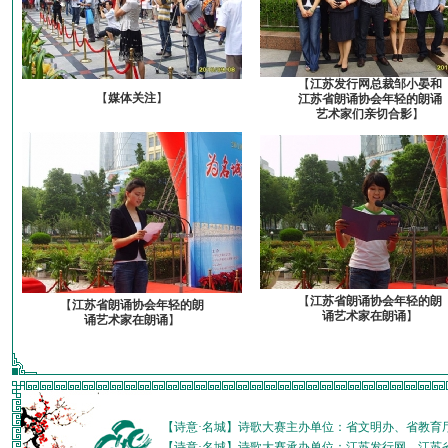
【
江苏发行网总裁邹小晏和
【
媒体关注
】
江苏省朗诵协会年轻的朗诵
艺术家们亲切合影
】
【
江苏省朗诵协会年轻的朗
【
江苏省朗诵协会年轻的朗
诵艺术家在朗诵
】
诵艺术家在朗诵
】
【诗意·名城】诗歌大赛主办单位：省文明办、省教育
【诗意·名城】诗歌大赛承办单位：江苏发行网、江苏