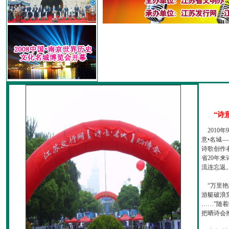
“诗
2010
意•名城—
诗歌创作
省20年
流连忘返
“万里艳
游艇破浪
……”随
把晒诗会