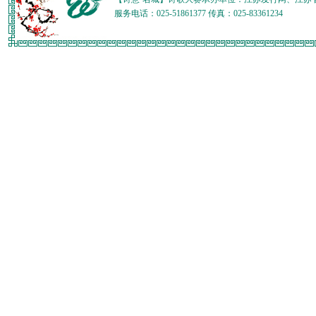
服务电话：025-51861377 传真：025-83361234