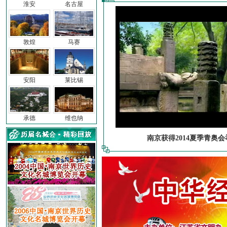
淮安
名古屋
敦煌
马赛
安阳
莱比锡
承德
维也纳
南京获得2014夏季青奥