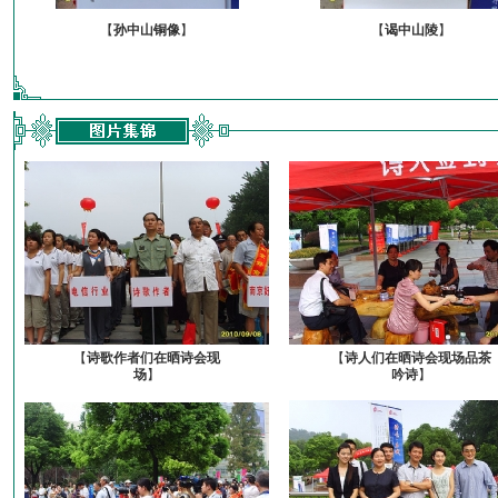
【
孙中山铜像
】
【
谒中山陵
】
【
诗歌作者们在晒诗会现
【
诗人们在晒诗会现场品茶
场
】
吟诗
】