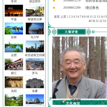
201000012270
你的背影是我
常州
胡志明市
201000012269
绕过夜色
首页 上页
1
2
3
4
5
6
7
8
9
10
11
12
13
14
15
平遥
斯德哥尔摩
49
50
51
52
53
桂林
马六甲
合肥
布宜诺斯艾利斯
丽江
罗马
洛阳
洛桑
车前子
冯亦同