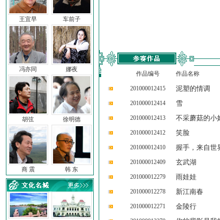
王宜早
车前子
冯亦同
娜夜
作品编号
作品名称
201000012415
泥塑的情调
201000012414
雪
201000012413
不采蘑菇的小
胡弦
徐明德
201000012412
笑脸
201000012410
握手，来自世
201000012409
玄武湖
商 震
韩 东
201000012279
雨娃娃
201000012278
新江南春
201000012271
金陵行