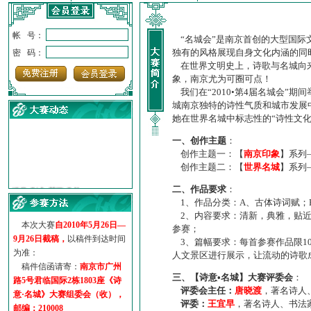
帐 号：
“名城会”是南京首创的大型国际
独有的风格展现自身文化内涵的同
密 码：
在世界文明史上，诗歌与名城向来
象，南京尤为可圈可点！
我们在“2010•第4届名城会”
城南京独特的诗性气质和城市发展
她在世界名城中标志性的“诗性文
一、创作主题
：
创作主题一：【
南京印象
】系列
创作主题二：【
世界名城
】系列
·
诗意名城·获奖名单
二、作品要求
：
·
【诗意·名城】地铁展示作...
1、作品分类：A、古体诗词赋；
·
诗意名城·地铁时间
2、内容要求：清新，典雅，贴近
·
地铁完美呈现【诗意·名城...
本次大赛
自2010年5月26日—
参赛；
·
参赛作品多达5000多首
9月26日截稿，
以稿件到达时间
3、篇幅要求：每首参赛作品限1
·
“诗意·名城”晒诗会
为准：
人文景区进行展示，让流动的诗歌
·
特别通知--致广大诗词爱好...
稿件信函请寄：
南京市广州
三、【诗意•名城】大赛评委会
：
路5号君临国际2栋1803座《诗
评委会主任：
唐晓渡
，著名诗人
意·名城》大赛组委会（收），
评委：
王宜早
，著名诗人、书法
邮编：210008