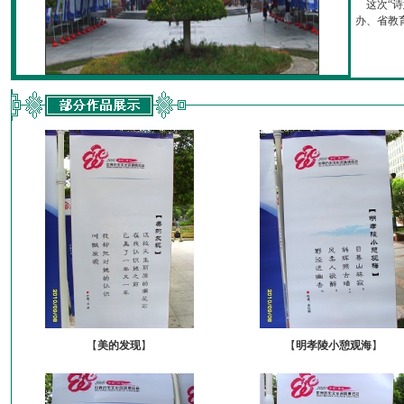
这次“诗
办、省教育厅
【
美的发现
】
【
明孝陵小憩观海
】