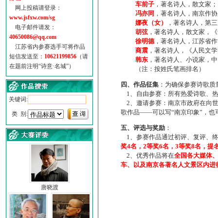
车前子
，著名诗人，散文家；
网上投稿请登录：
冯亦同
，著名诗人，南京作协
www.jsfxw.com/sg
娜夜（女）
，著名诗人，第三
电子邮件请发：
胡弦
，著名诗人，散文家，《诗
40650086@qq.com
徐明德
，著名诗人，江苏省作
江苏省内参赛选手可将作品
商震
，著名诗人，《人民文学
短信发送至：
10621199856
（请
韩东
，著名诗人、小说家，中
在题前注明“诗意·名城”）
（注：按姓氏笔画排名）
四、作品征集
：为确保参赛诗歌质
1、自由参赛：所有热爱诗歌、热
关键词:
2、邀请参赛：南京市政府在向世
歌作品——可以写“南京印象”，
类 别:
五、评选与奖励
：
1、参赛作品通过初评、复评、终
奖4名，2等奖6名，3等奖8名，提
2、优秀作品将在
全国各大媒体
车、以及南京各著名人文景区内进
唐晓渡