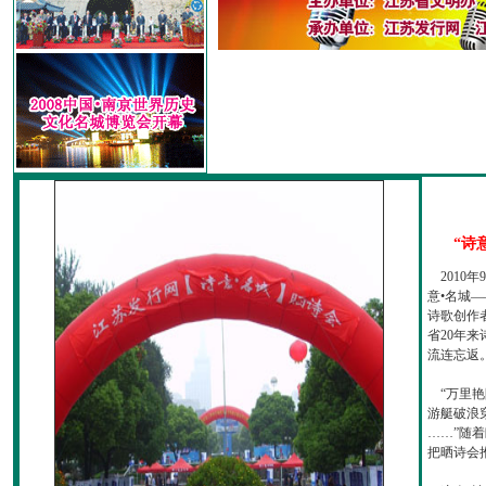
“诗
2010
意•名城—
诗歌创作
省20年
流连忘返
“万里艳
游艇破浪
……”随
把晒诗会