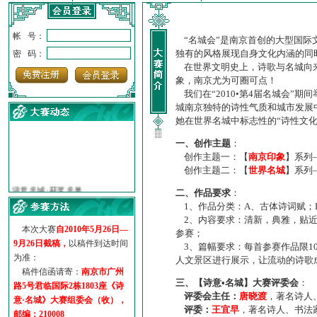
帐 号：
“名城会”是南京首创的大型国际
独有的风格展现自身文化内涵的同
密 码：
在世界文明史上，诗歌与名城向来
象，南京尤为可圈可点！
我们在“2010•第4届名城会”
城南京独特的诗性气质和城市发展
她在世界名城中标志性的“诗性文
一、创作主题
：
创作主题一：【
南京印象
】系列
创作主题二：【
世界名城
】系列
·
诗意名城·获奖名单
·
【诗意·名城】地铁展示作...
二、作品要求
：
·
诗意名城·地铁时间
1、作品分类：A、古体诗词赋；
·
地铁完美呈现【诗意·名城...
2、内容要求：清新，典雅，贴近
本次大赛
自2010年5月26日—
·
参赛作品多达5000多首
参赛；
9月26日截稿，
以稿件到达时间
3、篇幅要求：每首参赛作品限1
·
“诗意·名城”晒诗会
为准：
人文景区进行展示，让流动的诗歌
·
特别通知--致广大诗词爱好...
稿件信函请寄：
南京市广州
三、【诗意•名城】大赛评委会
：
路5号君临国际2栋1803座《诗
评委会主任：
唐晓渡
，著名诗人
意·名城》大赛组委会（收），
评委：
王宜早
，著名诗人、书法
邮编：210008