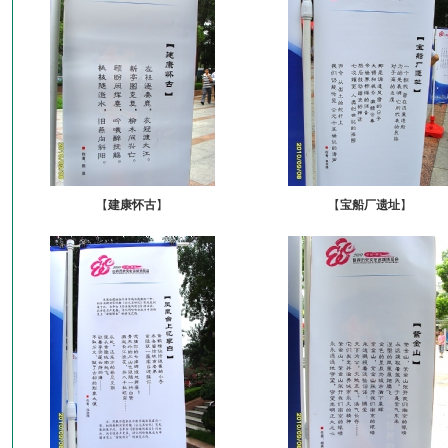
【
建康怀古
】
【
宝船厂遗址
】