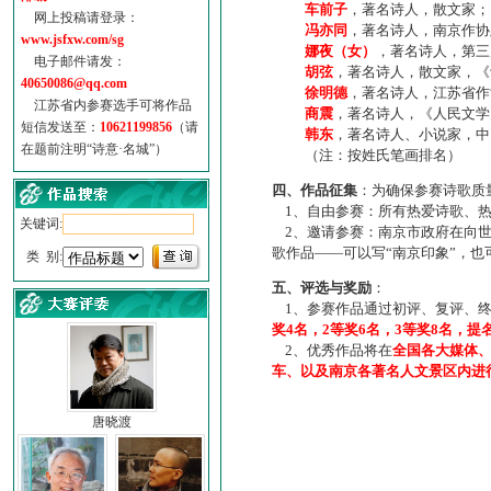
车前子
，著名诗人，散文家；
网上投稿请登录：
冯亦同
，著名诗人，南京作协
www.jsfxw.com/sg
娜夜（女）
，著名诗人，第三
电子邮件请发：
胡弦
，著名诗人，散文家，《诗
40650086@qq.com
徐明德
，著名诗人，江苏省作
江苏省内参赛选手可将作品
商震
，著名诗人，《人民文学
短信发送至：
10621199856
（请
韩东
，著名诗人、小说家，中
在题前注明“诗意·名城”）
（注：按姓氏笔画排名）
四、作品征集
：为确保参赛诗歌质
1、自由参赛：所有热爱诗歌、热
关键词:
2、邀请参赛：南京市政府在向世
歌作品——可以写“南京印象”，
类 别:
五、评选与奖励
：
1、参赛作品通过初评、复评、终
奖4名，2等奖6名，3等奖8名，提
2、优秀作品将在
全国各大媒体
车、以及南京各著名人文景区内进
唐晓渡