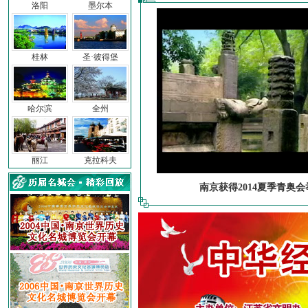
洛阳
墨尔本
桂林
圣·彼得堡
哈尔滨
全州
丽江
克拉科夫
南京获得2014夏季青奥