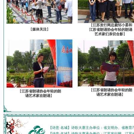
【
江苏发行网总裁邹小晏和
【
媒体关注
】
江苏省朗诵协会年轻的朗诵
艺术家们亲切合影
】
【
江苏省朗诵协会年轻的朗
【
江苏省朗诵协会年轻的朗
诵艺术家在朗诵
】
诵艺术家在朗诵
】
【诗意·名城】诗歌大赛主办单位：省文明办、省教育
【诗意·名城】诗歌大赛承办单位：江苏发行网、江苏