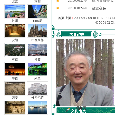
201000012270
你的背影是我
北京
京都
201000012269
绕过夜色
首页 上页
1
2
3
4
5
6
7
8
9
10
11
12
13
14
15
常州
伯尔尼
49
50
51
52
53
安阳
巴塞罗那
承德
马赛
平遥
米兰
西安
佛罗伦萨
车前子
冯亦同