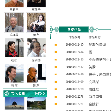
王宜早
车前子
冯亦同
娜夜
作品编号
作品名称
201000012415
泥塑的情调
201000012414
雪
201000012413
不采蘑菇的小
胡弦
徐明德
201000012412
笑脸
201000012410
握手，来自世
201000012409
玄武湖
商 震
韩 东
201000012279
雨娃娃
201000012278
新江南春
201000012271
金陵行