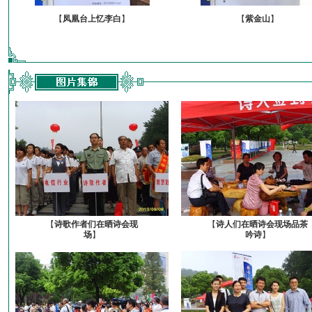
【
凤凰台上忆李白
】
【
紫金山
】
【
诗歌作者们在晒诗会现
【
诗人们在晒诗会现场品茶
场
】
吟诗
】