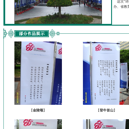
这次“诗
办、省教育厅
【
金陵颂
】
【
登牛首山
】