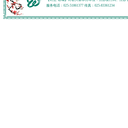
服务电话：025-51861377 传真：025-83361234