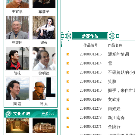
王宜早
车前子
冯亦同
娜夜
作品编号
作品名称
201000012415
泥塑的情调
201000012414
雪
201000012413
不采蘑菇的小
胡弦
徐明德
201000012412
笑脸
201000012410
握手，来自世
201000012409
玄武湖
商 震
韩 东
201000012279
雨娃娃
201000012278
新江南春
201000012271
金陵行