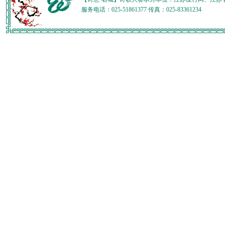
服务电话：025-51861377 传真：025-83361234