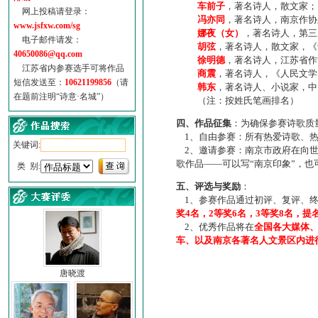
车前子
，著名诗人，散文家；
网上投稿请登录：
冯亦同
，著名诗人，南京作协
www.jsfxw.com/sg
娜夜（女）
，著名诗人，第三
电子邮件请发：
胡弦
，著名诗人，散文家，《诗
40650086@qq.com
徐明德
，著名诗人，江苏省作
江苏省内参赛选手可将作品
商震
，著名诗人，《人民文学
短信发送至：
10621199856
（请
韩东
，著名诗人、小说家，中
在题前注明“诗意·名城”）
（注：按姓氏笔画排名）
四、作品征集
：为确保参赛诗歌质
1、自由参赛：所有热爱诗歌、热
关键词:
2、邀请参赛：南京市政府在向世
歌作品——可以写“南京印象”，
类 别:
五、评选与奖励
：
1、参赛作品通过初评、复评、终
奖4名，2等奖6名，3等奖8名，提
2、优秀作品将在
全国各大媒体
车、以及南京各著名人文景区内进
唐晓渡