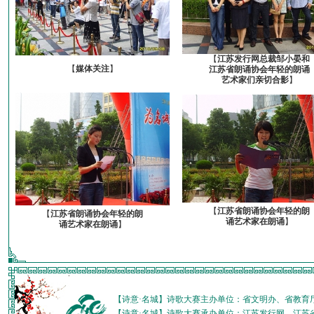
【
江苏发行网总裁邹小晏和
【
媒体关注
】
江苏省朗诵协会年轻的朗诵
艺术家们亲切合影
】
【
江苏省朗诵协会年轻的朗
【
江苏省朗诵协会年轻的朗
诵艺术家在朗诵
】
诵艺术家在朗诵
】
【诗意·名城】诗歌大赛主办单位：省文明办、省教育
【诗意·名城】诗歌大赛承办单位：江苏发行网、江苏