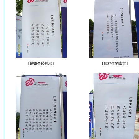
【
雄奇金陵胜地
】
【
1937年的南京
】