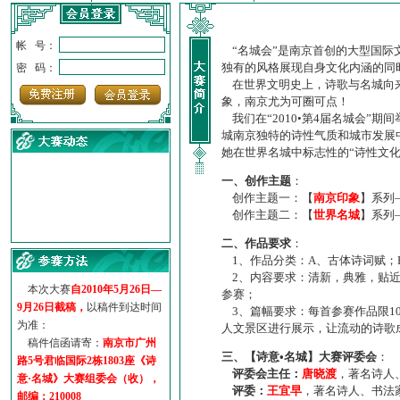
帐 号：
“名城会”是南京首创的大型国际
独有的风格展现自身文化内涵的同
密 码：
在世界文明史上，诗歌与名城向来
象，南京尤为可圈可点！
我们在“2010•第4届名城会”
城南京独特的诗性气质和城市发展
她在世界名城中标志性的“诗性文
一、创作主题
：
创作主题一：【
南京印象
】系列
创作主题二：【
世界名城
】系列
·
诗意名城·获奖名单
二、作品要求
：
·
【诗意·名城】地铁展示作...
1、作品分类：A、古体诗词赋；
·
诗意名城·地铁时间
2、内容要求：清新，典雅，贴近
·
地铁完美呈现【诗意·名城...
本次大赛
自2010年5月26日—
参赛；
·
参赛作品多达5000多首
9月26日截稿，
以稿件到达时间
3、篇幅要求：每首参赛作品限1
·
“诗意·名城”晒诗会
为准：
人文景区进行展示，让流动的诗歌
·
特别通知--致广大诗词爱好...
稿件信函请寄：
南京市广州
三、【诗意•名城】大赛评委会
：
路5号君临国际2栋1803座《诗
评委会主任：
唐晓渡
，著名诗人
意·名城》大赛组委会（收），
评委：
王宜早
，著名诗人、书法
邮编：210008