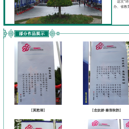
这次“诗
办、省教育厅
【
莫愁湖
】
【
念奴娇·秦淮秋韵
】