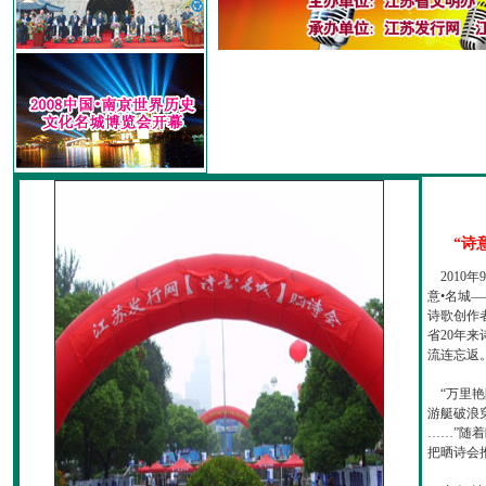
“诗
2010
意•名城—
诗歌创作
省20年
流连忘返
“万里艳
游艇破浪
……”随
把晒诗会