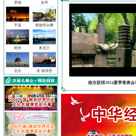
承德
全州
平遥
斯德哥尔摩
郑州
奥克兰
北京
圣·彼得堡
南京获得2014夏季青奥