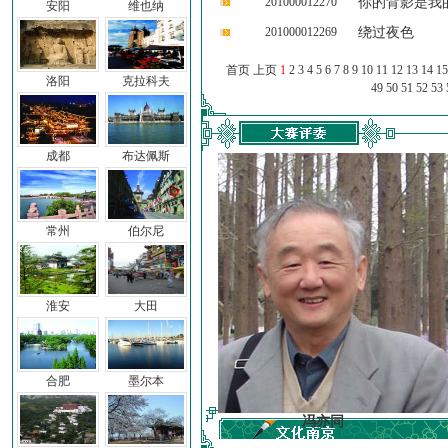
201000012270
你的背影是我
安阳
维也纳
201000012269
绕过夜色
首页 上页
1
2
3
4
5
6
7
8
9
10
11
12
13
14
15
洛阳
克拉科夫
49
50
51
52
53
成都
布达佩斯
常州
伯尔尼
淮安
大田
合肥
墨尔本
车前子
冯亦同