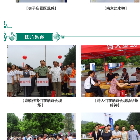
【
夫子庙景区观感
】
【
南京盐水鸭
】
【
诗歌作者们在晒诗会现
【
诗人们在晒诗会现场品茶
场
】
吟诗
】