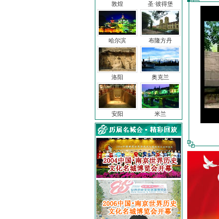
敦煌
圣·彼得堡
哈尔滨
布隆方丹
洛阳
奥克兰
安阳
米兰