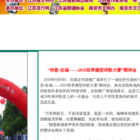
“诗意•名城——2010世界微型诗歌大赛”晒诗会
2010年9月8日，在南京市鼓楼广场举行了一场别开生面的“
意•名城——2010世界微型诗歌大赛”晒诗会。来自全国各地
诗歌创作者创作的500首诗歌，在鼓楼广场现场展示。这是江
省20年来诗歌史上的一次盛会，引得上千市民置身诗的海洋
流连忘返。
“万里艳阳天，千亩绿波荡漾，盈盈一水间。杨柳依依随风
游艇破浪穿梭，白鹭舞翩跹。此处有仙境，疑似桃花源。
……”随着朗诵者声情并茂的朗诵，现场观众报以热烈的掌声
把晒诗会推向了高潮。