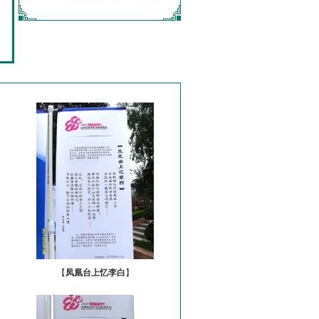
【
凤凰台上忆李白
】