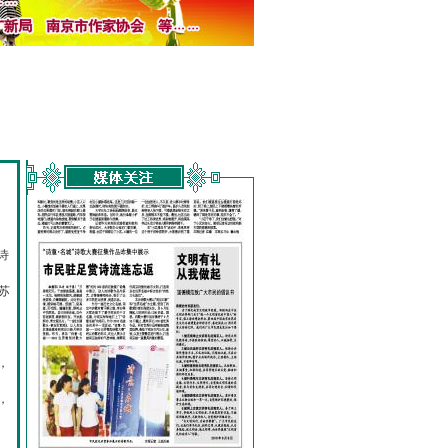
诗
的
苏
，
，
，