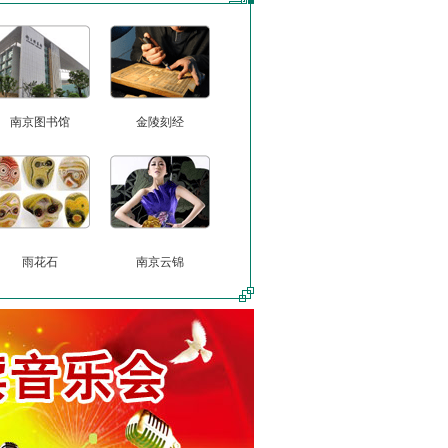
南京图书馆
金陵刻经
雨花石
南京云锦