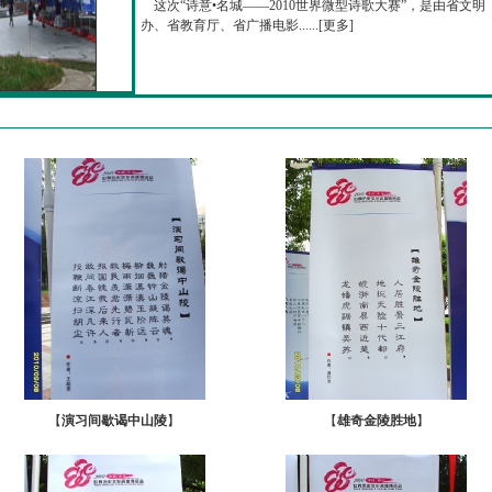
这次“诗意•名城——2010世界微型诗歌大赛”，是由省文明
办、省教育厅、省广播电影......[
更多
]
【
演习间歇谒中山陵
】
【
雄奇金陵胜地
】