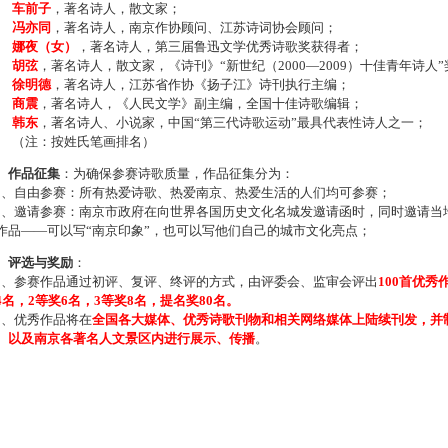
车前子
，著名诗人，散文家；
冯亦同
，著名诗人，南京作协顾问、江苏诗词协会顾问；
娜夜（女）
，著名诗人，第三届鲁迅文学优秀诗歌奖获得者；
胡弦
，著名诗人，散文家，《诗刊》“新世纪（2000—2009）十佳青年诗人
徐明德
，著名诗人，江苏省作协《扬子江》诗刊执行主编；
商震
，著名诗人，《人民文学》副主编，全国十佳诗歌编辑；
韩东
，著名诗人、小说家，中国“第三代诗歌运动”最具代表性诗人之一；
注：按姓氏笔画排名）
、作品征集
：为确保参赛诗歌质量，作品征集分为：
、自由参赛：所有热爱诗歌、热爱南京、热爱生活的人们均可参赛；
、邀请参赛：南京市政府在向世界各国历史文化名城发邀请函时，同时邀请当地
作品——可以写“南京印象”，也可以写他们自己的城市文化亮点；
、评选与奖励
：
、参赛作品通过初评、复评、终评的方式，由评委会、监审会评出
100首优秀
4名，2等奖6名，3等奖8名，提名奖80名。
、优秀作品将在
全国各大媒体、优秀诗歌刊物和相关网络媒体上陆续刊发，并
、以及南京各著名人文景区内进行展示、传播
。