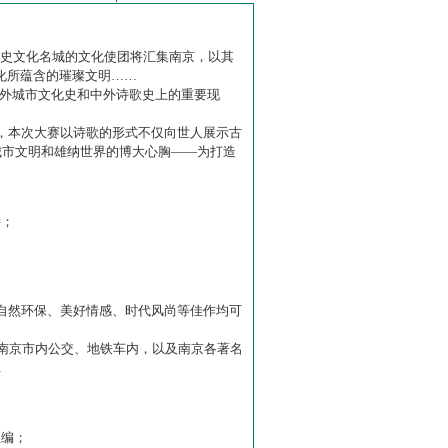
历史文化名城的文化使团将汇集南京，以其
化所蕴含的璀璨文明……
中外城市文化史和中外诗歌史上的重要现
赛】，本次大赛以诗歌的形式不仅向世人展示古
城市文明和雄纳世界的博大心胸——为打造
诗；
自然环保、美好情感、时代风尚等佳作均可
南京市内公交、地铁车内，以及南京各著名
…
主编；