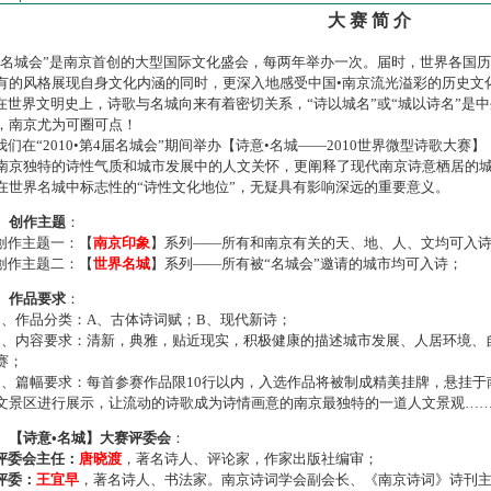
大 赛 简 介
名城会”是南京首创的大型国际文化盛会，每两年举办一次。届时，世界各国
有的风格展现自身文化内涵的同时，更深入地感受中国•南京流光溢彩的历史文
世界文明史上，诗歌与名城向来有着密切关系，“诗以城名”或“城以诗名”是
，南京尤为可圈可点！
们在“2010•第4届名城会”期间举办【诗意•名城——2010世界微型诗歌大
南京独特的诗性气质和城市发展中的人文关怀，更阐释了现代南京诗意栖居的
在世界名城中标志性的“诗性文化地位”，无疑具有影响深远的重要意义。
、创作主题
：
作主题一：【
南京印象
】系列——所有和南京有关的天、地、人、文均可入
作主题二：【
世界名城
】系列——所有被“名城会”邀请的城市均可入诗；
、作品要求
：
、作品分类：A、古体诗词赋；B、现代新诗；
、内容要求：清新，典雅，贴近现实，积极健康的描述城市发展、人居环境、
赛；
、篇幅要求：每首参赛作品限10行以内，入选作品将被制成精美挂牌，悬挂于
文景区进行展示，让流动的诗歌成为诗情画意的南京最独特的一道人文景观…
、【诗意•名城】大赛评委会
：
评委会主任：
唐晓渡
，著名诗人、评论家，作家出版社编审；
评委：
王宜早
，著名诗人、书法家。南京诗词学会副会长、《南京诗词》诗刊