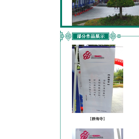
【
静海寺
】