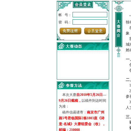
帐 号：
“
独
密 码：
在
象
我
城
她
一
创
创
·
诗意名城·获奖名单
二
·
【诗意·名城】地铁展示作...
1
·
诗意名城·地铁时间
2
·
地铁完美呈现【诗意·名城...
本次大赛
自2010年5月26日—
参
·
参赛作品多达5000多首
9月26日截稿，
以稿件到达时间
3
·
“诗意·名城”晒诗会
为准：
人
·
特别通知--致广大诗词爱好...
稿件信函请寄：
南京市广州
三
路5号君临国际2栋1803座《诗
意·名城》大赛组委会（收），
邮编：210008