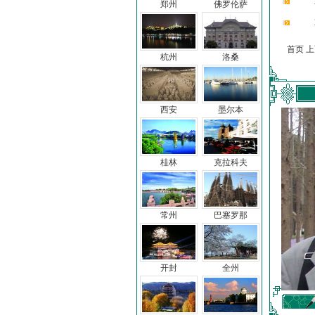
郑州
佛罗伦萨
首页 
杭州
洛桑
西安
墨尔本
桂林
克拉科夫
常州
巴塞罗那
开封
全州
车前子