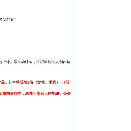
”奖获得者；
“作协”等文学机构，组织当地诗人创作诗
作品
，其中
特等奖2名（古体、现代）；1等
制成精美挂牌，悬挂于南京市内地铁、公交