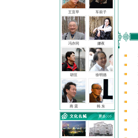
王宜早
车前子
冯亦同
娜夜
胡弦
徐明德
商 震
韩 东