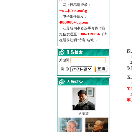
网上投稿请登录：
www.jsfxw.com/sg
电子邮件请发：
40650086@qq.com
江苏省内参赛选手可将作品
短信发送至：
10621199856
（请
在题前注明“诗意·名城”）
（
四
1
关键词:
2
歌
类 别:
五
1
奖
2
车
唐晓渡