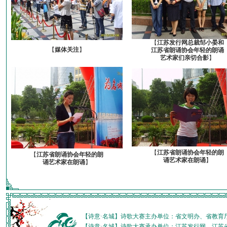
【
江苏发行网总裁邹小晏和
【
媒体关注
】
江苏省朗诵协会年轻的朗诵
艺术家们亲切合影
】
【
江苏省朗诵协会年轻的朗
【
江苏省朗诵协会年轻的朗
诵艺术家在朗诵
】
诵艺术家在朗诵
】
【诗意·名城】诗歌大赛主办单位：省文明办、省教育
【诗意·名城】诗歌大赛承办单位：江苏发行网、江苏