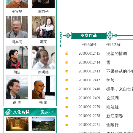
王宜早
车前子
冯亦同
娜夜
作品编号
作品名称
201000012415
泥塑的情调
201000012414
雪
201000012413
不采蘑菇的小
胡弦
徐明德
201000012412
笑脸
201000012410
握手，来自世
201000012409
玄武湖
商 震
韩 东
201000012279
雨娃娃
201000012278
新江南春
201000012271
金陵行