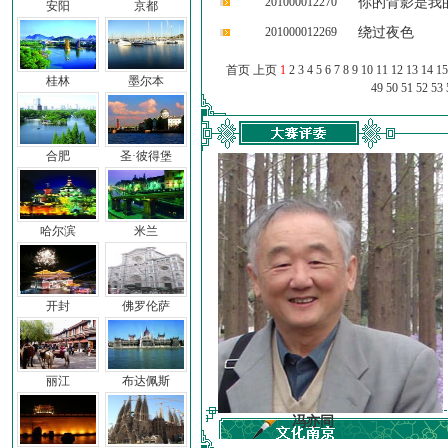
201000012270
你的背影是我
安阳
京都
201000012269
绕过夜色
首页 上页
1
2
3
4
5
6
7
8
9
10
11
12
13
14
15
桂林
墨尔本
49
50
51
52
53
合肥
圣·彼得堡
哈尔滨
米兰
开封
佛罗伦萨
丽江
布达佩斯
前子
冯亦同