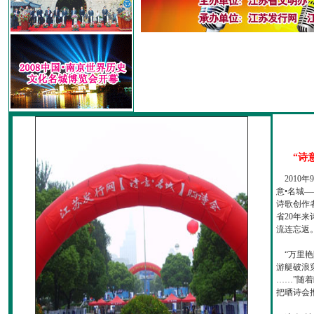
“诗
2010
意•名城—
诗歌创作
省20年
流连忘返
“万里艳
游艇破浪
……”随
把晒诗会