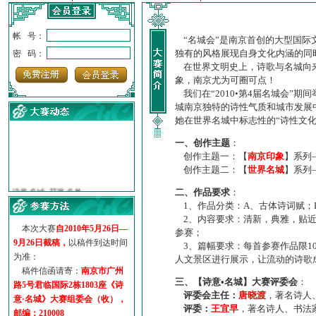
帐 号：
“名城会”是南京首创的大型国际
独有的风格展现自身文化内涵的同
密 码：
在世界文明史上，诗歌与名城向来
象，南京尤为可圈可点！
我们在“2010•第4届名城会”
城南京独特的诗性气质和城市发展
她在世界名城中标志性的“诗性文
一、创作主题
：
创作主题一：【
南京印象
】系列
创作主题二：【
世界名城
】系列
·
诗意名城·获奖名单
·
【诗意·名城】地铁展示作...
二、作品要求
：
·
诗意名城·地铁时间
1、作品分类：A、古体诗词赋；
2、内容要求：清新，典雅，贴近
·
地铁完美呈现【诗意·名城...
本次大赛
自2010年5月26日—
参赛；
·
参赛作品多达5000多首
9月26日截稿，
以稿件到达时间
3、篇幅要求：每首参赛作品限1
·
“诗意·名城”晒诗会
为准：
人文景区进行展示，让流动的诗歌
·
特别通知--致广大诗词爱好...
稿件信函请寄：
南京市广州
三、【诗意•名城】大赛评委会
：
路5号君临国际2栋1803座《诗
评委会主任：
唐晓渡
，著名诗人
意·名城》大赛组委会（收），
评委：
王宜早
，著名诗人、书法
邮编：210008