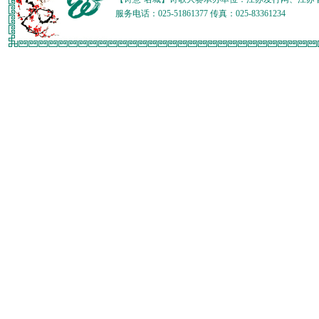
服务电话：025-51861377 传真：025-83361234