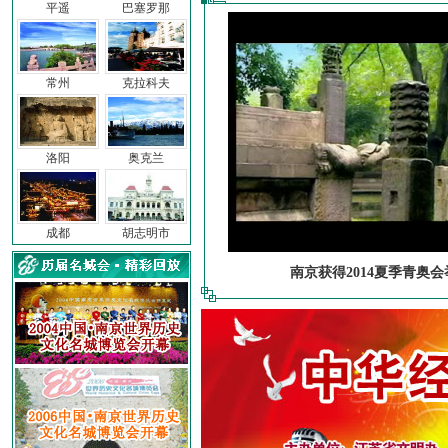
平遥
巴塞罗那
常州
克拉科夫
洛阳
奥克兰
成都
胡志明市
南京获得2014夏季青奥