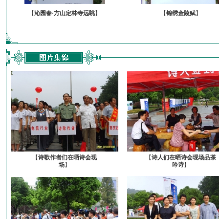
【
沁园春·方山定林寺远眺
】
【
锦绣金陵赋
】
【
诗歌作者们在晒诗会现
【
诗人们在晒诗会现场品茶
场
】
吟诗
】