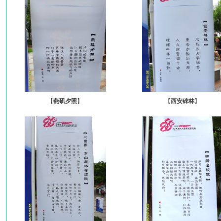
【
燕矶夕照
】
【
西安碑林
】