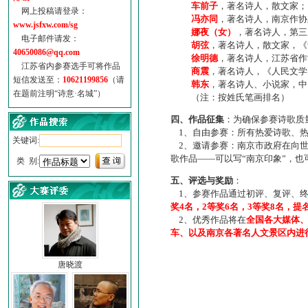
车前子
，著名诗人，散文家；
网上投稿请登录：
冯亦同
，著名诗人，南京作协
www.jsfxw.com/sg
娜夜（女）
，著名诗人，第三
电子邮件请发：
胡弦
，著名诗人，散文家，《诗
40650086@qq.com
徐明德
，著名诗人，江苏省作
江苏省内参赛选手可将作品
商震
，著名诗人，《人民文学
短信发送至：
10621199856
（请
韩东
，著名诗人、小说家，中
在题前注明“诗意·名城”）
（注：按姓氏笔画排名）
四、作品征集
：为确保参赛诗歌质
1、自由参赛：所有热爱诗歌、热
关键词:
2、邀请参赛：南京市政府在向世
歌作品——可以写“南京印象”，
类 别:
五、评选与奖励
：
1、参赛作品通过初评、复评、终
奖4名，2等奖6名，3等奖8名，提
2、优秀作品将在
全国各大媒体
车、以及南京各著名人文景区内进
唐晓渡