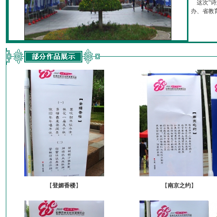
这次“诗
办、省教育厅
【
登媚香楼
】
【
南京之约
】