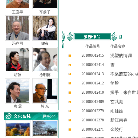
王宜早
车前子
冯亦同
娜夜
作品编号
作品名称
201000012415
泥塑的情调
201000012414
雪
201000012413
不采蘑菇的小
胡弦
徐明德
201000012412
笑脸
201000012410
握手，来自世
201000012409
玄武湖
商 震
韩 东
201000012279
雨娃娃
201000012278
新江南春
201000012271
金陵行