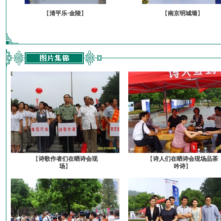
【
清平乐·金陵
】
【
南京明城墙
】
【
诗歌作者们在晒诗会现
【
诗人们在晒诗会现场品茶
场
】
吟诗
】