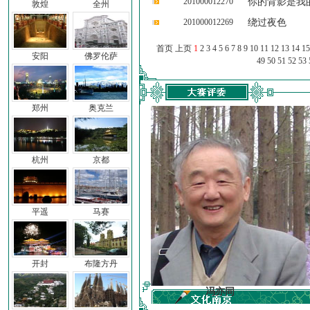
201000012270
你的背影是我
敦煌
全州
201000012269
绕过夜色
首页 上页
1
2
3
4
5
6
7
8
9
10
11
12
13
14
15
安阳
佛罗伦萨
49
50
51
52
53
郑州
奥克兰
杭州
京都
平遥
马赛
开封
布隆方丹
车前子
冯亦同