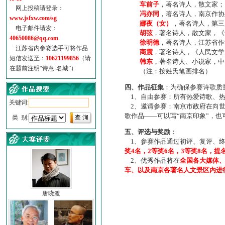
车前子
，著名诗人，散文家；
网上投稿请登录：
冯亦同
，著名诗人，南京作协
www.jsfxw.com/sg
娜夜（女）
，著名诗人，第三
电子邮件请发：
胡弦
，著名诗人，散文家，《诗
40650086@qq.com
徐明德
，著名诗人，江苏省作
江苏省内参赛选手可将作品
商震
，著名诗人，《人民文学
短信发送至：
10621199856
（请
韩东
，著名诗人、小说家，中
在题前注明“诗意·名城”）
（注：按姓氏笔画排名）
四、作品征集
：为确保参赛诗歌质
1、自由参赛：所有热爱诗歌、热
关键词:
2、邀请参赛：南京市政府在向世
歌作品——可以写“南京印象”，
类 别:
五、评选与奖励
：
1、参赛作品通过初评、复评、终
奖4名，2等奖6名，3等奖8名，提
2、优秀作品将在
全国各大媒体
车、以及南京各著名人文景区内进
唐晓渡