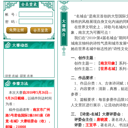
帐 号：
“名城会”是南京首创的大型国际
独有的风格展现自身文化内涵的同
密 码：
在世界文明史上，诗歌与名城向来
象，南京尤为可圈可点！
我们在“2010•第4届名城会”
城南京独特的诗性气质和城市发展
她在世界名城中标志性的“诗性文
一、创作主题
：
创作主题一：【
南京印象
】系列
创作主题二：【
世界名城
】系列
·
诗意名城·获奖名单
·
【诗意·名城】地铁展示作...
二、作品要求
：
·
诗意名城·地铁时间
1、作品分类：A、古体诗词赋；
·
地铁完美呈现【诗意·名城...
2、内容要求：清新，典雅，贴近
本次大赛
自2010年5月26日—
·
参赛作品多达5000多首
参赛；
9月26日截稿，
以稿件到达时间
·
“诗意·名城”晒诗会
3、篇幅要求：每首参赛作品限1
为准：
人文景区进行展示，让流动的诗歌
·
特别通知--致广大诗词爱好...
稿件信函请寄：
南京市广州
三、【诗意•名城】大赛评委会
：
路5号君临国际2栋1803座《诗
评委会主任：
唐晓渡
，著名诗人
意·名城》大赛组委会（收），
评委：
王宜早
，著名诗人、书法
邮编：210008