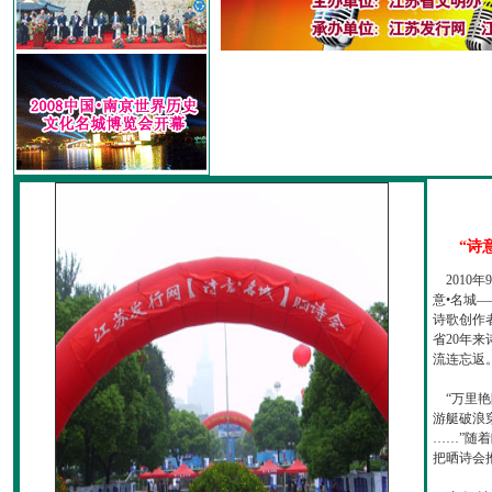
“诗
2010
意•名城—
诗歌创作
省20年
流连忘返
“万里艳
游艇破浪
……”随
把晒诗会