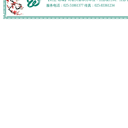
服务电话：025-51861377 传真：025-83361234