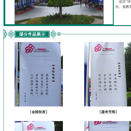
这次“诗
办、省教育厅
【
金陵秋夜
】
【
题奇芳阁
】