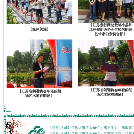
【
江苏发行网总裁邹小晏和
【
媒体关注
】
江苏省朗诵协会年轻的朗诵
艺术家们亲切合影
】
【
江苏省朗诵协会年轻的朗
【
江苏省朗诵协会年轻的朗
诵艺术家在朗诵
】
诵艺术家在朗诵
】
【诗意·名城】诗歌大赛主办单位：省文明办、省教育
【诗意·名城】诗歌大赛承办单位：江苏发行网、江苏