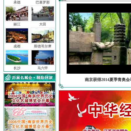
承德
巴塞罗那
丽江
大田
成都
斯德哥尔摩
长沙
马六甲
南京获得2014夏季青奥