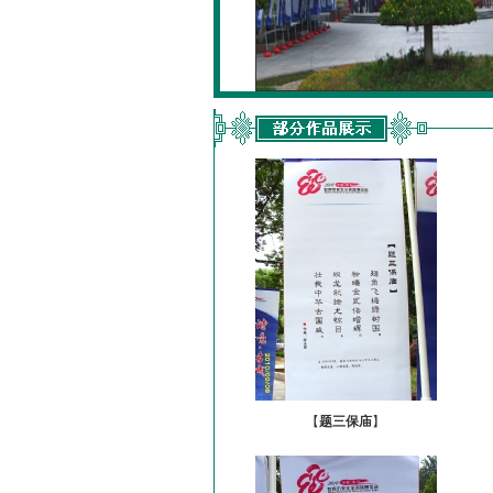
【
题三保庙
】