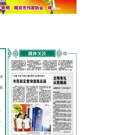
诗
的
苏
，
，
，