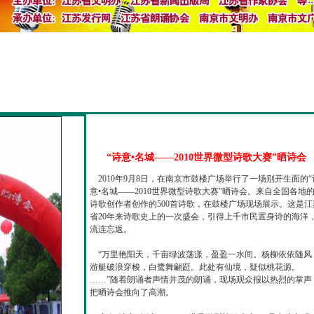
“诗意•名城——2010世界微型诗歌大赛”晒诗会
2010年9月8日，在南京市鼓楼广场举行了一场别开生面的“
意•名城——2010世界微型诗歌大赛”晒诗会。来自全国各地
诗歌创作者创作的500首诗歌，在鼓楼广场现场展示。这是江
省20年来诗歌史上的一次盛会，引得上千市民置身诗的海洋
流连忘返。
“万里艳阳天，千亩绿波荡漾，盈盈一水间。杨柳依依随风
游艇破浪穿梭，白鹭舞翩跹。此处有仙境，疑似桃花源。
……”随着朗诵者声情并茂的朗诵，现场观众报以热烈的掌声
把晒诗会推向了高潮。