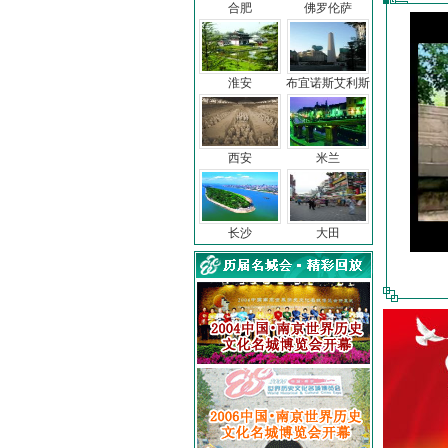
合肥
佛罗伦萨
淮安
布宜诺斯艾利斯
西安
米兰
长沙
大田