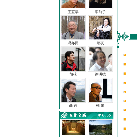
王宜早
车前子
冯亦同
娜夜
胡弦
徐明德
商 震
韩 东