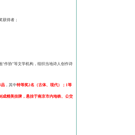
”奖获得者；
“作协”等文学机构，组织当地诗人创作诗
作品
，其中
特等奖2名（古体、现代）；1等
制成精美挂牌，悬挂于南京市内地铁、公交