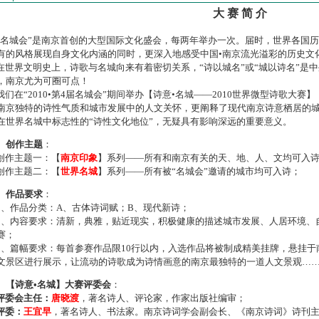
大 赛 简 介
名城会”是南京首创的大型国际文化盛会，每两年举办一次。届时，世界各国
有的风格展现自身文化内涵的同时，更深入地感受中国•南京流光溢彩的历史文
世界文明史上，诗歌与名城向来有着密切关系，“诗以城名”或“城以诗名”是
，南京尤为可圈可点！
们在“2010•第4届名城会”期间举办【诗意•名城——2010世界微型诗歌大
南京独特的诗性气质和城市发展中的人文关怀，更阐释了现代南京诗意栖居的
在世界名城中标志性的“诗性文化地位”，无疑具有影响深远的重要意义。
、创作主题
：
作主题一：【
南京印象
】系列——所有和南京有关的天、地、人、文均可入
作主题二：【
世界名城
】系列——所有被“名城会”邀请的城市均可入诗；
、作品要求
：
、作品分类：A、古体诗词赋；B、现代新诗；
、内容要求：清新，典雅，贴近现实，积极健康的描述城市发展、人居环境、
赛；
、篇幅要求：每首参赛作品限10行以内，入选作品将被制成精美挂牌，悬挂于
文景区进行展示，让流动的诗歌成为诗情画意的南京最独特的一道人文景观…
、【诗意•名城】大赛评委会
：
评委会主任：
唐晓渡
，著名诗人、评论家，作家出版社编审；
评委：
王宜早
，著名诗人、书法家。南京诗词学会副会长、《南京诗词》诗刊