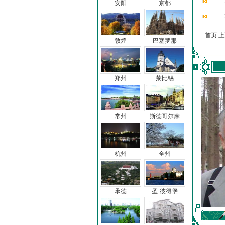
安阳
京都
首页 
敦煌
巴塞罗那
郑州
莱比锡
常州
斯德哥尔摩
杭州
全州
承德
圣·彼得堡
车前子
冯