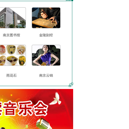
南京图书馆
金陵刻经
雨花石
南京云锦