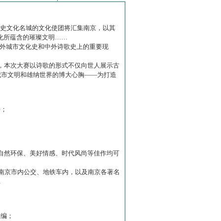
历史文化名城的文化使团将汇集南京，以其
化所蕴含的璀璨文明……
中外城市文化史和中外诗歌史上的重要现
赛】，本次大赛以诗歌的形式不仅向世人展示古
城市文明和雄纳世界的博大心胸——为打造
诗；
自然环保、美好情感、时代风尚等佳作均可
南京市内公交、地铁车内，以及南京各著名
…
主编；