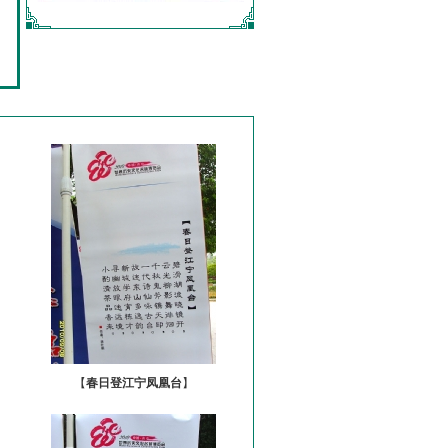
【
春日登江宁凤凰台
】