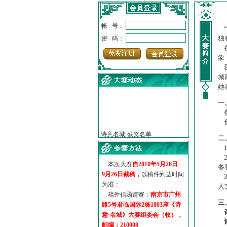
帐 号：
“
独
密 码：
在
象
我
城
她
一
创
·
诗意名城·获奖名单
创
·
【诗意·名城】地铁展示作...
二
·
诗意名城·地铁时间
1
·
地铁完美呈现【诗意·名城...
2
·
参赛作品多达5000多首
本次大赛
自2010年5月26日—
参
·
“诗意·名城”晒诗会
9月26日截稿，
以稿件到达时间
3
·
特别通知--致广大诗词爱好...
为准：
人
稿件信函请寄：
南京市广州
三
路5号君临国际2栋1803座《诗
意·名城》大赛组委会（收），
邮编：210008