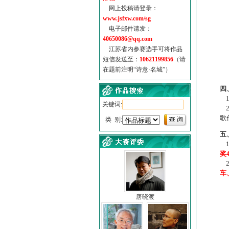
网上投稿请登录：
www.jsfxw.com/sg
电子邮件请发：
40650086@qq.com
江苏省内参赛选手可将作品
短信发送至：
10621199856
（请
在题前注明“诗意·名城”）
（
四
1
关键词:
2
歌
类 别:
五
1
奖
2
车
唐晓渡