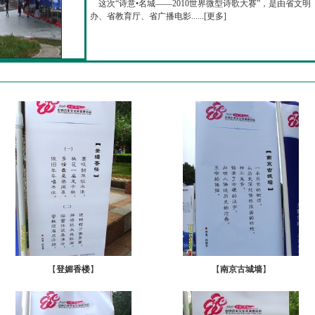
这次“诗意•名城——2010世界微型诗歌大赛”，是由省文明
办、省教育厅、省广播电影......[
更多
]
【
登媚香楼
】
【
南京古城墙
】