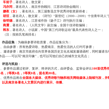
车前子
，著名诗人，散文家；
冯亦同
，著名诗人，南京作协顾问、江苏诗词协会顾问；
娜夜（女）
，著名诗人，第三届鲁迅文学优秀诗歌奖获得者；
胡弦
，著名诗人，散文家，《诗刊》“新世纪（2000—2009）十佳青年诗人
徐明德
，著名诗人，江苏省作协《扬子江》诗刊执行主编；
商震
，著名诗人，《人民文学》副主编，全国十佳诗歌编辑；
韩东
，著名诗人、小说家，中国“第三代诗歌运动”最具代表性诗人之一；
注：按姓氏笔画排名）
、作品征集
：为确保参赛诗歌质量，作品征集分为：
、自由参赛：所有热爱诗歌、热爱南京、热爱生活的人们均可参赛；
、邀请参赛：南京市政府在向世界各国历史文化名城发邀请函时，同时邀请当地
作品——可以写“南京印象”，也可以写他们自己的城市文化亮点；
、评选与奖励
：
、参赛作品通过初评、复评、终评的方式，由评委会、监审会评出
100首优秀
4名，2等奖6名，3等奖8名，提名奖80名。
、优秀作品将在
全国各大媒体、优秀诗歌刊物和相关网络媒体上陆续刊发，并
、以及南京各著名人文景区内进行展示、传播
。