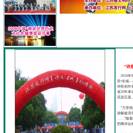
“诗
2010
意•名城—
诗歌创作
省20年
流连忘返
“万里艳
游艇破浪
……”随
把晒诗会