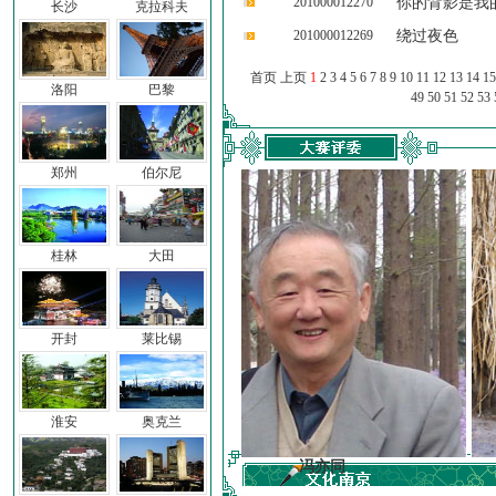
201000012270
你的背影是我
长沙
克拉科夫
201000012269
绕过夜色
首页 上页
1
2
3
4
5
6
7
8
9
10
11
12
13
14
15
洛阳
巴黎
49
50
51
52
53
郑州
伯尔尼
桂林
大田
开封
莱比锡
淮安
奥克兰
子
冯亦同