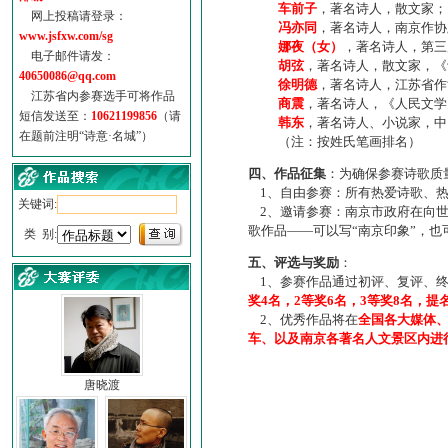
车前子
，著名诗人，散文家；
网上投稿请登录：
冯亦同
，著名诗人，南京作协
www.jsfxw.com/sg
娜夜（女）
，著名诗人，第三
电子邮件请发：
胡弦
，著名诗人，散文家，《诗
40650086@qq.com
徐明德
，著名诗人，江苏省作
江苏省内参赛选手可将作品
商震
，著名诗人，《人民文学
短信发送至：
10621199856
（请
韩东
，著名诗人、小说家，中
在题前注明“诗意·名城”）
（注：按姓氏笔画排名）
四、作品征集
：为确保参赛诗歌质
1、自由参赛：所有热爱诗歌、热
关键词:
2、邀请参赛：南京市政府在向世
歌作品——可以写“南京印象”，
类 别:
五、评选与奖励
：
1、参赛作品通过初评、复评、终
奖4名，2等奖6名，3等奖8名，提
2、优秀作品将在
全国各大媒体
车、以及南京各著名人文景区内进
唐晓渡