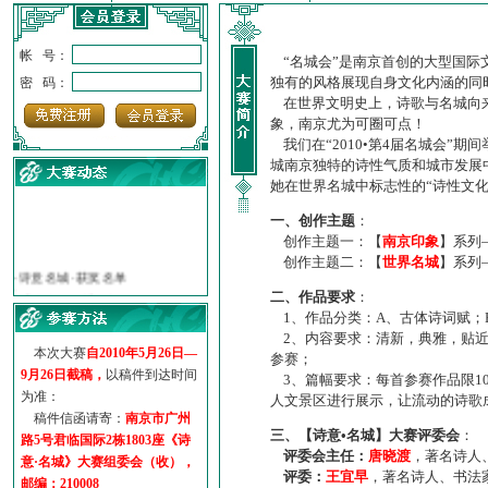
帐 号：
“名城会”是南京首创的大型国际
独有的风格展现自身文化内涵的同
密 码：
在世界文明史上，诗歌与名城向来
象，南京尤为可圈可点！
我们在“2010•第4届名城会”
城南京独特的诗性气质和城市发展
她在世界名城中标志性的“诗性文
一、创作主题
：
创作主题一：【
南京印象
】系列
·
诗意名城·获奖名单
创作主题二：【
世界名城
】系列
·
【诗意·名城】地铁展示作...
二、作品要求
：
·
诗意名城·地铁时间
1、作品分类：A、古体诗词赋；
·
地铁完美呈现【诗意·名城...
2、内容要求：清新，典雅，贴近
·
参赛作品多达5000多首
本次大赛
自2010年5月26日—
参赛；
·
“诗意·名城”晒诗会
9月26日截稿，
以稿件到达时间
3、篇幅要求：每首参赛作品限1
·
特别通知--致广大诗词爱好...
为准：
人文景区进行展示，让流动的诗歌
稿件信函请寄：
南京市广州
三、【诗意•名城】大赛评委会
：
路5号君临国际2栋1803座《诗
评委会主任：
唐晓渡
，著名诗人
意·名城》大赛组委会（收），
评委：
王宜早
，著名诗人、书法
邮编：210008