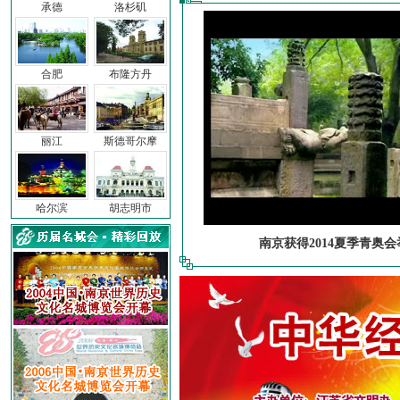
承德
洛杉矶
合肥
布隆方丹
丽江
斯德哥尔摩
哈尔滨
胡志明市
南京获得2014夏季青奥