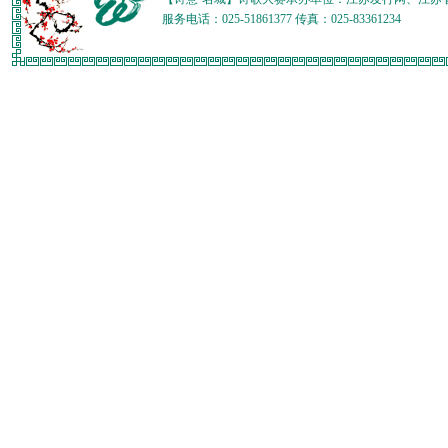
服务电话：025-51861377 传真：025-83361234