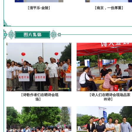
【
清平乐·金陵
】
【
南京，一份厚重
】
【
诗歌作者们在晒诗会现
【
诗人们在晒诗会现场品茶
场
】
吟诗
】