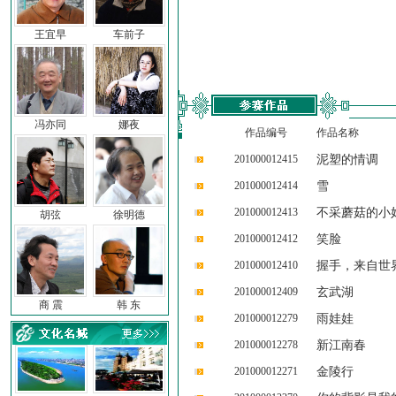
王宜早
车前子
冯亦同
娜夜
作品编号
作品名称
201000012415
泥塑的情调
201000012414
雪
201000012413
不采蘑菇的小
胡弦
徐明德
201000012412
笑脸
201000012410
握手，来自世
201000012409
玄武湖
商 震
韩 东
201000012279
雨娃娃
201000012278
新江南春
201000012271
金陵行