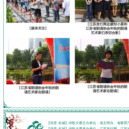
【
江苏发行网总裁邹小晏和
【
媒体关注
】
江苏省朗诵协会年轻的朗诵
艺术家们亲切合影
】
【
江苏省朗诵协会年轻的朗
【
江苏省朗诵协会年轻的朗
诵艺术家在朗诵
】
诵艺术家在朗诵
】
【诗意·名城】诗歌大赛主办单位：省文明办、省教育
【诗意·名城】诗歌大赛承办单位：江苏发行网、江苏