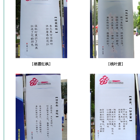
【
栖霞红枫
】
【
桃叶渡
】