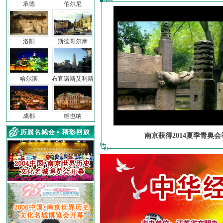
承德
伯尔尼
洛阳
斯德哥尔摩
哈尔滨
布宜诺斯艾利斯
成都
维也纳
南京获得2014夏季青奥