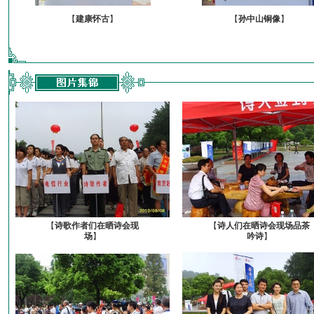
【
建康怀古
】
【
孙中山铜像
】
【
诗歌作者们在晒诗会现
【
诗人们在晒诗会现场品茶
场
】
吟诗
】