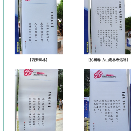
【
西安碑林
】
【
沁园春·方山定林寺远眺
】