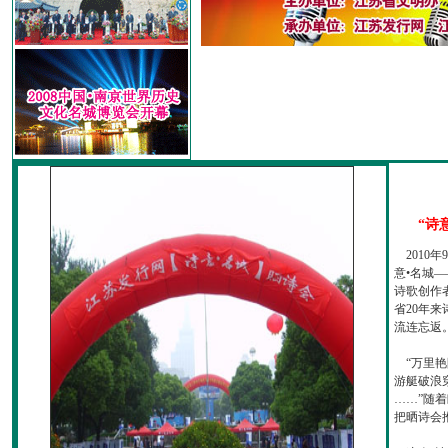
“诗
2010
意•名城—
诗歌创作
省20年
流连忘返
“万里艳
游艇破浪
……”随
把晒诗会