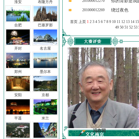
201000012270
你的背影是我
淮安
布隆方丹
201000012269
绕过夜色
首页 上页
1
2
3
4
5
6
7
8
9
10
11
12
13
14
15
合肥
巴塞罗那
49
50
51
52
53
开封
名古屋
郑州
墨尔本
安阳
京都
平遥
米兰
车前子
冯亦同