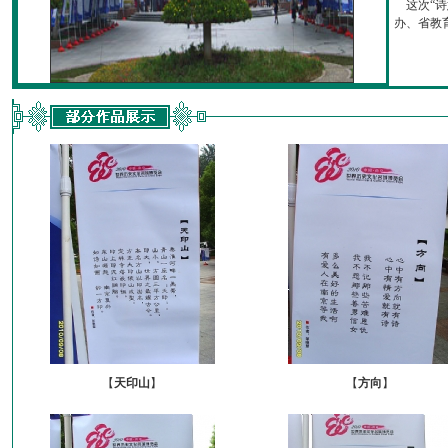
这次“诗
办、省教育厅
【
天印山
】
【
方向
】