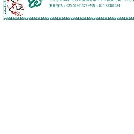
服务电话：025-51861377 传真：025-83361234