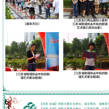
【
江苏发行网总裁邹小晏和
【
媒体关注
】
江苏省朗诵协会年轻的朗诵
艺术家们亲切合影
】
【
江苏省朗诵协会年轻的朗
【
江苏省朗诵协会年轻的朗
诵艺术家在朗诵
】
诵艺术家在朗诵
】
【诗意·名城】诗歌大赛主办单位：省文明办、省教育
【诗意·名城】诗歌大赛承办单位：江苏发行网、江苏