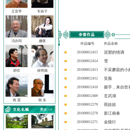
王宜早
车前子
冯亦同
娜夜
作品编号
作品名称
201000012415
泥塑的情调
201000012414
雪
201000012413
不采蘑菇的小
胡弦
徐明德
201000012412
笑脸
201000012410
握手，来自世
201000012409
玄武湖
商 震
韩 东
201000012279
雨娃娃
201000012278
新江南春
201000012271
金陵行