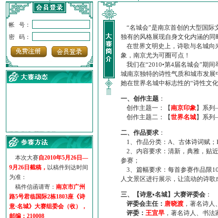
帐 号：
“名城会”是南京首创的大型国际
独有的风格展现自身文化内涵的同
密 码：
在世界文明史上，诗歌与名城向来
象，南京尤为可圈可点！
我们在“2010•第4届名城会”
城南京独特的诗性气质和城市发展
她在世界名城中标志性的“诗性文
一、创作主题
：
创作主题一：【
南京印象
】系列
创作主题二：【
世界名城
】系列
·
诗意名城·获奖名单
二、作品要求
：
·
【诗意·名城】地铁展示作...
1、作品分类：A、古体诗词赋；
·
诗意名城·地铁时间
2、内容要求：清新，典雅，贴近
·
地铁完美呈现【诗意·名城...
本次大赛
自2010年5月26日—
参赛；
·
参赛作品多达5000多首
9月26日截稿，
以稿件到达时间
3、篇幅要求：每首参赛作品限1
·
“诗意·名城”晒诗会
为准：
人文景区进行展示，让流动的诗歌
·
特别通知--致广大诗词爱好...
稿件信函请寄：
南京市广州
三、【诗意•名城】大赛评委会
：
路5号君临国际2栋1803座《诗
评委会主任：
唐晓渡
，著名诗人
意·名城》大赛组委会（收），
评委：
王宜早
，著名诗人、书法
邮编：210008