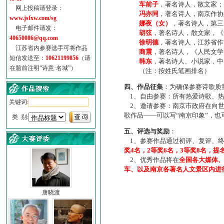
车前子
，著名诗人，散文家；
网上投稿请登录：
冯亦同
，著名诗人，南京作协
www.jsfxw.com/sg
娜夜（女）
，著名诗人，第三
电子邮件请发：
胡弦
，著名诗人，散文家，《诗
40650086@qq.com
徐明德
，著名诗人，江苏省作
江苏省内参赛选手可将作品
商震
，著名诗人，《人民文学
短信发送至：
10621199856
（请
韩东
，著名诗人、小说家，中
在题前注明“诗意·名城”）
（注：按姓氏笔画排名）
四、作品征集
：为确保参赛诗歌质
1、自由参赛：所有热爱诗歌、热
关键词:
2、邀请参赛：南京市政府在向世
歌作品——可以写“南京印象”，
类 别:
五、评选与奖励
：
1、参赛作品通过初评、复评、终
奖4名，2等奖6名，3等奖8名，提
2、优秀作品将在
全国各大媒体
车、以及南京各著名人文景区内进
唐晓渡