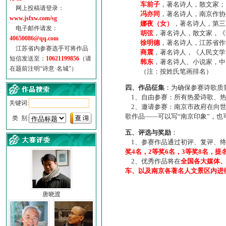
车前子
，著名诗人，散文家；
网上投稿请登录：
冯亦同
，著名诗人，南京作协
www.jsfxw.com/sg
娜夜（女）
，著名诗人，第三
电子邮件请发：
胡弦
，著名诗人，散文家，《诗
40650086@qq.com
徐明德
，著名诗人，江苏省作
江苏省内参赛选手可将作品
商震
，著名诗人，《人民文学
短信发送至：
10621199856
（请
韩东
，著名诗人、小说家，中
在题前注明“诗意·名城”）
（注：按姓氏笔画排名）
四、作品征集
：为确保参赛诗歌质
1、自由参赛：所有热爱诗歌、热
关键词:
2、邀请参赛：南京市政府在向世
歌作品——可以写“南京印象”，
类 别:
五、评选与奖励
：
1、参赛作品通过初评、复评、终
奖4名，2等奖6名，3等奖8名，提
2、优秀作品将在
全国各大媒体
车、以及南京各著名人文景区内进
唐晓渡