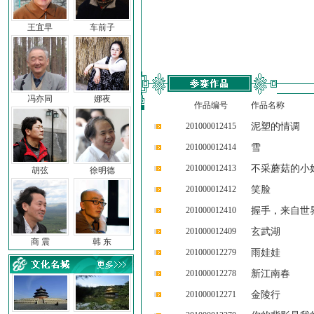
王宜早
车前子
冯亦同
娜夜
作品编号
作品名称
201000012415
泥塑的情调
201000012414
雪
201000012413
不采蘑菇的小
胡弦
徐明德
201000012412
笑脸
201000012410
握手，来自世
201000012409
玄武湖
商 震
韩 东
201000012279
雨娃娃
201000012278
新江南春
201000012271
金陵行