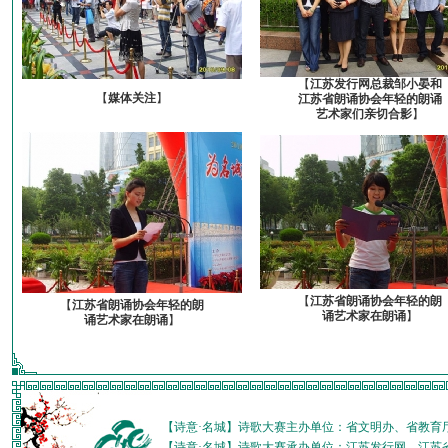
【
江苏发行网总裁邹小晏和
【
媒体关注
】
江苏省朗诵协会年轻的朗诵
艺术家们亲切合影
】
【
江苏省朗诵协会年轻的朗
【
江苏省朗诵协会年轻的朗
诵艺术家在朗诵
】
诵艺术家在朗诵
】
【诗意·名城】诗歌大赛主办单位：省文明办、省教育
【诗意·名城】诗歌大赛承办单位：江苏发行网、江苏