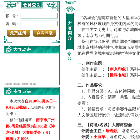
帐 号：
“名城会”是南京首创的大型国际
独有的风格展现自身文化内涵的同
密 码：
在世界文明史上，诗歌与名城向来
象，南京尤为可圈可点！
我们在“2010•第4届名城会”
城南京独特的诗性气质和城市发展
她在世界名城中标志性的“诗性文
一、创作主题
：
创作主题一：【
南京印象
】系列
创作主题二：【
世界名城
】系列
·
诗意名城·获奖名单
·
【诗意·名城】地铁展示作...
二、作品要求
：
·
诗意名城·地铁时间
1、作品分类：A、古体诗词赋；
·
地铁完美呈现【诗意·名城...
2、内容要求：清新，典雅，贴近
本次大赛
自2010年5月26日—
参赛；
·
参赛作品多达5000多首
9月26日截稿，
以稿件到达时间
3、篇幅要求：每首参赛作品限1
·
“诗意·名城”晒诗会
为准：
人文景区进行展示，让流动的诗歌
·
特别通知--致广大诗词爱好...
稿件信函请寄：
南京市广州
三、【诗意•名城】大赛评委会
：
路5号君临国际2栋1803座《诗
评委会主任：
唐晓渡
，著名诗人
意·名城》大赛组委会（收），
评委：
王宜早
，著名诗人、书法
邮编：210008