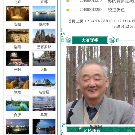
201000012270
你的背影是我
北京
京都
201000012269
绕过夜色
首页 上页
1
2
3
4
5
6
7
8
9
10
11
12
13
14
15
安阳
墨尔本
49
50
51
52
53
洛阳
巴塞罗那
开封
大田
敦煌
名古屋
合肥
马赛
车前子
冯亦同