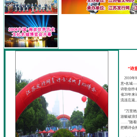
“诗
2010
意•名城—
诗歌创作
省20年
流连忘返
“万里艳
游艇破浪
……”随
把晒诗会