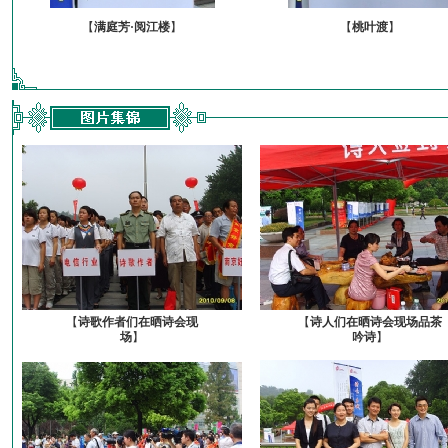
【
满庭芳·阅江楼
】
【
桃叶渡
】
【
诗歌作者们在晒诗会现
【
诗人们在晒诗会现场品茶
场
】
吟诗
】