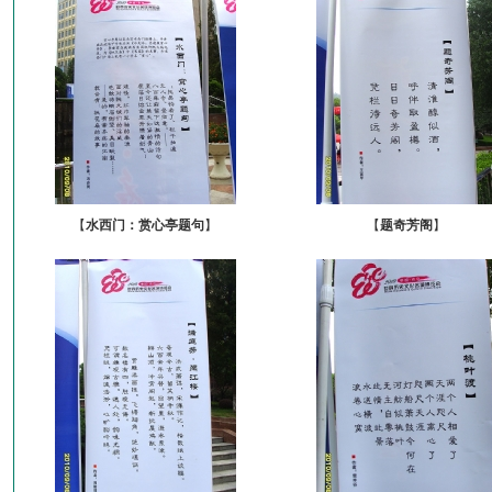
【
水西门：赏心亭题句
】
【
题奇芳阁
】