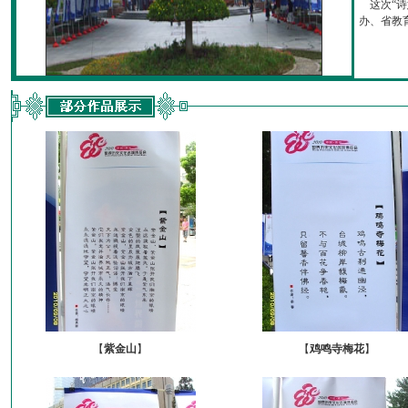
这次“诗
办、省教育厅
【
紫金山
】
【
鸡鸣寺梅花
】