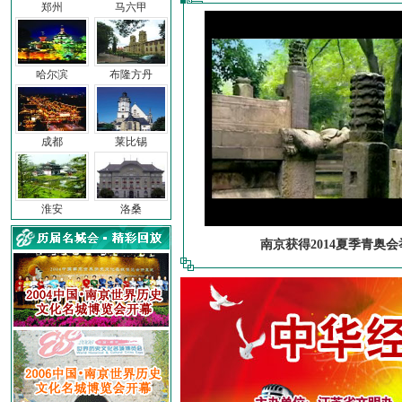
郑州
马六甲
哈尔滨
布隆方丹
成都
莱比锡
淮安
洛桑
南京获得2014夏季青奥