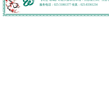
服务电话：025-51861377 传真：025-83361234