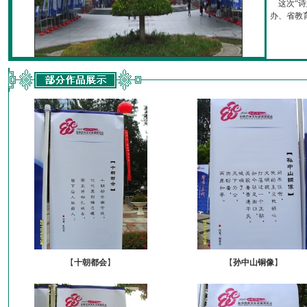
这次“诗
办、省教育厅
【
十朝都会
】
【
孙中山铜像
】