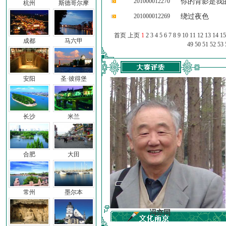
201000012270
你的背影是我
杭州
斯德哥尔摩
201000012269
绕过夜色
首页 上页
1
2
3
4
5
6
7
8
9
10
11
12
13
14
15
成都
马六甲
49
50
51
52
53
安阳
圣·彼得堡
长沙
米兰
合肥
大田
常州
墨尔本
车前子
冯亦同