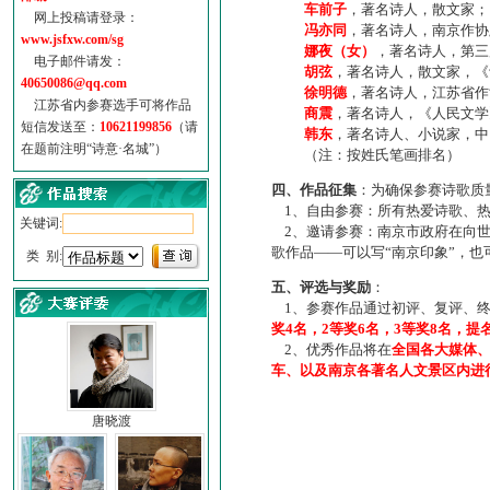
车前子
，著名诗人，散文家；
网上投稿请登录：
冯亦同
，著名诗人，南京作协
www.jsfxw.com/sg
娜夜（女）
，著名诗人，第三
电子邮件请发：
胡弦
，著名诗人，散文家，《诗
40650086@qq.com
徐明德
，著名诗人，江苏省作
江苏省内参赛选手可将作品
商震
，著名诗人，《人民文学
短信发送至：
10621199856
（请
韩东
，著名诗人、小说家，中
在题前注明“诗意·名城”）
（注：按姓氏笔画排名）
四、作品征集
：为确保参赛诗歌质
1、自由参赛：所有热爱诗歌、热
关键词:
2、邀请参赛：南京市政府在向世
歌作品——可以写“南京印象”，
类 别:
五、评选与奖励
：
1、参赛作品通过初评、复评、终
奖4名，2等奖6名，3等奖8名，提
2、优秀作品将在
全国各大媒体
车、以及南京各著名人文景区内进
唐晓渡