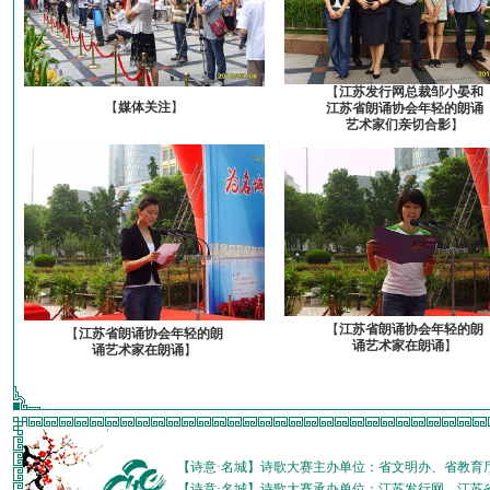
【
江苏发行网总裁邹小晏和
【
媒体关注
】
江苏省朗诵协会年轻的朗诵
艺术家们亲切合影
】
【
江苏省朗诵协会年轻的朗
【
江苏省朗诵协会年轻的朗
诵艺术家在朗诵
】
诵艺术家在朗诵
】
【诗意·名城】诗歌大赛主办单位：省文明办、省教育
【诗意·名城】诗歌大赛承办单位：江苏发行网、江苏