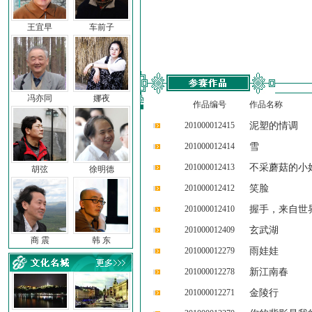
王宜早
车前子
冯亦同
娜夜
作品编号
作品名称
201000012415
泥塑的情调
201000012414
雪
201000012413
不采蘑菇的小
胡弦
徐明德
201000012412
笑脸
201000012410
握手，来自世
201000012409
玄武湖
商 震
韩 东
201000012279
雨娃娃
201000012278
新江南春
201000012271
金陵行