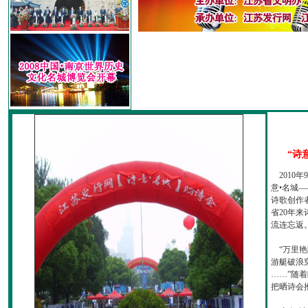
“诗
2010
意•名城—
诗歌创作
省20年
流连忘返
“万里艳
游艇破浪
……”随
把晒诗会