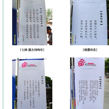
【
七律·题古鸡鸣寺
】
【
栖霞仰圣
】