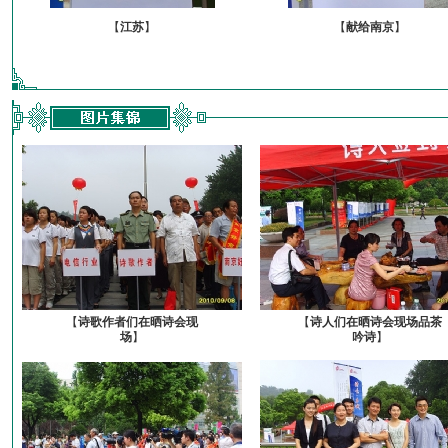
【
江苏
】
【
献给南京
】
【
诗歌作者们在晒诗会现
【
诗人们在晒诗会现场品茶
场
】
吟诗
】