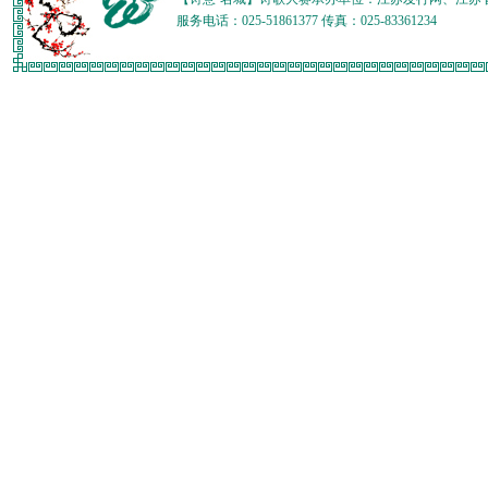
服务电话：025-51861377 传真：025-83361234