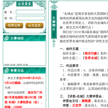
帐 号：
“名城会”是南京首创的大型国际
独有的风格展现自身文化内涵的同
密 码：
在世界文明史上，诗歌与名城向来
象，南京尤为可圈可点！
我们在“2010•第4届名城会”
城南京独特的诗性气质和城市发展
她在世界名城中标志性的“诗性文
一、创作主题
：
创作主题一：【
南京印象
】系列
创作主题二：【
世界名城
】系列
·
诗意名城·获奖名单
·
【诗意·名城】地铁展示作...
二、作品要求
：
·
诗意名城·地铁时间
1、作品分类：A、古体诗词赋；
·
地铁完美呈现【诗意·名城...
2、内容要求：清新，典雅，贴近
本次大赛
自2010年5月26日—
参赛；
·
参赛作品多达5000多首
9月26日截稿，
以稿件到达时间
3、篇幅要求：每首参赛作品限1
·
“诗意·名城”晒诗会
为准：
人文景区进行展示，让流动的诗歌
·
特别通知--致广大诗词爱好...
稿件信函请寄：
南京市广州
三、【诗意•名城】大赛评委会
：
路5号君临国际2栋1803座《诗
评委会主任：
唐晓渡
，著名诗人
意·名城》大赛组委会（收），
评委：
王宜早
，著名诗人、书法
邮编：210008