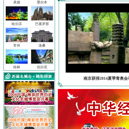
承德
墨尔本
哈尔滨
巴塞罗那
常州
洛桑
桂林
伯尔尼
南京获得2014夏季青奥