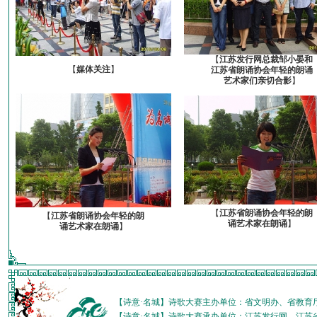
【
江苏发行网总裁邹小晏和
【
媒体关注
】
江苏省朗诵协会年轻的朗诵
艺术家们亲切合影
】
【
江苏省朗诵协会年轻的朗
【
江苏省朗诵协会年轻的朗
诵艺术家在朗诵
】
诵艺术家在朗诵
】
【诗意·名城】诗歌大赛主办单位：省文明办、省教育
【诗意·名城】诗歌大赛承办单位：江苏发行网、江苏