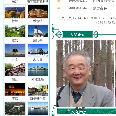
201000012270
你的背影是我
长沙
布宜诺斯艾利斯
201000012269
绕过夜色
首页 上页
1
2
3
4
5
6
7
8
9
10
11
12
13
14
15
敦煌
维也纳
49
50
51
52
53
淮安
莱比锡
北京
名古屋
丽江
布达佩斯
平遥
斯德哥尔摩
前子
冯亦同