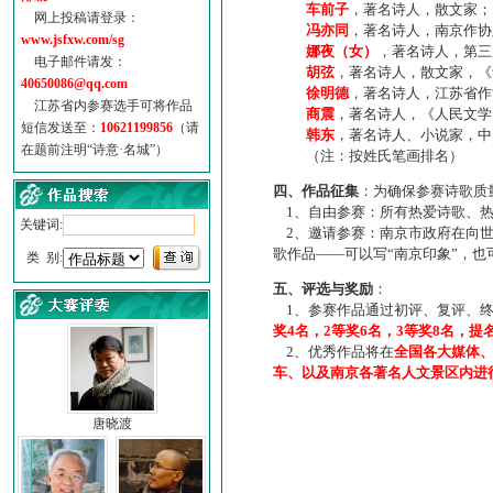
车前子
，著名诗人，散文家；
网上投稿请登录：
冯亦同
，著名诗人，南京作协
www.jsfxw.com/sg
娜夜（女）
，著名诗人，第三
电子邮件请发：
胡弦
，著名诗人，散文家，《诗
40650086@qq.com
徐明德
，著名诗人，江苏省作
江苏省内参赛选手可将作品
商震
，著名诗人，《人民文学
短信发送至：
10621199856
（请
韩东
，著名诗人、小说家，中
在题前注明“诗意·名城”）
（注：按姓氏笔画排名）
四、作品征集
：为确保参赛诗歌质
1、自由参赛：所有热爱诗歌、热
关键词:
2、邀请参赛：南京市政府在向世
歌作品——可以写“南京印象”，
类 别:
五、评选与奖励
：
1、参赛作品通过初评、复评、终
奖4名，2等奖6名，3等奖8名，提
2、优秀作品将在
全国各大媒体
车、以及南京各著名人文景区内进
唐晓渡