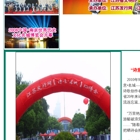
“诗
2010
意•名城—
诗歌创作
省20年
流连忘返
“万里艳
游艇破浪
……”随
把晒诗会