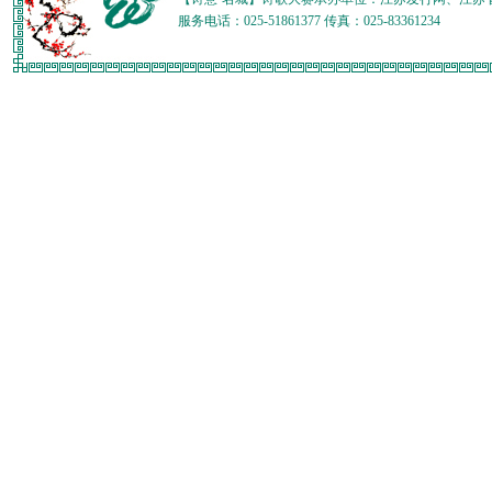
服务电话：025-51861377 传真：025-83361234