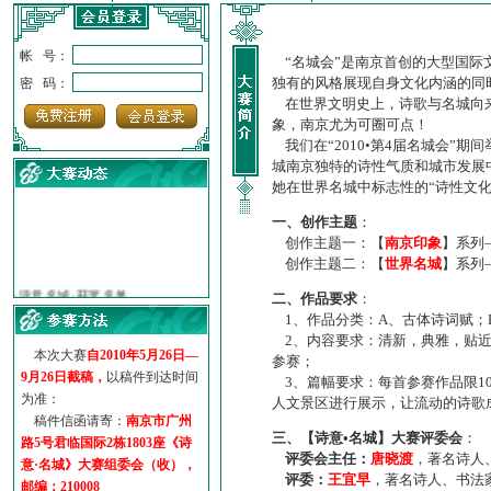
帐 号：
“名城会”是南京首创的大型国际
独有的风格展现自身文化内涵的同
密 码：
在世界文明史上，诗歌与名城向来
象，南京尤为可圈可点！
我们在“2010•第4届名城会”
城南京独特的诗性气质和城市发展
她在世界名城中标志性的“诗性文
一、创作主题
：
创作主题一：【
南京印象
】系列
创作主题二：【
世界名城
】系列
·
诗意名城·获奖名单
·
【诗意·名城】地铁展示作...
二、作品要求
：
·
诗意名城·地铁时间
1、作品分类：A、古体诗词赋；
·
地铁完美呈现【诗意·名城...
2、内容要求：清新，典雅，贴近
本次大赛
自2010年5月26日—
参赛；
·
参赛作品多达5000多首
9月26日截稿，
以稿件到达时间
3、篇幅要求：每首参赛作品限1
·
“诗意·名城”晒诗会
为准：
人文景区进行展示，让流动的诗歌
·
特别通知--致广大诗词爱好...
稿件信函请寄：
南京市广州
三、【诗意•名城】大赛评委会
：
路5号君临国际2栋1803座《诗
评委会主任：
唐晓渡
，著名诗人
意·名城》大赛组委会（收），
评委：
王宜早
，著名诗人、书法
邮编：210008