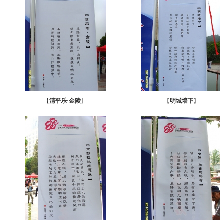
【
清平乐·金陵
】
【
明城墙下
】