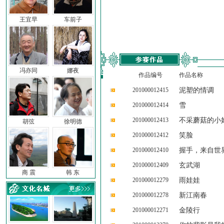
王宜早
车前子
冯亦同
娜夜
作品编号
作品名称
201000012415
泥塑的情调
201000012414
雪
201000012413
不采蘑菇的小
胡弦
徐明德
201000012412
笑脸
201000012410
握手，来自世
201000012409
玄武湖
商 震
韩 东
201000012279
雨娃娃
201000012278
新江南春
201000012271
金陵行