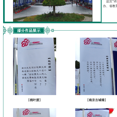
这次“诗
办、省教育厅
【
桃叶渡
】
【
南京古城墙
】