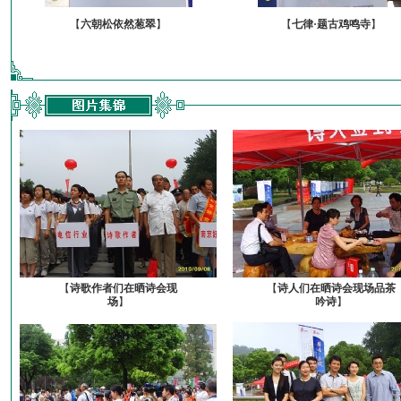
【
六朝松依然葱翠
】
【
七律·题古鸡鸣寺
】
【
诗歌作者们在晒诗会现
【
诗人们在晒诗会现场品茶
场
】
吟诗
】