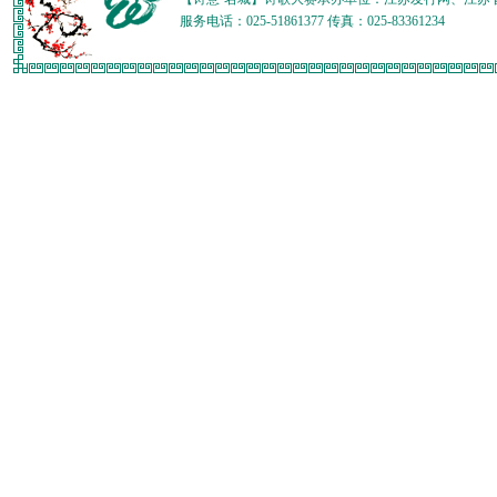
服务电话：025-51861377 传真：025-83361234