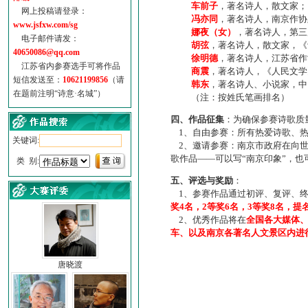
车前子
，著名诗人，散文家；
网上投稿请登录：
冯亦同
，著名诗人，南京作协
www.jsfxw.com/sg
娜夜（女）
，著名诗人，第三
电子邮件请发：
胡弦
，著名诗人，散文家，《诗
40650086@qq.com
徐明德
，著名诗人，江苏省作
江苏省内参赛选手可将作品
商震
，著名诗人，《人民文学
短信发送至：
10621199856
（请
韩东
，著名诗人、小说家，中
在题前注明“诗意·名城”）
（注：按姓氏笔画排名）
四、作品征集
：为确保参赛诗歌质
1、自由参赛：所有热爱诗歌、热
关键词:
2、邀请参赛：南京市政府在向世
歌作品——可以写“南京印象”，
类 别:
五、评选与奖励
：
1、参赛作品通过初评、复评、终
奖4名，2等奖6名，3等奖8名，提
2、优秀作品将在
全国各大媒体
车、以及南京各著名人文景区内进
唐晓渡