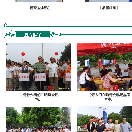
【
南京盐水鸭
】
【
栖霞红枫
】
【
诗歌作者们在晒诗会现
【
诗人们在晒诗会现场品茶
场
】
吟诗
】