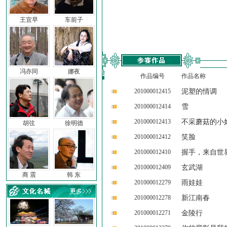
王宜早
车前子
冯亦同
娜夜
作品编号
作品名称
201000012415
泥塑的情调
201000012414
雪
201000012413
不采蘑菇的小
胡弦
徐明德
201000012412
笑脸
201000012410
握手，来自世
201000012409
玄武湖
商 震
韩 东
201000012279
雨娃娃
201000012278
新江南春
201000012271
金陵行