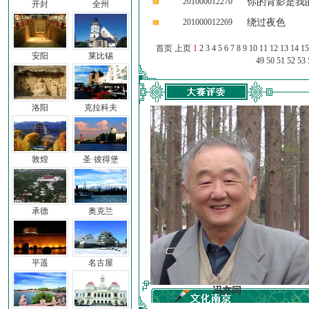
201000012270
你的背影是我
开封
全州
201000012269
绕过夜色
首页 上页
1
2
3
4
5
6
7
8
9
10
11
12
13
14
15
安阳
莱比锡
49
50
51
52
53
洛阳
克拉科夫
敦煌
圣·彼得堡
承德
奥克兰
平遥
名古屋
车前子
冯亦同