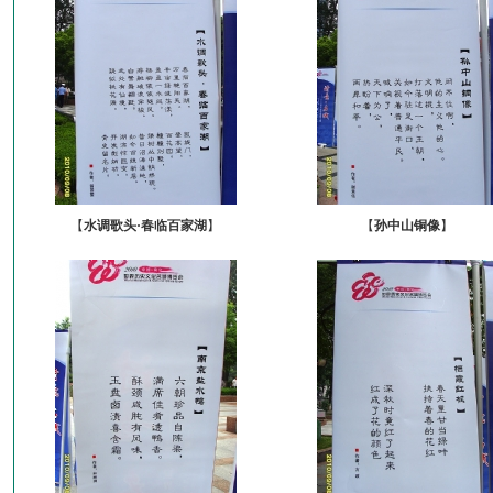
【
水调歌头·春临百家湖
】
【
孙中山铜像
】