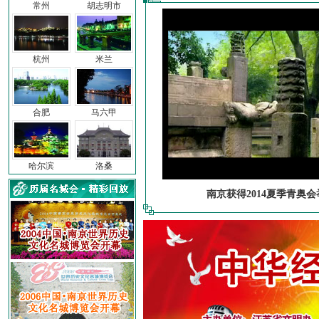
常州
胡志明市
杭州
米兰
合肥
马六甲
哈尔滨
洛桑
南京获得2014夏季青奥