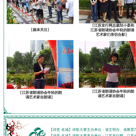
【
江苏发行网总裁邹小晏和
【
媒体关注
】
江苏省朗诵协会年轻的朗诵
艺术家们亲切合影
】
【
江苏省朗诵协会年轻的朗
【
江苏省朗诵协会年轻的朗
诵艺术家在朗诵
】
诵艺术家在朗诵
】
【诗意·名城】诗歌大赛主办单位：省文明办、省教育
【诗意·名城】诗歌大赛承办单位：江苏发行网、江苏