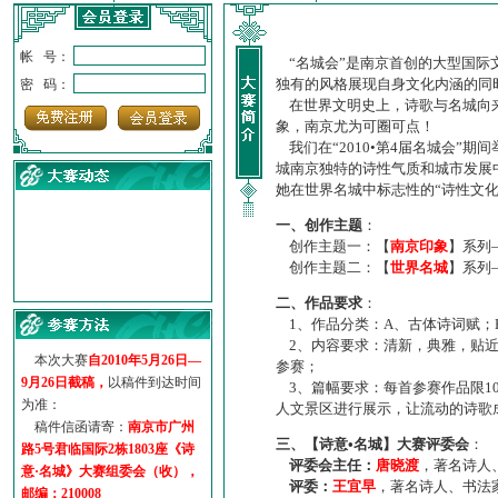
帐 号：
“名城会”是南京首创的大型国际
独有的风格展现自身文化内涵的同
密 码：
在世界文明史上，诗歌与名城向来
象，南京尤为可圈可点！
我们在“2010•第4届名城会”
城南京独特的诗性气质和城市发展
她在世界名城中标志性的“诗性文
一、创作主题
：
创作主题一：【
南京印象
】系列
创作主题二：【
世界名城
】系列
·
诗意名城·获奖名单
二、作品要求
：
·
【诗意·名城】地铁展示作...
1、作品分类：A、古体诗词赋；
·
诗意名城·地铁时间
2、内容要求：清新，典雅，贴近
·
地铁完美呈现【诗意·名城...
本次大赛
自2010年5月26日—
参赛；
·
参赛作品多达5000多首
9月26日截稿，
以稿件到达时间
3、篇幅要求：每首参赛作品限1
·
“诗意·名城”晒诗会
为准：
人文景区进行展示，让流动的诗歌
·
特别通知--致广大诗词爱好...
稿件信函请寄：
南京市广州
三、【诗意•名城】大赛评委会
：
路5号君临国际2栋1803座《诗
评委会主任：
唐晓渡
，著名诗人
意·名城》大赛组委会（收），
评委：
王宜早
，著名诗人、书法
邮编：210008