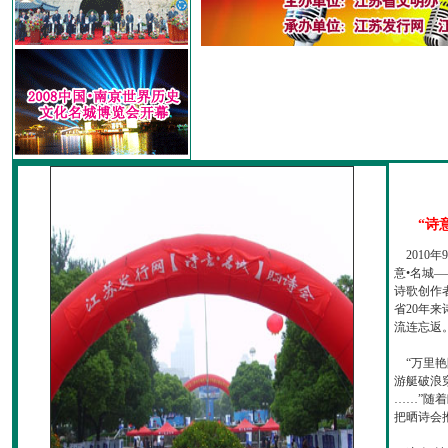
“诗
2010
意•名城—
诗歌创作
省20年
流连忘返
“万里艳
游艇破浪
……”随
把晒诗会