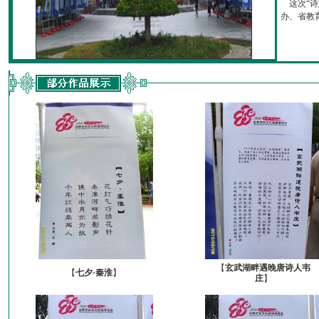
这次“诗
办、省教育厅
【
玄武湖畔遇晚唐诗人韦
【
七夕·秦淮
】
庄
】