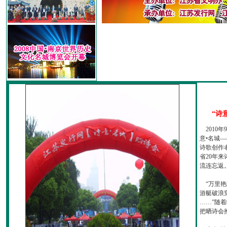
“诗
2010
意•名城—
诗歌创作
省20年
流连忘返
“万里艳
游艇破浪
……”随
把晒诗会