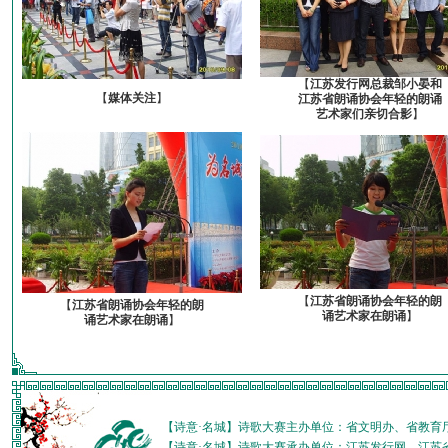
【
江苏发行网总裁邹小晏和
【
媒体关注
】
江苏省朗诵协会年轻的朗诵
艺术家们亲切合影
】
【
江苏省朗诵协会年轻的朗
【
江苏省朗诵协会年轻的朗
诵艺术家在朗诵
】
诵艺术家在朗诵
】
【诗意·名城】诗歌大赛主办单位：省文明办、省教育
【诗意·名城】诗歌大赛承办单位：江苏发行网、江苏