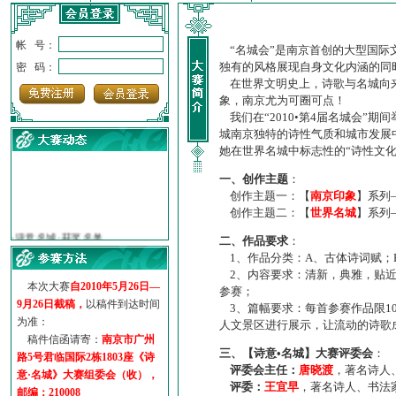
帐 号：
“名城会”是南京首创的大型国际
独有的风格展现自身文化内涵的同
密 码：
在世界文明史上，诗歌与名城向来
象，南京尤为可圈可点！
我们在“2010•第4届名城会”
城南京独特的诗性气质和城市发展
她在世界名城中标志性的“诗性文
一、创作主题
：
创作主题一：【
南京印象
】系列
创作主题二：【
世界名城
】系列
·
诗意名城·获奖名单
·
【诗意·名城】地铁展示作...
二、作品要求
：
·
诗意名城·地铁时间
1、作品分类：A、古体诗词赋；
·
地铁完美呈现【诗意·名城...
2、内容要求：清新，典雅，贴近
本次大赛
自2010年5月26日—
参赛；
·
参赛作品多达5000多首
9月26日截稿，
以稿件到达时间
3、篇幅要求：每首参赛作品限1
·
“诗意·名城”晒诗会
为准：
人文景区进行展示，让流动的诗歌
·
特别通知--致广大诗词爱好...
稿件信函请寄：
南京市广州
三、【诗意•名城】大赛评委会
：
路5号君临国际2栋1803座《诗
评委会主任：
唐晓渡
，著名诗人
意·名城》大赛组委会（收），
评委：
王宜早
，著名诗人、书法
邮编：210008