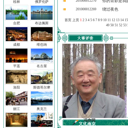
201000012270
你的背影是我
桂林
佛罗伦萨
201000012269
绕过夜色
首页 上页
1
2
3
4
5
6
7
8
9
10
11
12
13
14
15
合肥
布达佩斯
49
50
51
52
53
成都
维也纳
平遥
名古屋
洛阳
斯德哥尔摩
丽江
奥克兰
车前子
冯亦同