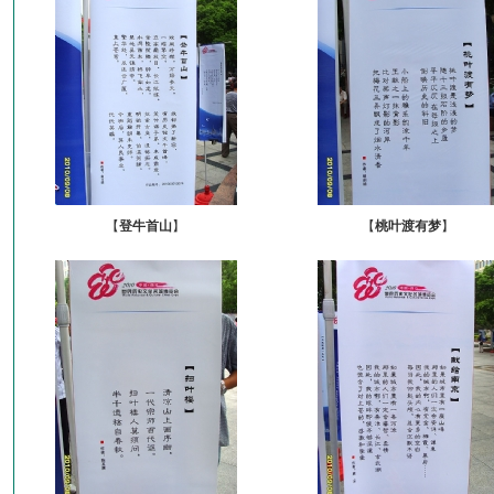
【
登牛首山
】
【
桃叶渡有梦
】