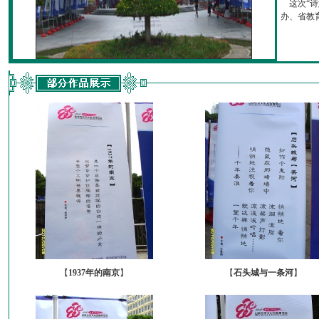
这次“诗
办、省教育厅
【
1937年的南京
】
【
石头城与一条河
】