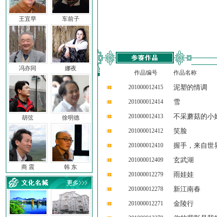
王宜早
车前子
冯亦同
娜夜
作品编号
作品名称
201000012415
泥塑的情调
201000012414
雪
201000012413
不采蘑菇的小
胡弦
徐明德
201000012412
笑脸
201000012410
握手，来自世
201000012409
玄武湖
商 震
韩 东
201000012279
雨娃娃
201000012278
新江南春
201000012271
金陵行