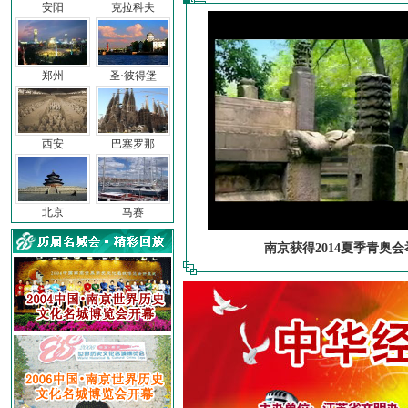
安阳
克拉科夫
郑州
圣·彼得堡
西安
巴塞罗那
北京
马赛
南京获得2014夏季青奥