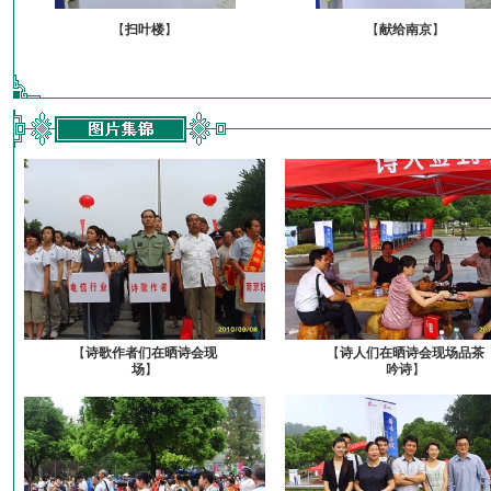
【
扫叶楼
】
【
献给南京
】
【
诗歌作者们在晒诗会现
【
诗人们在晒诗会现场品茶
场
】
吟诗
】