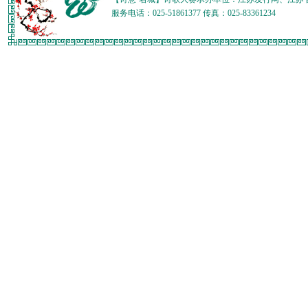
服务电话：025-51861377 传真：025-83361234