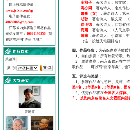
车前子
，著名诗人，散文家；
网上投稿请登录：
冯亦同
，著名诗人，南京作协
www.jsfxw.com/sg
娜夜（女）
，著名诗人，第三
电子邮件请发：
胡弦
，著名诗人，散文家，《诗
40650086@qq.com
徐明德
，著名诗人，江苏省作
江苏省内参赛选手可将作品
商震
，著名诗人，《人民文学
短信发送至：
10621199856
（请
韩东
，著名诗人、小说家，中
在题前注明“诗意·名城”）
（注：按姓氏笔画排名）
四、作品征集
：为确保参赛诗歌质
1、自由参赛：所有热爱诗歌、热
关键词:
2、邀请参赛：南京市政府在向世
歌作品——可以写“南京印象”，
类 别:
五、评选与奖励
：
1、参赛作品通过初评、复评、终
奖4名，2等奖6名，3等奖8名，提
2、优秀作品将在
全国各大媒体
车、以及南京各著名人文景区内进
唐晓渡