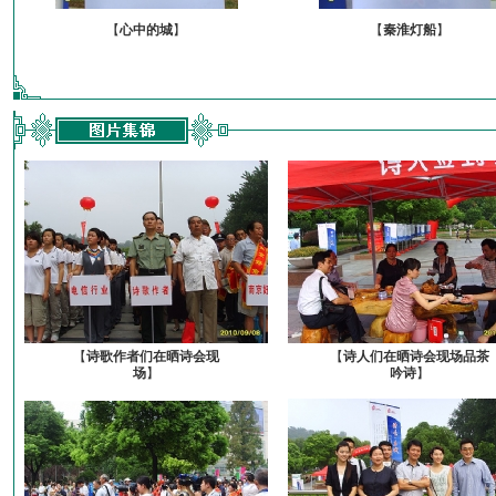
【
心中的城
】
【
秦淮灯船
】
【
诗歌作者们在晒诗会现
【
诗人们在晒诗会现场品茶
场
】
吟诗
】