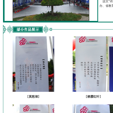
这次“诗
办、省教育厅
【
莫愁湖
】
【
栖霞红叶
】