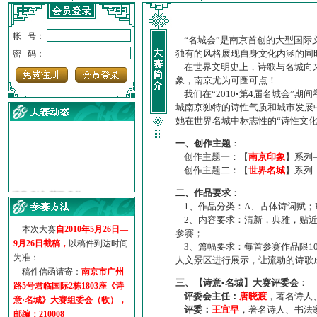
帐 号：
“名城会”是南京首创的大型国际
独有的风格展现自身文化内涵的同
密 码：
在世界文明史上，诗歌与名城向来
象，南京尤为可圈可点！
我们在“2010•第4届名城会”
城南京独特的诗性气质和城市发展
她在世界名城中标志性的“诗性文
一、创作主题
：
创作主题一：【
南京印象
】系列
创作主题二：【
世界名城
】系列
·
诗意名城·获奖名单
二、作品要求
：
·
【诗意·名城】地铁展示作...
1、作品分类：A、古体诗词赋；
·
诗意名城·地铁时间
2、内容要求：清新，典雅，贴近
·
地铁完美呈现【诗意·名城...
本次大赛
自2010年5月26日—
参赛；
·
参赛作品多达5000多首
9月26日截稿，
以稿件到达时间
3、篇幅要求：每首参赛作品限1
·
“诗意·名城”晒诗会
为准：
人文景区进行展示，让流动的诗歌
·
特别通知--致广大诗词爱好...
稿件信函请寄：
南京市广州
三、【诗意•名城】大赛评委会
：
路5号君临国际2栋1803座《诗
评委会主任：
唐晓渡
，著名诗人
意·名城》大赛组委会（收），
评委：
王宜早
，著名诗人、书法
邮编：210008