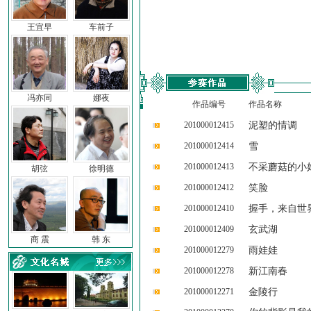
王宜早
车前子
冯亦同
娜夜
作品编号
作品名称
201000012415
泥塑的情调
201000012414
雪
201000012413
不采蘑菇的小
胡弦
徐明德
201000012412
笑脸
201000012410
握手，来自世
201000012409
玄武湖
商 震
韩 东
201000012279
雨娃娃
201000012278
新江南春
201000012271
金陵行