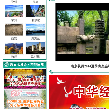
郑州
罗马
常州
伯尔尼
西安
奥克兰
敦煌
洛杉矶
南京获得2014夏季青奥