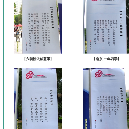
【
六朝松依然葱翠
】
【
南京·一年四季
】