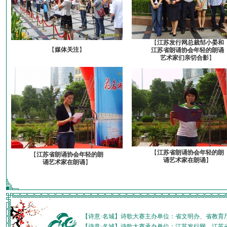
【
江苏发行网总裁邹小晏和
【
媒体关注
】
江苏省朗诵协会年轻的朗诵
艺术家们亲切合影
】
【
江苏省朗诵协会年轻的朗
【
江苏省朗诵协会年轻的朗
诵艺术家在朗诵
】
诵艺术家在朗诵
】
【诗意·名城】诗歌大赛主办单位：省文明办、省教育
【诗意·名城】诗歌大赛承办单位：江苏发行网、江苏