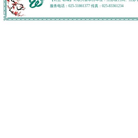
服务电话：025-51861377 传真：025-83361234