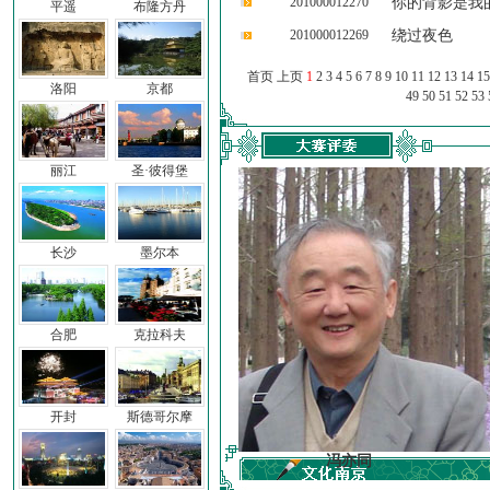
201000012270
你的背影是我
平遥
布隆方丹
201000012269
绕过夜色
首页 上页
1
2
3
4
5
6
7
8
9
10
11
12
13
14
15
洛阳
京都
49
50
51
52
53
丽江
圣·彼得堡
长沙
墨尔本
合肥
克拉科夫
开封
斯德哥尔摩
车前子
冯亦同