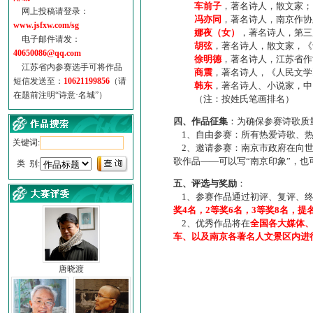
车前子
，著名诗人，散文家；
网上投稿请登录：
冯亦同
，著名诗人，南京作协
www.jsfxw.com/sg
娜夜（女）
，著名诗人，第三
电子邮件请发：
胡弦
，著名诗人，散文家，《诗
40650086@qq.com
徐明德
，著名诗人，江苏省作
江苏省内参赛选手可将作品
商震
，著名诗人，《人民文学
短信发送至：
10621199856
（请
韩东
，著名诗人、小说家，中
在题前注明“诗意·名城”）
（注：按姓氏笔画排名）
四、作品征集
：为确保参赛诗歌质
1、自由参赛：所有热爱诗歌、热
关键词:
2、邀请参赛：南京市政府在向世
歌作品——可以写“南京印象”，
类 别:
五、评选与奖励
：
1、参赛作品通过初评、复评、终
奖4名，2等奖6名，3等奖8名，提
2、优秀作品将在
全国各大媒体
车、以及南京各著名人文景区内进
唐晓渡