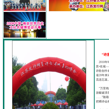
“诗
2010
意•名城—
诗歌创作
省20年
流连忘返
“万里艳
游艇破浪
……”随
把晒诗会