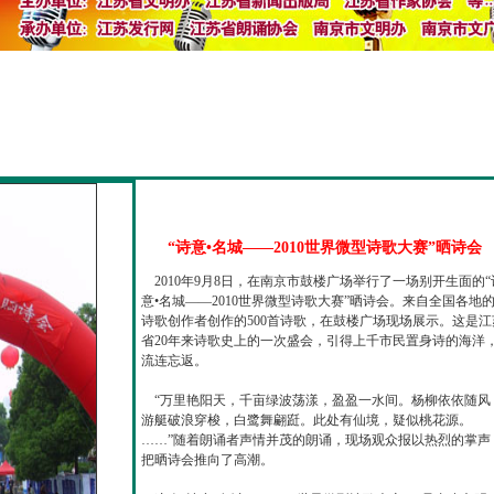
“诗意•名城——2010世界微型诗歌大赛”晒诗会
2010年9月8日，在南京市鼓楼广场举行了一场别开生面的“
意•名城——2010世界微型诗歌大赛”晒诗会。来自全国各地
诗歌创作者创作的500首诗歌，在鼓楼广场现场展示。这是江
省20年来诗歌史上的一次盛会，引得上千市民置身诗的海洋
流连忘返。
“万里艳阳天，千亩绿波荡漾，盈盈一水间。杨柳依依随风
游艇破浪穿梭，白鹭舞翩跹。此处有仙境，疑似桃花源。
……”随着朗诵者声情并茂的朗诵，现场观众报以热烈的掌声
把晒诗会推向了高潮。