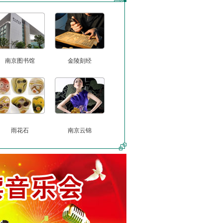
南京图书馆
金陵刻经
雨花石
南京云锦