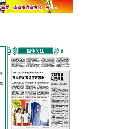
诗
的
苏
，
，
，