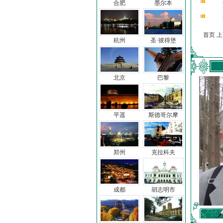
合肥
墨尔本
首页 
杭州
圣·彼得堡
北京
巴黎
平遥
斯德哥尔摩
郑州
克拉科夫
成都
胡志明市
车前子
冯