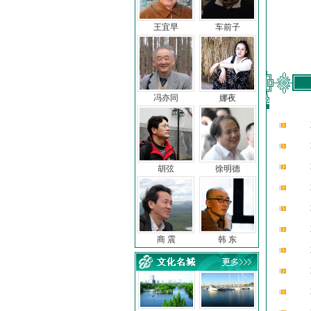
王宜早
车前子
冯亦同
娜夜
胡弦
徐明德
商 震
韩 东