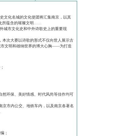
历史文化名城的文化使团将汇集南京，以其
化所蕴含的璀璨文明……
中外城市文化史和中外诗歌史上的重要现
赛】，本次大赛以诗歌的形式不仅向世人展示古
城市文明和雄纳世界的博大心胸——为打造
诗；
自然环保、美好情感、时代风尚等佳作均可
南京市内公交、地铁车内，以及南京各著名
…
主编；