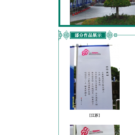
【
江苏
】