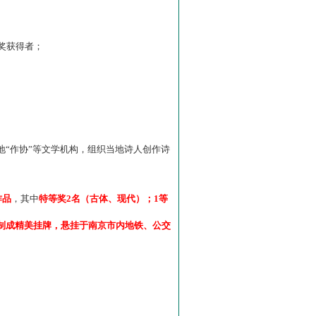
”奖获得者；
“作协”等文学机构，组织当地诗人创作诗
作品
，其中
特等奖2名（古体、现代）；1等
制成精美挂牌，悬挂于南京市内地铁、公交