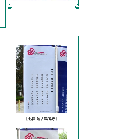
【
七律·题古鸡鸣寺
】