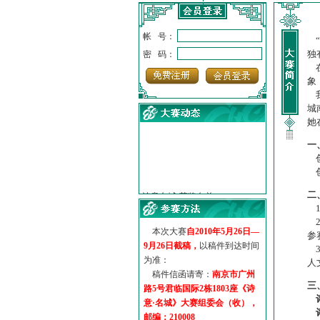
帐 号：
“
独
密 码：
在
象
我
城
她
一
创
创
·
诗意名城·获奖名单
·
【诗意·名城】地铁展示作...
二
·
诗意名城·地铁时间
1
·
地铁完美呈现【诗意·名城...
2
本次大赛
自2010年5月26日—
·
参赛作品多达5000多首
参
9月26日截稿，
以稿件到达时间
·
“诗意·名城”晒诗会
3
为准：
人
·
特别通知--致广大诗词爱好...
稿件信函请寄：
南京市广州
三
路5号君临国际2栋1803座《诗
意·名城》大赛组委会（收），
邮编：210008