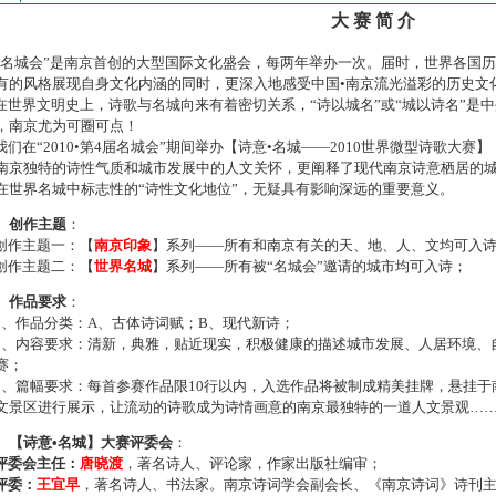
大 赛 简 介
名城会”是南京首创的大型国际文化盛会，每两年举办一次。届时，世界各国
有的风格展现自身文化内涵的同时，更深入地感受中国•南京流光溢彩的历史文
世界文明史上，诗歌与名城向来有着密切关系，“诗以城名”或“城以诗名”是
，南京尤为可圈可点！
们在“2010•第4届名城会”期间举办【诗意•名城——2010世界微型诗歌大
南京独特的诗性气质和城市发展中的人文关怀，更阐释了现代南京诗意栖居的
在世界名城中标志性的“诗性文化地位”，无疑具有影响深远的重要意义。
、创作主题
：
作主题一：【
南京印象
】系列——所有和南京有关的天、地、人、文均可入
作主题二：【
世界名城
】系列——所有被“名城会”邀请的城市均可入诗；
、作品要求
：
、作品分类：A、古体诗词赋；B、现代新诗；
、内容要求：清新，典雅，贴近现实，积极健康的描述城市发展、人居环境、
赛；
、篇幅要求：每首参赛作品限10行以内，入选作品将被制成精美挂牌，悬挂于
文景区进行展示，让流动的诗歌成为诗情画意的南京最独特的一道人文景观…
、【诗意•名城】大赛评委会
：
评委会主任：
唐晓渡
，著名诗人、评论家，作家出版社编审；
评委：
王宜早
，著名诗人、书法家。南京诗词学会副会长、《南京诗词》诗刊