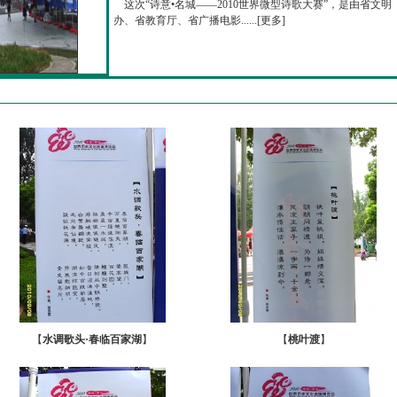
这次“诗意•名城——2010世界微型诗歌大赛”，是由省文明
办、省教育厅、省广播电影......[
更多
]
【
水调歌头·春临百家湖
】
【
桃叶渡
】