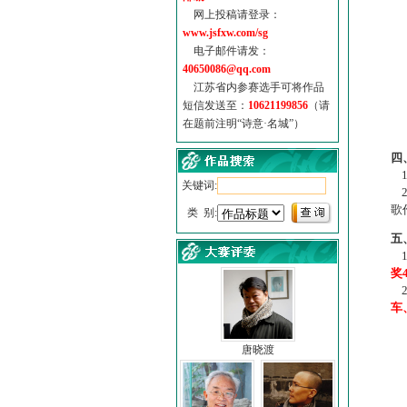
网上投稿请登录：
www.jsfxw.com/sg
电子邮件请发：
40650086@qq.com
江苏省内参赛选手可将作品
短信发送至：
10621199856
（请
在题前注明“诗意·名城”）
（
四
1
关键词:
2
歌
类 别:
五
1
奖
2
车
唐晓渡