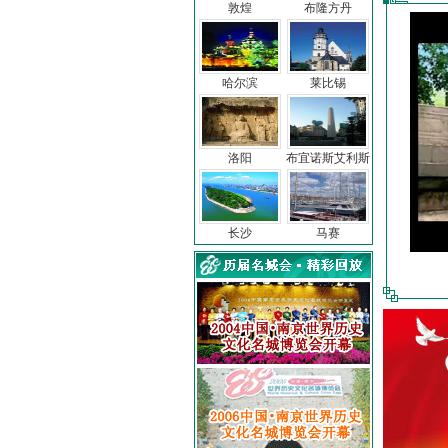
敦煌
布隆方丹
哈尔滨
莱比锡
洛阳
布宜诺斯艾利斯
长沙
马赛