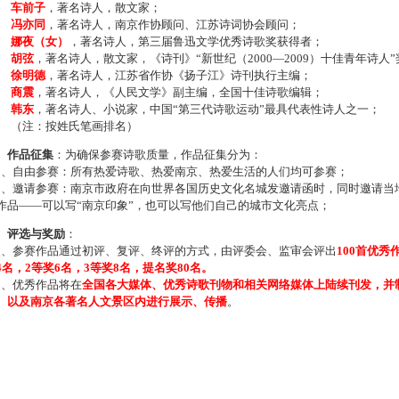
车前子
，著名诗人，散文家；
冯亦同
，著名诗人，南京作协顾问、江苏诗词协会顾问；
娜夜（女）
，著名诗人，第三届鲁迅文学优秀诗歌奖获得者；
胡弦
，著名诗人，散文家，《诗刊》“新世纪（2000—2009）十佳青年诗人
徐明德
，著名诗人，江苏省作协《扬子江》诗刊执行主编；
商震
，著名诗人，《人民文学》副主编，全国十佳诗歌编辑；
韩东
，著名诗人、小说家，中国“第三代诗歌运动”最具代表性诗人之一；
注：按姓氏笔画排名）
、作品征集
：为确保参赛诗歌质量，作品征集分为：
、自由参赛：所有热爱诗歌、热爱南京、热爱生活的人们均可参赛；
、邀请参赛：南京市政府在向世界各国历史文化名城发邀请函时，同时邀请当地
作品——可以写“南京印象”，也可以写他们自己的城市文化亮点；
、评选与奖励
：
、参赛作品通过初评、复评、终评的方式，由评委会、监审会评出
100首优秀
4名，2等奖6名，3等奖8名，提名奖80名。
、优秀作品将在
全国各大媒体、优秀诗歌刊物和相关网络媒体上陆续刊发，并
、以及南京各著名人文景区内进行展示、传播
。