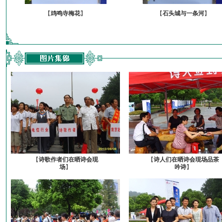
【
鸡鸣寺梅花
】
【
石头城与一条河
】
【
诗歌作者们在晒诗会现
【
诗人们在晒诗会现场品茶
场
】
吟诗
】