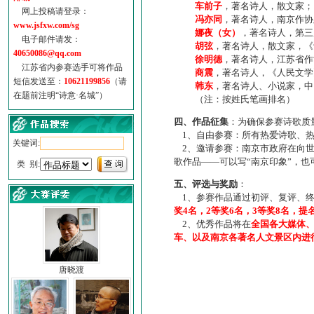
车前子
，著名诗人，散文家；
网上投稿请登录：
冯亦同
，著名诗人，南京作协
www.jsfxw.com/sg
娜夜（女）
，著名诗人，第三
电子邮件请发：
胡弦
，著名诗人，散文家，《诗
40650086@qq.com
徐明德
，著名诗人，江苏省作
江苏省内参赛选手可将作品
商震
，著名诗人，《人民文学
短信发送至：
10621199856
（请
韩东
，著名诗人、小说家，中
在题前注明“诗意·名城”）
（注：按姓氏笔画排名）
四、作品征集
：为确保参赛诗歌质
1、自由参赛：所有热爱诗歌、热
关键词:
2、邀请参赛：南京市政府在向世
歌作品——可以写“南京印象”，
类 别:
五、评选与奖励
：
1、参赛作品通过初评、复评、终
奖4名，2等奖6名，3等奖8名，提
2、优秀作品将在
全国各大媒体
车、以及南京各著名人文景区内进
唐晓渡