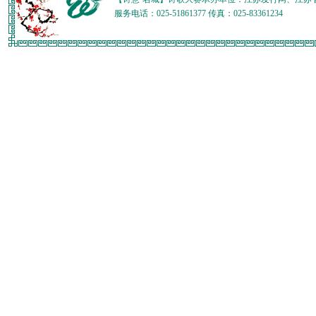
服务电话：025-51861377 传真：025-83361234