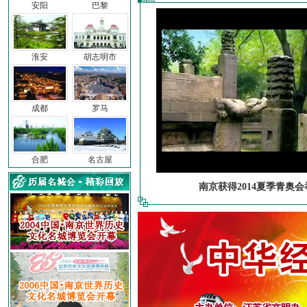
安阳
巴黎
淮安
胡志明市
成都
罗马
合肥
名古屋
南京获得2014夏季青奥