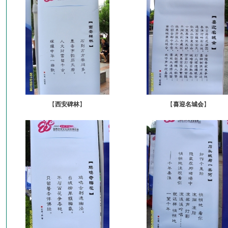
【
西安碑林
】
【
喜迎名城会
】