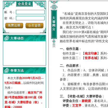
帐 号：
“名城会”是南京首创的大型国际
独有的风格展现自身文化内涵的同
密 码：
在世界文明史上，诗歌与名城向来
象，南京尤为可圈可点！
我们在“2010•第4届名城会”
城南京独特的诗性气质和城市发展
她在世界名城中标志性的“诗性文
一、创作主题
：
创作主题一：【
南京印象
】系列
创作主题二：【
世界名城
】系列
·
诗意名城·获奖名单
二、作品要求
：
·
【诗意·名城】地铁展示作...
1、作品分类：A、古体诗词赋；
·
诗意名城·地铁时间
2、内容要求：清新，典雅，贴近
·
地铁完美呈现【诗意·名城...
本次大赛
自2010年5月26日—
参赛；
·
参赛作品多达5000多首
9月26日截稿，
以稿件到达时间
3、篇幅要求：每首参赛作品限1
·
“诗意·名城”晒诗会
为准：
人文景区进行展示，让流动的诗歌
·
特别通知--致广大诗词爱好...
稿件信函请寄：
南京市广州
三、【诗意•名城】大赛评委会
：
路5号君临国际2栋1803座《诗
评委会主任：
唐晓渡
，著名诗人
意·名城》大赛组委会（收），
评委：
王宜早
，著名诗人、书法
邮编：210008