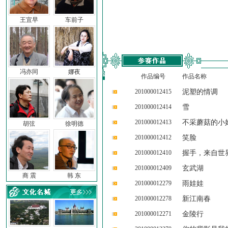
王宜早
车前子
冯亦同
娜夜
作品编号
作品名称
201000012415
泥塑的情调
201000012414
雪
201000012413
不采蘑菇的小
胡弦
徐明德
201000012412
笑脸
201000012410
握手，来自世
201000012409
玄武湖
商 震
韩 东
201000012279
雨娃娃
201000012278
新江南春
201000012271
金陵行