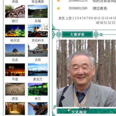
201000012270
你的背影是我
承德
布达佩斯
201000012269
绕过夜色
首页 上页
1
2
3
4
5
6
7
8
9
10
11
12
13
14
15
丽江
京都
49
50
51
52
53
哈尔滨
克拉科夫
北京
大田
平遥
奥克兰
西安
米兰
车前子
冯亦同