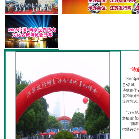
“诗
2010
意•名城—
诗歌创作
省20年
流连忘返
“万里艳
游艇破浪
……”随
把晒诗会