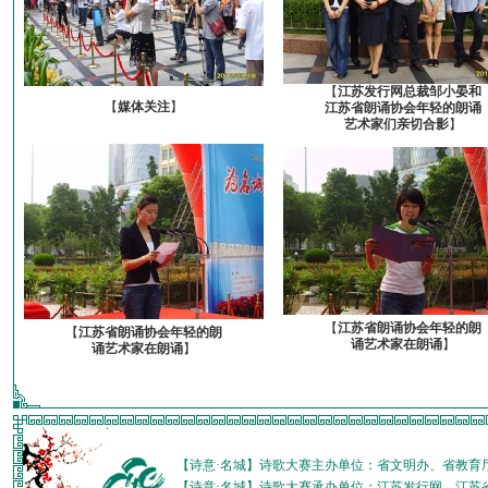
【
江苏发行网总裁邹小晏和
【
媒体关注
】
江苏省朗诵协会年轻的朗诵
艺术家们亲切合影
】
【
江苏省朗诵协会年轻的朗
【
江苏省朗诵协会年轻的朗
诵艺术家在朗诵
】
诵艺术家在朗诵
】
【诗意·名城】诗歌大赛主办单位：省文明办、省教育
【诗意·名城】诗歌大赛承办单位：江苏发行网、江苏