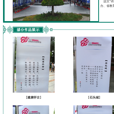
这次“诗
办、省教育厅
【
建康怀古
】
【
石头城
】