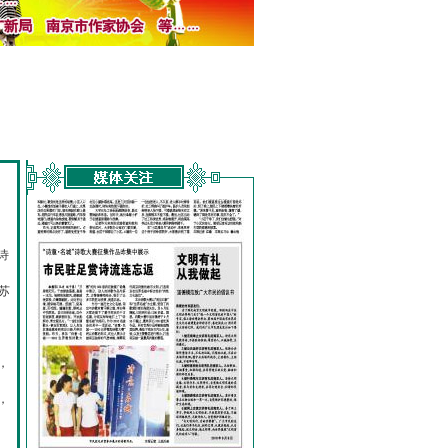
诗
的
苏
，
，
，