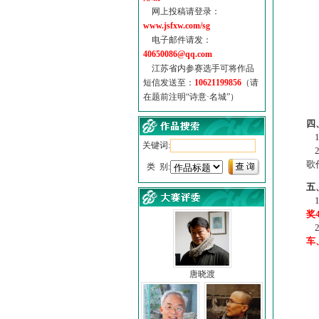
网上投稿请登录：
www.jsfxw.com/sg
电子邮件请发：
40650086@qq.com
江苏省内参赛选手可将作品
短信发送至：
10621199856
（请
在题前注明“诗意·名城”）
（
四
1
关键词:
2
歌
类 别:
五
1
奖
2
车
唐晓渡