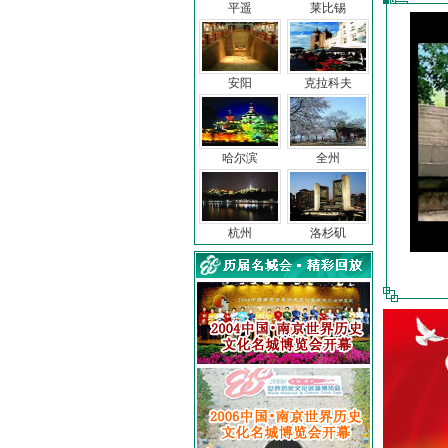
平遥
莱比锡
安阳
克拉科夫
哈尔滨
全州
杭州
洛杉矶