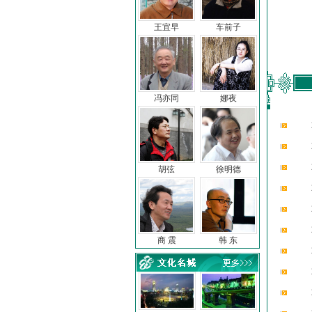
王宜早
车前子
冯亦同
娜夜
胡弦
徐明德
商 震
韩 东