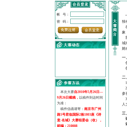
帐 号：
“
独
密 码：
在
象
我
城
她
一
创
创
·
诗意名城·获奖名单
·
【诗意·名城】地铁展示作...
二
·
诗意名城·地铁时间
1
·
地铁完美呈现【诗意·名城...
2
本次大赛
自2010年5月26日—
·
参赛作品多达5000多首
参
9月26日截稿，
以稿件到达时间
3
·
“诗意·名城”晒诗会
为准：
人
·
特别通知--致广大诗词爱好...
稿件信函请寄：
南京市广州
三
路5号君临国际2栋1803座《诗
意·名城》大赛组委会（收），
邮编：210008