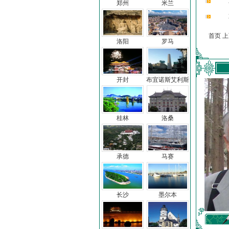
郑州
米兰
首页 
洛阳
罗马
开封
布宜诺斯艾利斯
桂林
洛桑
承德
马赛
长沙
墨尔本
车前子
冯