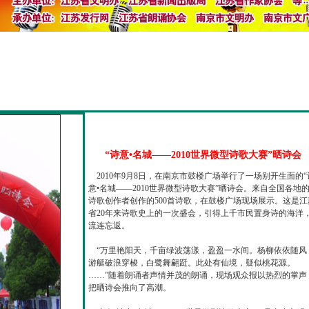
“诗意•名城——2010世界微型诗歌大赛”晒诗会
2010年9月8日，在南京市鼓楼广场举行了一场别开生面的“
意•名城——2010世界微型诗歌大赛”晒诗会。来自全国各地
诗歌创作者创作的500首诗歌，在鼓楼广场现场展示。这是江
省20年来诗歌史上的一次盛会，引得上千市民置身诗的海洋
流连忘返。
“万里艳阳天，千亩绿波荡漾，盈盈一水间。杨柳依依随风
游艇破浪穿梭，白鹭舞翩跹。此处有仙境，疑似桃花源。
……”随着朗诵者声情并茂的朗诵，现场观众报以热烈的掌声
把晒诗会推向了高潮。