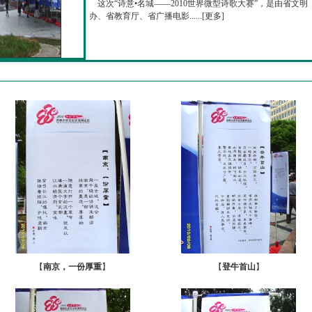
这次“诗意•名城——2010世界微型诗歌大赛”，是由省文明
办、省教育厅、省广播电影......[
更多
]
【
南京，一份厚重
】
【
登牛首山
】