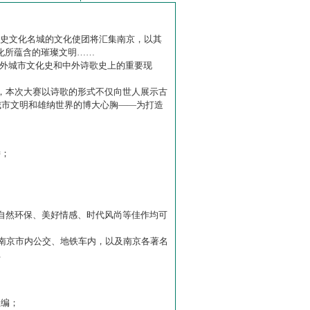
历史文化名城的文化使团将汇集南京，以其
化所蕴含的璀璨文明……
中外城市文化史和中外诗歌史上的重要现
赛】，本次大赛以诗歌的形式不仅向世人展示古
城市文明和雄纳世界的博大心胸——为打造
诗；
自然环保、美好情感、时代风尚等佳作均可
南京市内公交、地铁车内，以及南京各著名
…
主编；