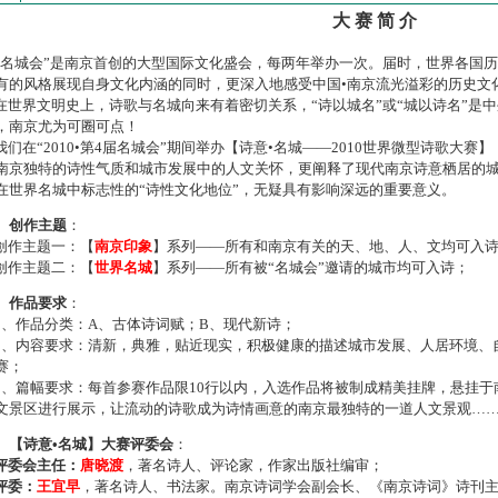
大 赛 简 介
名城会”是南京首创的大型国际文化盛会，每两年举办一次。届时，世界各国
有的风格展现自身文化内涵的同时，更深入地感受中国•南京流光溢彩的历史文
世界文明史上，诗歌与名城向来有着密切关系，“诗以城名”或“城以诗名”是
，南京尤为可圈可点！
们在“2010•第4届名城会”期间举办【诗意•名城——2010世界微型诗歌大
南京独特的诗性气质和城市发展中的人文关怀，更阐释了现代南京诗意栖居的
在世界名城中标志性的“诗性文化地位”，无疑具有影响深远的重要意义。
、创作主题
：
作主题一：【
南京印象
】系列——所有和南京有关的天、地、人、文均可入
作主题二：【
世界名城
】系列——所有被“名城会”邀请的城市均可入诗；
、作品要求
：
、作品分类：A、古体诗词赋；B、现代新诗；
、内容要求：清新，典雅，贴近现实，积极健康的描述城市发展、人居环境、
赛；
、篇幅要求：每首参赛作品限10行以内，入选作品将被制成精美挂牌，悬挂于
文景区进行展示，让流动的诗歌成为诗情画意的南京最独特的一道人文景观…
、【诗意•名城】大赛评委会
：
评委会主任：
唐晓渡
，著名诗人、评论家，作家出版社编审；
评委：
王宜早
，著名诗人、书法家。南京诗词学会副会长、《南京诗词》诗刊