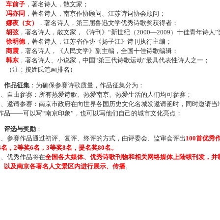
车前子
，著名诗人，散文家；
冯亦同
，著名诗人，南京作协顾问、江苏诗词协会顾问；
娜夜（女）
，著名诗人，第三届鲁迅文学优秀诗歌奖获得者；
胡弦
，著名诗人，散文家，《诗刊》“新世纪（2000—2009）十佳青年诗人
徐明德
，著名诗人，江苏省作协《扬子江》诗刊执行主编；
商震
，著名诗人，《人民文学》副主编，全国十佳诗歌编辑；
韩东
，著名诗人、小说家，中国“第三代诗歌运动”最具代表性诗人之一；
注：按姓氏笔画排名）
、作品征集
：为确保参赛诗歌质量，作品征集分为：
、自由参赛：所有热爱诗歌、热爱南京、热爱生活的人们均可参赛；
、邀请参赛：南京市政府在向世界各国历史文化名城发邀请函时，同时邀请当地
作品——可以写“南京印象”，也可以写他们自己的城市文化亮点；
、评选与奖励
：
、参赛作品通过初评、复评、终评的方式，由评委会、监审会评出
100首优秀
4名，2等奖6名，3等奖8名，提名奖80名。
、优秀作品将在
全国各大媒体、优秀诗歌刊物和相关网络媒体上陆续刊发，并
、以及南京各著名人文景区内进行展示、传播
。