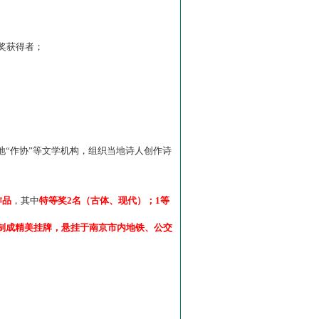
”奖获得者；
“作协”等文学机构，组织当地诗人创作诗
作品
，其中
特等奖2名（古体、现代）；1等
制成精美挂牌，悬挂于南京市内地铁、公交