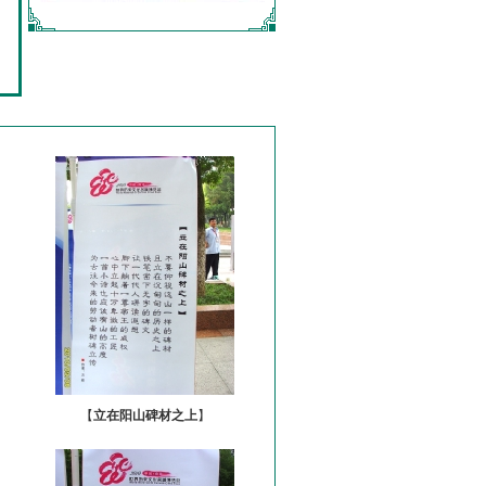
【
立在阳山碑材之上
】