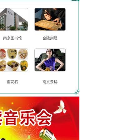
南京图书馆
金陵刻经
雨花石
南京云锦