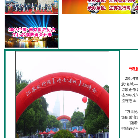
“诗
2010
意•名城—
诗歌创作
省20年
流连忘返
“万里艳
游艇破浪
……”随
把晒诗会