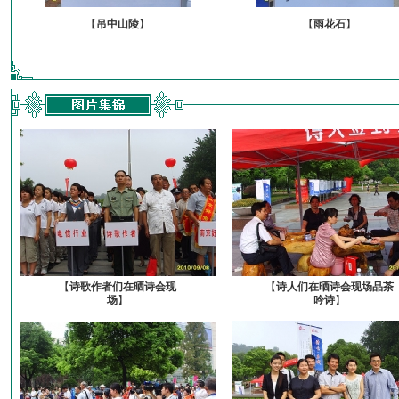
【
吊中山陵
】
【
雨花石
】
【
诗歌作者们在晒诗会现
【
诗人们在晒诗会现场品茶
场
】
吟诗
】