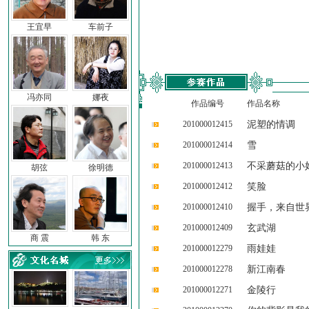
王宜早
车前子
冯亦同
娜夜
作品编号
作品名称
201000012415
泥塑的情调
201000012414
雪
201000012413
不采蘑菇的小
胡弦
徐明德
201000012412
笑脸
201000012410
握手，来自世
201000012409
玄武湖
商 震
韩 东
201000012279
雨娃娃
201000012278
新江南春
201000012271
金陵行