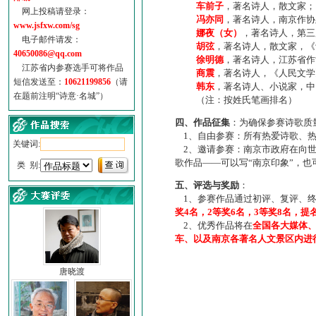
车前子
，著名诗人，散文家；
网上投稿请登录：
冯亦同
，著名诗人，南京作协
www.jsfxw.com/sg
娜夜（女）
，著名诗人，第三
电子邮件请发：
胡弦
，著名诗人，散文家，《诗
40650086@qq.com
徐明德
，著名诗人，江苏省作
江苏省内参赛选手可将作品
商震
，著名诗人，《人民文学
短信发送至：
10621199856
（请
韩东
，著名诗人、小说家，中
在题前注明“诗意·名城”）
（注：按姓氏笔画排名）
四、作品征集
：为确保参赛诗歌质
1、自由参赛：所有热爱诗歌、热
关键词:
2、邀请参赛：南京市政府在向世
歌作品——可以写“南京印象”，
类 别:
五、评选与奖励
：
1、参赛作品通过初评、复评、终
奖4名，2等奖6名，3等奖8名，提
2、优秀作品将在
全国各大媒体
车、以及南京各著名人文景区内进
唐晓渡