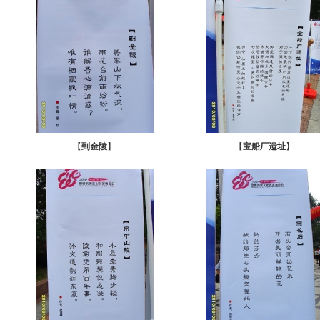
【
到金陵
】
【
宝船厂遗址
】