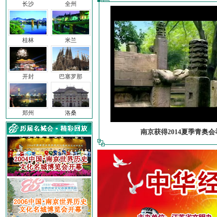
长沙
全州
桂林
米兰
开封
巴塞罗那
郑州
洛桑
南京获得2014夏季青奥