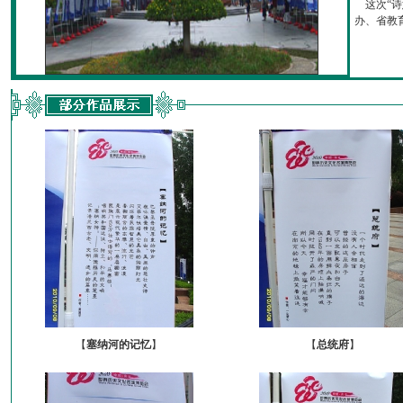
这次“诗
办、省教育厅
【
塞纳河的记忆
】
【
总统府
】