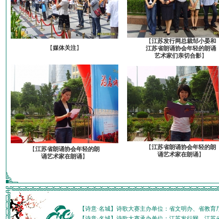
【
江苏发行网总裁邹小晏和
【
媒体关注
】
江苏省朗诵协会年轻的朗诵
艺术家们亲切合影
】
【
江苏省朗诵协会年轻的朗
【
江苏省朗诵协会年轻的朗
诵艺术家在朗诵
】
诵艺术家在朗诵
】
【诗意·名城】诗歌大赛主办单位：省文明办、省教育
【诗意·名城】诗歌大赛承办单位：江苏发行网、江苏