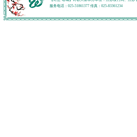
服务电话：025-51861377 传真：025-83361234