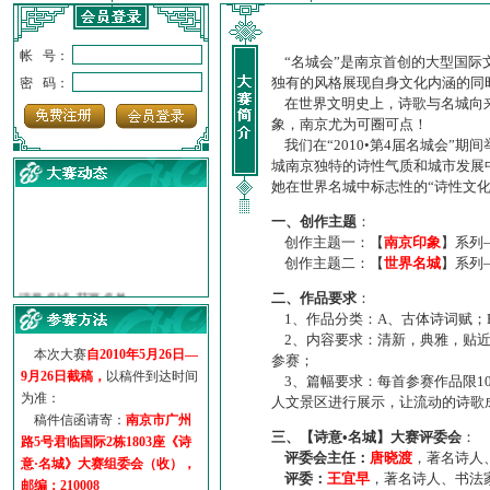
帐 号：
“名城会”是南京首创的大型国际
独有的风格展现自身文化内涵的同
密 码：
在世界文明史上，诗歌与名城向来
象，南京尤为可圈可点！
我们在“2010•第4届名城会”
城南京独特的诗性气质和城市发展
她在世界名城中标志性的“诗性文
一、创作主题
：
创作主题一：【
南京印象
】系列
创作主题二：【
世界名城
】系列
·
诗意名城·获奖名单
二、作品要求
：
·
【诗意·名城】地铁展示作...
1、作品分类：A、古体诗词赋；
·
诗意名城·地铁时间
2、内容要求：清新，典雅，贴近
·
地铁完美呈现【诗意·名城...
本次大赛
自2010年5月26日—
参赛；
·
参赛作品多达5000多首
9月26日截稿，
以稿件到达时间
3、篇幅要求：每首参赛作品限1
·
“诗意·名城”晒诗会
为准：
人文景区进行展示，让流动的诗歌
·
特别通知--致广大诗词爱好...
稿件信函请寄：
南京市广州
三、【诗意•名城】大赛评委会
：
路5号君临国际2栋1803座《诗
评委会主任：
唐晓渡
，著名诗人
意·名城》大赛组委会（收），
评委：
王宜早
，著名诗人、书法
邮编：210008