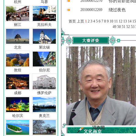
201000012270
你的背影是我
杭州
马赛
201000012269
绕过夜色
首页 上页
1
2
3
4
5
6
7
8
9
10
11
12
13
14
15
丽江
克拉科夫
49
50
51
52
53
北京
莱比锡
敦煌
伯尔尼
成都
佛罗伦萨
哈尔滨
奥克兰
车前子
冯亦同