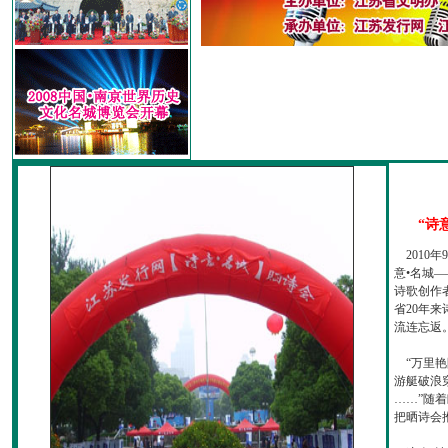
“诗
2010
意•名城—
诗歌创作
省20年
流连忘返
“万里艳
游艇破浪
……”随
把晒诗会