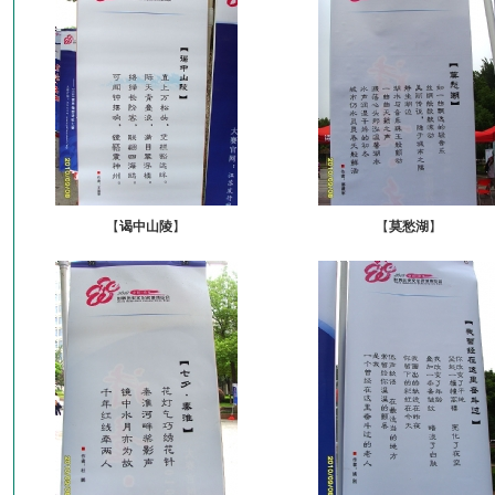
【
谒中山陵
】
【
莫愁湖
】