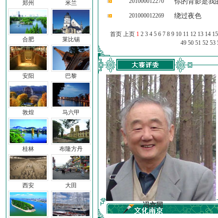
201000012270
你的背影是我
郑州
米兰
201000012269
绕过夜色
首页 上页
1
2
3
4
5
6
7
8
9
10
11
12
13
14
15
合肥
莱比锡
49
50
51
52
53
安阳
巴黎
敦煌
马六甲
桂林
布隆方丹
西安
大田
前子
冯亦同