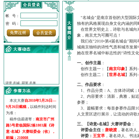
帐 号：
“名城会”是南京首创的大型国际
独有的风格展现自身文化内涵的同
密 码：
在世界文明史上，诗歌与名城向来
象，南京尤为可圈可点！
我们在“2010•第4届名城会”
城南京独特的诗性气质和城市发展
她在世界名城中标志性的“诗性文
一、创作主题
：
创作主题一：【
南京印象
】系列
创作主题二：【
世界名城
】系列
·
诗意名城·获奖名单
·
【诗意·名城】地铁展示作...
二、作品要求
：
·
诗意名城·地铁时间
1、作品分类：A、古体诗词赋；
·
地铁完美呈现【诗意·名城...
2、内容要求：清新，典雅，贴近
本次大赛
自2010年5月26日—
·
参赛作品多达5000多首
参赛；
9月26日截稿，
以稿件到达时间
·
“诗意·名城”晒诗会
3、篇幅要求：每首参赛作品限1
为准：
·
特别通知--致广大诗词爱好...
人文景区进行展示，让流动的诗歌
稿件信函请寄：
南京市广州
三、【诗意•名城】大赛评委会
：
路5号君临国际2栋1803座《诗
评委会主任：
唐晓渡
，著名诗人
意·名城》大赛组委会（收），
评委：
王宜早
，著名诗人、书法
邮编：210008