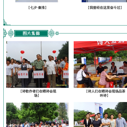
【
七夕·秦淮
】
【
我曾经在这里奋斗过
】
【
诗歌作者们在晒诗会现
【
诗人们在晒诗会现场品茶
场
】
吟诗
】