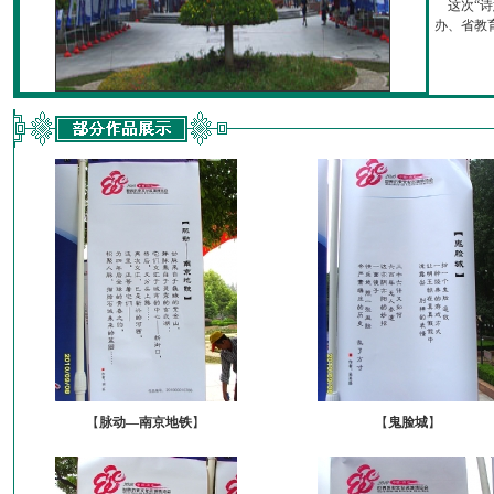
这次“诗
办、省教育厅
【
脉动—南京地铁
】
【
鬼脸城
】