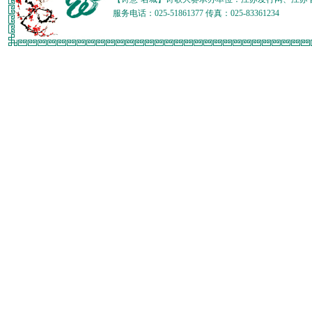
服务电话：025-51861377 传真：025-83361234