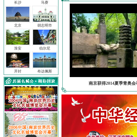
长沙
马赛
北京
胡志明市
淮安
伯尔尼
开封
布达佩斯
南京获得2014夏季青奥