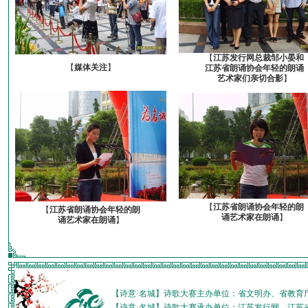
【
江苏发行网总裁邹小晏和
【
媒体关注
】
江苏省朗诵协会年轻的朗诵
艺术家们亲切合影
】
【
江苏省朗诵协会年轻的朗
【
江苏省朗诵协会年轻的朗
诵艺术家在朗诵
】
诵艺术家在朗诵
】
【诗意·名城】诗歌大赛主办单位：省文明办、省教育
【诗意·名城】诗歌大赛承办单位：江苏发行网、江苏