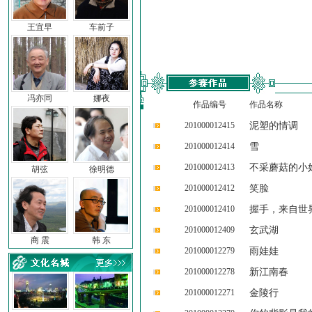
王宜早
车前子
冯亦同
娜夜
作品编号
作品名称
201000012415
泥塑的情调
201000012414
雪
201000012413
不采蘑菇的小
胡弦
徐明德
201000012412
笑脸
201000012410
握手，来自世
201000012409
玄武湖
商 震
韩 东
201000012279
雨娃娃
201000012278
新江南春
201000012271
金陵行