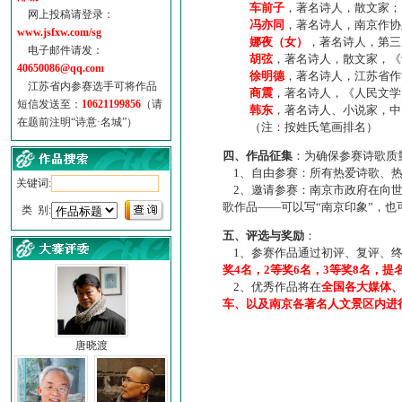
车前子
，著名诗人，散文家；
网上投稿请登录：
冯亦同
，著名诗人，南京作协
www.jsfxw.com/sg
娜夜（女）
，著名诗人，第三
电子邮件请发：
胡弦
，著名诗人，散文家，《诗
40650086@qq.com
徐明德
，著名诗人，江苏省作
江苏省内参赛选手可将作品
商震
，著名诗人，《人民文学
短信发送至：
10621199856
（请
韩东
，著名诗人、小说家，中
在题前注明“诗意·名城”）
（注：按姓氏笔画排名）
四、作品征集
：为确保参赛诗歌质
1、自由参赛：所有热爱诗歌、热
关键词:
2、邀请参赛：南京市政府在向世
歌作品——可以写“南京印象”，
类 别:
五、评选与奖励
：
1、参赛作品通过初评、复评、终
奖4名，2等奖6名，3等奖8名，提
2、优秀作品将在
全国各大媒体
车、以及南京各著名人文景区内进
唐晓渡