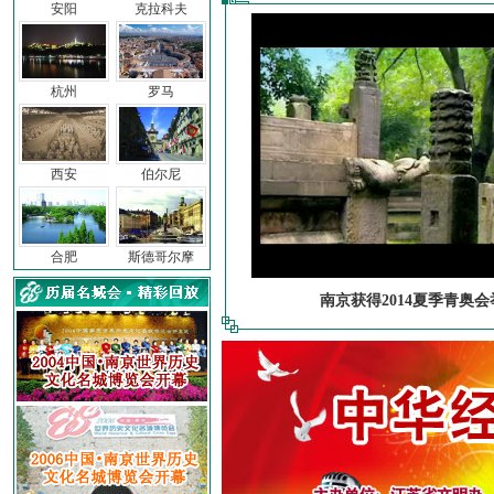
安阳
克拉科夫
杭州
罗马
西安
伯尔尼
合肥
斯德哥尔摩
南京获得2014夏季青奥