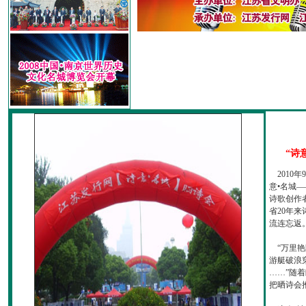
“诗
2010
意•名城—
诗歌创作
省20年
流连忘返
“万里艳
游艇破浪
……”随
把晒诗会