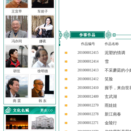
王宜早
车前子
冯亦同
娜夜
作品编号
作品名称
201000012415
泥塑的情调
201000012414
雪
201000012413
不采蘑菇的小
胡弦
徐明德
201000012412
笑脸
201000012410
握手，来自世
201000012409
玄武湖
商 震
韩 东
201000012279
雨娃娃
201000012278
新江南春
201000012271
金陵行