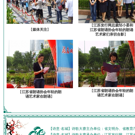
【
江苏发行网总裁邹小晏和
【
媒体关注
】
江苏省朗诵协会年轻的朗诵
艺术家们亲切合影
】
【
江苏省朗诵协会年轻的朗
【
江苏省朗诵协会年轻的朗
诵艺术家在朗诵
】
诵艺术家在朗诵
】
【诗意·名城】诗歌大赛主办单位：省文明办、省教育
【诗意·名城】诗歌大赛承办单位：江苏发行网、江苏