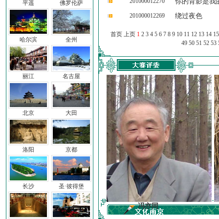
201000012270
你的背影是我
平遥
佛罗伦萨
201000012269
绕过夜色
首页 上页
1
2
3
4
5
6
7
8
9
10
11
12
13
14
15
哈尔滨
全州
49
50
51
52
53
丽江
名古屋
北京
大田
洛阳
京都
长沙
圣·彼得堡
前子
冯亦同