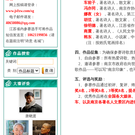
车前子
，著名诗人，散文家；
网上投稿请登录：
冯亦同
，著名诗人，南京作协
www.jsfxw.com/sg
娜夜（女）
，著名诗人，第三
电子邮件请发：
胡弦
，著名诗人，散文家，《诗
40650086@qq.com
徐明德
，著名诗人，江苏省作
江苏省内参赛选手可将作品
商震
，著名诗人，《人民文学
短信发送至：
10621199856
（请
韩东
，著名诗人、小说家，中
在题前注明“诗意·名城”）
（注：按姓氏笔画排名）
四、作品征集
：为确保参赛诗歌质
1、自由参赛：所有热爱诗歌、热
关键词:
2、邀请参赛：南京市政府在向世
歌作品——可以写“南京印象”，
类 别:
五、评选与奖励
：
1、参赛作品通过初评、复评、终
奖4名，2等奖6名，3等奖8名，提
2、优秀作品将在
全国各大媒体
车、以及南京各著名人文景区内进
唐晓渡