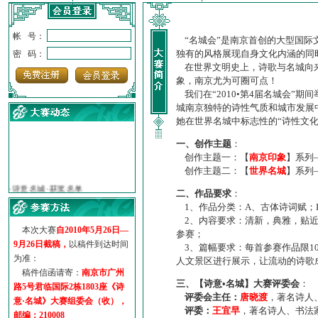
帐 号：
“名城会”是南京首创的大型国际
独有的风格展现自身文化内涵的同
密 码：
在世界文明史上，诗歌与名城向来
象，南京尤为可圈可点！
我们在“2010•第4届名城会”
城南京独特的诗性气质和城市发展
她在世界名城中标志性的“诗性文
一、创作主题
：
创作主题一：【
南京印象
】系列
创作主题二：【
世界名城
】系列
·
诗意名城·获奖名单
·
【诗意·名城】地铁展示作...
二、作品要求
：
·
诗意名城·地铁时间
1、作品分类：A、古体诗词赋；
·
地铁完美呈现【诗意·名城...
2、内容要求：清新，典雅，贴近
本次大赛
自2010年5月26日—
·
参赛作品多达5000多首
参赛；
9月26日截稿，
以稿件到达时间
·
“诗意·名城”晒诗会
3、篇幅要求：每首参赛作品限1
为准：
人文景区进行展示，让流动的诗歌
·
特别通知--致广大诗词爱好...
稿件信函请寄：
南京市广州
三、【诗意•名城】大赛评委会
：
路5号君临国际2栋1803座《诗
评委会主任：
唐晓渡
，著名诗人
意·名城》大赛组委会（收），
评委：
王宜早
，著名诗人、书法
邮编：210008