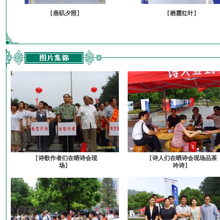
【
燕矶夕照
】
【
栖霞红叶
】
【
诗歌作者们在晒诗会现
【
诗人们在晒诗会现场品茶
场
】
吟诗
】