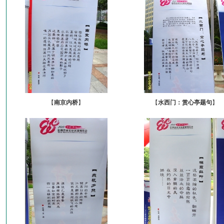
【
南京内桥
】
【
水西门：赏心亭题句
】