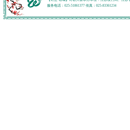
服务电话：025-51861377 传真：025-83361234