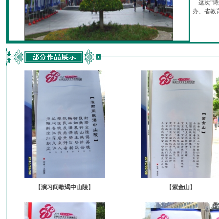
这次“诗
办、省教育厅
【
演习间歇谒中山陵
】
【
紫金山
】