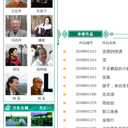
王宜早
车前子
冯亦同
娜夜
作品编号
作品名称
201000012415
泥塑的情调
201000012414
雪
201000012413
不采蘑菇的小
胡弦
徐明德
201000012412
笑脸
201000012410
握手，来自世
201000012409
玄武湖
商 震
韩 东
201000012279
雨娃娃
201000012278
新江南春
201000012271
金陵行