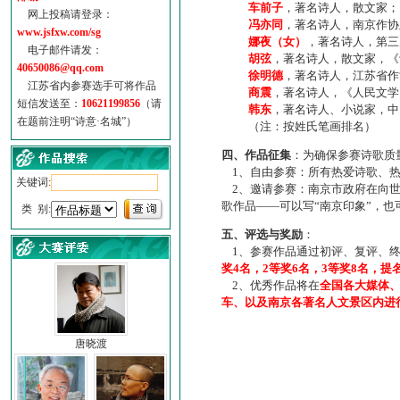
车前子
，著名诗人，散文家；
网上投稿请登录：
冯亦同
，著名诗人，南京作协
www.jsfxw.com/sg
娜夜（女）
，著名诗人，第三
电子邮件请发：
胡弦
，著名诗人，散文家，《诗
40650086@qq.com
徐明德
，著名诗人，江苏省作
江苏省内参赛选手可将作品
商震
，著名诗人，《人民文学
短信发送至：
10621199856
（请
韩东
，著名诗人、小说家，中
在题前注明“诗意·名城”）
（注：按姓氏笔画排名）
四、作品征集
：为确保参赛诗歌质
1、自由参赛：所有热爱诗歌、热
关键词:
2、邀请参赛：南京市政府在向世
歌作品——可以写“南京印象”，
类 别:
五、评选与奖励
：
1、参赛作品通过初评、复评、终
奖4名，2等奖6名，3等奖8名，提
2、优秀作品将在
全国各大媒体
车、以及南京各著名人文景区内进
唐晓渡