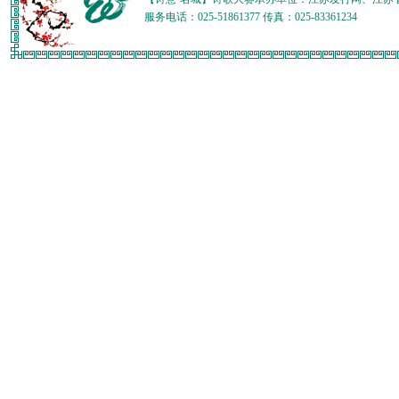
服务电话：025-51861377 传真：025-83361234