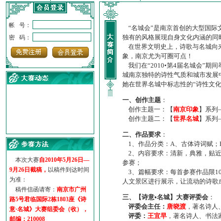
帐 号：
“名城会”是南京首创的大型国际
独有的风格展现自身文化内涵的同
密 码：
在世界文明史上，诗歌与名城向来
象，南京尤为可圈可点！
我们在“2010•第4届名城会”
城南京独特的诗性气质和城市发展
她在世界名城中标志性的“诗性文
一、创作主题
：
创作主题一：【
南京印象
】系列
创作主题二：【
世界名城
】系列
·
诗意名城·获奖名单
二、作品要求
：
·
【诗意·名城】地铁展示作...
1、作品分类：A、古体诗词赋；
·
诗意名城·地铁时间
2、内容要求：清新，典雅，贴近
·
地铁完美呈现【诗意·名城...
本次大赛
自2010年5月26日—
参赛；
·
参赛作品多达5000多首
9月26日截稿，
以稿件到达时间
3、篇幅要求：每首参赛作品限1
·
“诗意·名城”晒诗会
为准：
人文景区进行展示，让流动的诗歌
·
特别通知--致广大诗词爱好...
稿件信函请寄：
南京市广州
三、【诗意•名城】大赛评委会
：
路5号君临国际2栋1803座《诗
评委会主任：
唐晓渡
，著名诗人
意·名城》大赛组委会（收），
评委：
王宜早
，著名诗人、书法
邮编：210008