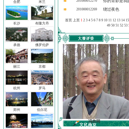
201000012270
你的背影是我
合肥
米兰
201000012269
绕过夜色
首页 上页
1
2
3
4
5
6
7
8
9
10
11
12
13
14
15
长沙
布隆方丹
49
50
51
52
53
承德
佛罗伦萨
丽江
京都
杭州
罗马
郑州
伯尔尼
车前子
冯亦同