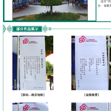
这次“诗
办、省教育厅
【
脉动—南京地铁
】
【
金陵春景
】