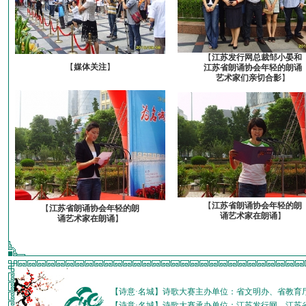
【
江苏发行网总裁邹小晏和
【
媒体关注
】
江苏省朗诵协会年轻的朗诵
艺术家们亲切合影
】
【
江苏省朗诵协会年轻的朗
【
江苏省朗诵协会年轻的朗
诵艺术家在朗诵
】
诵艺术家在朗诵
】
【诗意·名城】诗歌大赛主办单位：省文明办、省教育
【诗意·名城】诗歌大赛承办单位：江苏发行网、江苏