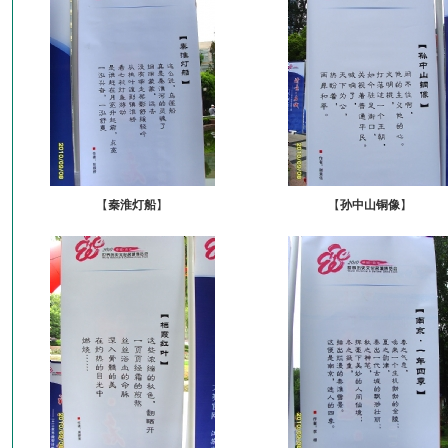
【
秦淮灯船
】
【
孙中山铜像
】