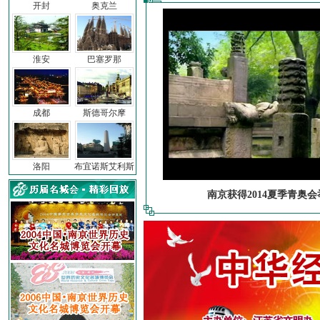
开封
奥克兰
淮安
巴塞罗那
成都
斯德哥尔摩
洛阳
布宜诺斯艾利斯
南京获得2014夏季青奥