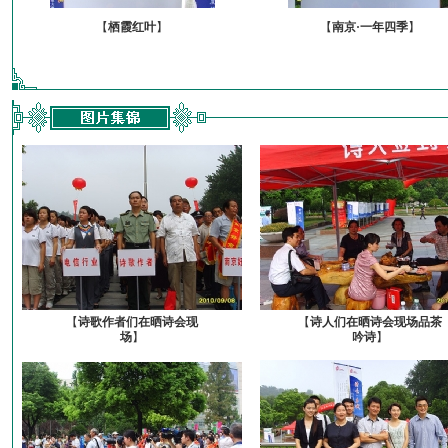
【
栖霞红叶
】
【
南京·一年四季
】
【
诗歌作者们在晒诗会现
【
诗人们在晒诗会现场品茶
场
】
吟诗
】