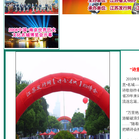
“诗
2010
意•名城—
诗歌创作
省20年
流连忘返
“万里艳
游艇破浪
……”随
把晒诗会