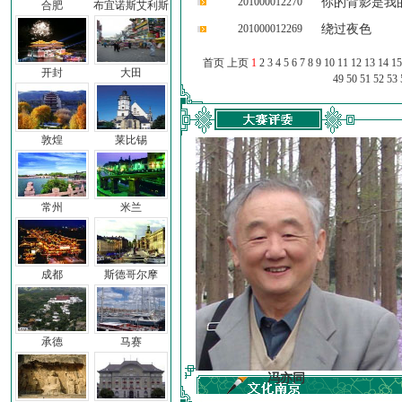
201000012270
你的背影是我
合肥
布宜诺斯艾利斯
201000012269
绕过夜色
首页 上页
1
2
3
4
5
6
7
8
9
10
11
12
13
14
15
开封
大田
49
50
51
52
53
敦煌
莱比锡
常州
米兰
成都
斯德哥尔摩
承德
马赛
车前子
冯亦同