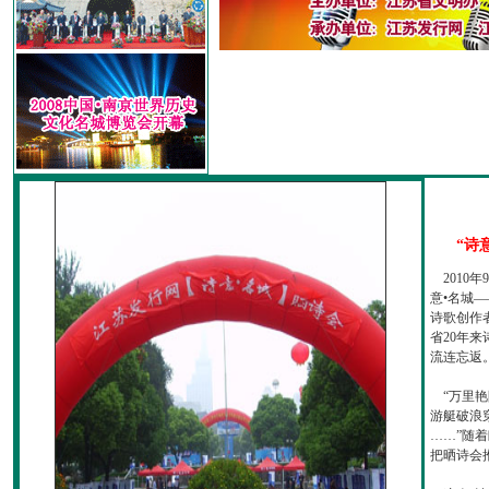
“诗
2010
意•名城—
诗歌创作
省20年
流连忘返
“万里艳
游艇破浪
……”随
把晒诗会