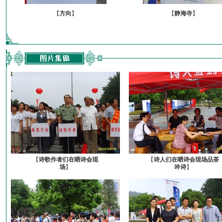
【
方向
】
【
静海寺
】
【
诗歌作者们在晒诗会现
【
诗人们在晒诗会现场品茶
场
】
吟诗
】