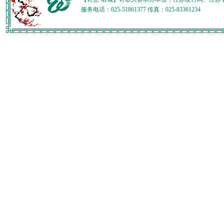
服务电话：025-51861377 传真：025-83361234