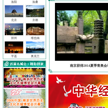
洛阳
洛桑
北京
京都
郑州
维也纳
平遥
奥克兰
南京获得2014夏季青奥