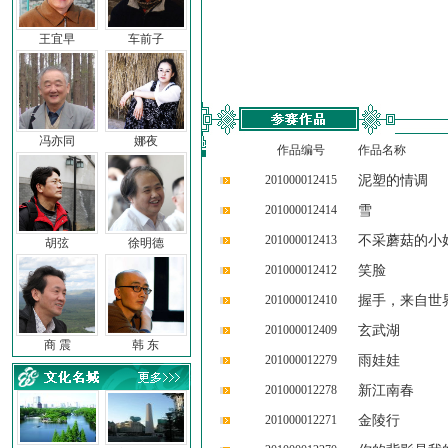
王宜早
车前子
冯亦同
娜夜
作品编号
作品名称
201000012415
泥塑的情调
201000012414
雪
201000012413
不采蘑菇的小
胡弦
徐明德
201000012412
笑脸
201000012410
握手，来自世
201000012409
玄武湖
商 震
韩 东
201000012279
雨娃娃
201000012278
新江南春
201000012271
金陵行