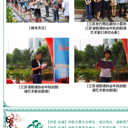
【
江苏发行网总裁邹小晏和
【
媒体关注
】
江苏省朗诵协会年轻的朗诵
艺术家们亲切合影
】
【
江苏省朗诵协会年轻的朗
【
江苏省朗诵协会年轻的朗
诵艺术家在朗诵
】
诵艺术家在朗诵
】
【诗意·名城】诗歌大赛主办单位：省文明办、省教育
【诗意·名城】诗歌大赛承办单位：江苏发行网、江苏