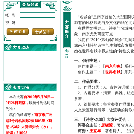
帐 号：
“名城会”是南京首创的大型国际
独有的风格展现自身文化内涵的同
密 码：
在世界文明史上，诗歌与名城向来
象，南京尤为可圈可点！
我们在“2010•第4届名城会”
城南京独特的诗性气质和城市发展
她在世界名城中标志性的“诗性文
一、创作主题
：
创作主题一：【
南京印象
】系列
创作主题二：【
世界名城
】系列
·
诗意名城·获奖名单
二、作品要求
：
·
【诗意·名城】地铁展示作...
1、作品分类：A、古体诗词赋；
·
诗意名城·地铁时间
2、内容要求：清新，典雅，贴近
·
地铁完美呈现【诗意·名城...
本次大赛
自2010年5月26日—
参赛；
·
参赛作品多达5000多首
9月26日截稿，
以稿件到达时间
3、篇幅要求：每首参赛作品限1
·
“诗意·名城”晒诗会
为准：
人文景区进行展示，让流动的诗歌
·
特别通知--致广大诗词爱好...
稿件信函请寄：
南京市广州
三、【诗意•名城】大赛评委会
：
路5号君临国际2栋1803座《诗
评委会主任：
唐晓渡
，著名诗人
意·名城》大赛组委会（收），
评委：
王宜早
，著名诗人、书法
邮编：210008