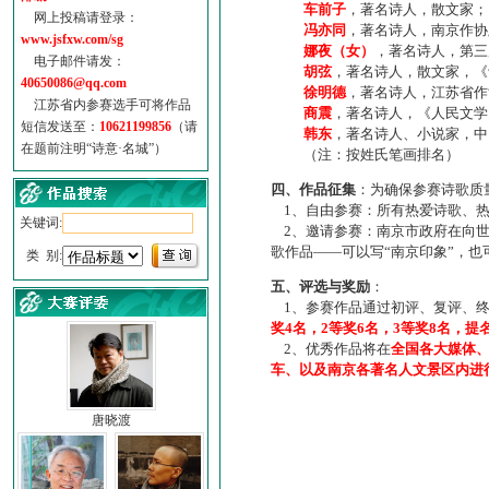
车前子
，著名诗人，散文家；
网上投稿请登录：
冯亦同
，著名诗人，南京作协
www.jsfxw.com/sg
娜夜（女）
，著名诗人，第三
电子邮件请发：
胡弦
，著名诗人，散文家，《诗
40650086@qq.com
徐明德
，著名诗人，江苏省作
江苏省内参赛选手可将作品
商震
，著名诗人，《人民文学
短信发送至：
10621199856
（请
韩东
，著名诗人、小说家，中
在题前注明“诗意·名城”）
（注：按姓氏笔画排名）
四、作品征集
：为确保参赛诗歌质
1、自由参赛：所有热爱诗歌、热
关键词:
2、邀请参赛：南京市政府在向世
歌作品——可以写“南京印象”，
类 别:
五、评选与奖励
：
1、参赛作品通过初评、复评、终
奖4名，2等奖6名，3等奖8名，提
2、优秀作品将在
全国各大媒体
车、以及南京各著名人文景区内进
唐晓渡