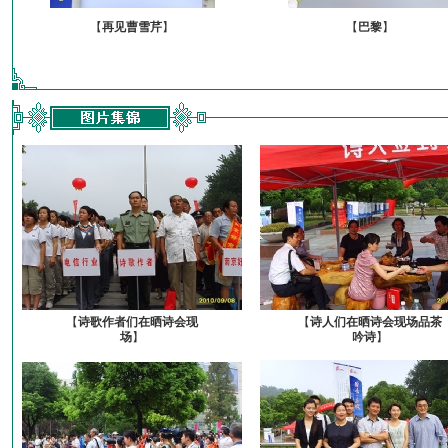
【
再见曹雪芹
】
【
巴黎
】
【
诗歌作者们在晒诗会现
【
诗人们在晒诗会现场品茶
场
】
吟诗
】