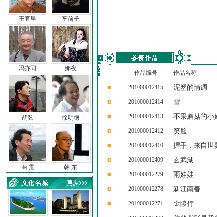
王宜早
车前子
冯亦同
娜夜
作品编号
作品名称
201000012415
泥塑的情调
201000012414
雪
201000012413
不采蘑菇的小
胡弦
徐明德
201000012412
笑脸
201000012410
握手，来自世
201000012409
玄武湖
商 震
韩 东
201000012279
雨娃娃
201000012278
新江南春
201000012271
金陵行