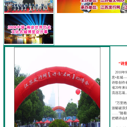
“诗
2010
意•名城—
诗歌创作
省20年
流连忘返
“万里艳
游艇破浪
……”随
把晒诗会