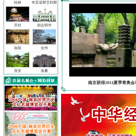
桂林
布宜诺斯艾利斯
开封
胡志明市
洛阳
全州
淮安
洛桑
南京获得2014夏季青奥