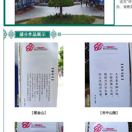
这次“诗
办、省教育厅
【
紫金山
】
【
吊中山陵
】