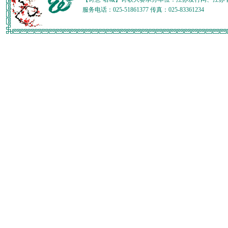
服务电话：025-51861377 传真：025-83361234