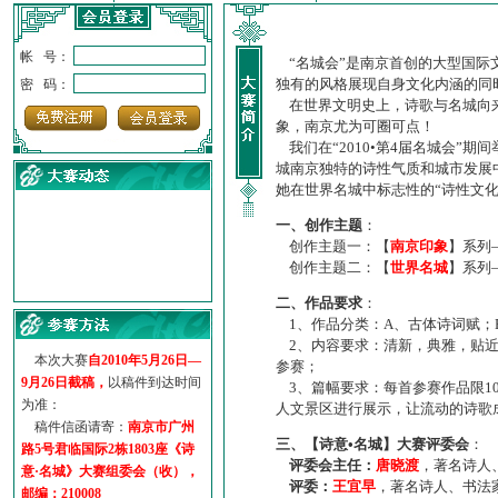
帐 号：
“名城会”是南京首创的大型国际
独有的风格展现自身文化内涵的同
密 码：
在世界文明史上，诗歌与名城向来
象，南京尤为可圈可点！
我们在“2010•第4届名城会”
城南京独特的诗性气质和城市发展
她在世界名城中标志性的“诗性文
一、创作主题
：
创作主题一：【
南京印象
】系列
创作主题二：【
世界名城
】系列
·
诗意名城·获奖名单
二、作品要求
：
·
【诗意·名城】地铁展示作...
1、作品分类：A、古体诗词赋；
·
诗意名城·地铁时间
2、内容要求：清新，典雅，贴近
·
地铁完美呈现【诗意·名城...
本次大赛
自2010年5月26日—
参赛；
·
参赛作品多达5000多首
9月26日截稿，
以稿件到达时间
3、篇幅要求：每首参赛作品限1
·
“诗意·名城”晒诗会
为准：
人文景区进行展示，让流动的诗歌
·
特别通知--致广大诗词爱好...
稿件信函请寄：
南京市广州
三、【诗意•名城】大赛评委会
：
路5号君临国际2栋1803座《诗
评委会主任：
唐晓渡
，著名诗人
意·名城》大赛组委会（收），
评委：
王宜早
，著名诗人、书法
邮编：210008