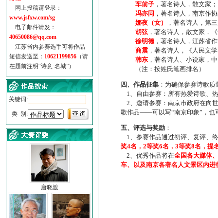
车前子
，著名诗人，散文家；
网上投稿请登录：
冯亦同
，著名诗人，南京作协
www.jsfxw.com/sg
娜夜（女）
，著名诗人，第三
电子邮件请发：
胡弦
，著名诗人，散文家，《诗
40650086@qq.com
徐明德
，著名诗人，江苏省作
江苏省内参赛选手可将作品
商震
，著名诗人，《人民文学
短信发送至：
10621199856
（请
韩东
，著名诗人、小说家，中
在题前注明“诗意·名城”）
（注：按姓氏笔画排名）
四、作品征集
：为确保参赛诗歌质
1、自由参赛：所有热爱诗歌、热
关键词:
2、邀请参赛：南京市政府在向世
歌作品——可以写“南京印象”，
类 别:
五、评选与奖励
：
1、参赛作品通过初评、复评、终
奖4名，2等奖6名，3等奖8名，提
2、优秀作品将在
全国各大媒体
车、以及南京各著名人文景区内进
唐晓渡