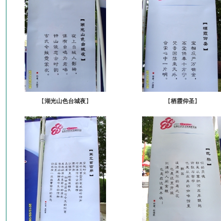
【
湖光山色台城夜
】
【
栖霞仰圣
】