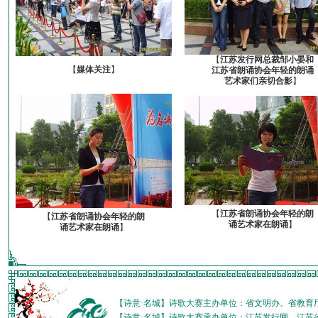
【
江苏发行网总裁邹小晏和
【
媒体关注
】
江苏省朗诵协会年轻的朗诵
艺术家们亲切合影
】
【
江苏省朗诵协会年轻的朗
【
江苏省朗诵协会年轻的朗
诵艺术家在朗诵
】
诵艺术家在朗诵
】
【诗意·名城】诗歌大赛主办单位：省文明办、省教育
【诗意·名城】诗歌大赛承办单位：江苏发行网、江苏