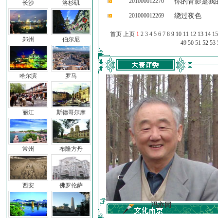
201000012270
你的背影是我
长沙
洛杉矶
201000012269
绕过夜色
首页 上页
1
2
3
4
5
6
7
8
9
10
11
12
13
14
15
郑州
伯尔尼
49
50
51
52
53
哈尔滨
罗马
丽江
斯德哥尔摩
常州
布隆方丹
西安
佛罗伦萨
车前子
冯亦同