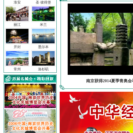
淮安
圣·彼得堡
丽江
米兰
开封
墨尔本
常州
洛杉矶
南京获得2014夏季青奥