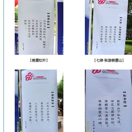
【
栖霞红叶
】
【
七律·秋游栖霞山
】