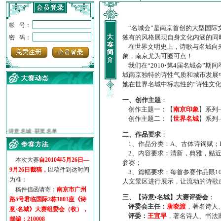
帐 号：
“名城会”是南京首创的大型国际
独有的风格展现自身文化内涵的同
密 码：
在世界文明史上，诗歌与名城向来
象，南京尤为可圈可点！
我们在“2010•第4届名城会”
城南京独特的诗性气质和城市发展
她在世界名城中标志性的“诗性文
一、创作主题
：
创作主题一：【
南京印象
】系列
创作主题二：【
世界名城
】系列
·
诗意名城·获奖名单
·
【诗意·名城】地铁展示作...
二、作品要求
：
·
诗意名城·地铁时间
1、作品分类：A、古体诗词赋；
·
地铁完美呈现【诗意·名城...
2、内容要求：清新，典雅，贴近
本次大赛
自2010年5月26日—
·
参赛作品多达5000多首
参赛；
9月26日截稿，
以稿件到达时间
·
“诗意·名城”晒诗会
3、篇幅要求：每首参赛作品限1
为准：
人文景区进行展示，让流动的诗歌
·
特别通知--致广大诗词爱好...
稿件信函请寄：
南京市广州
三、【诗意•名城】大赛评委会
：
路5号君临国际2栋1803座《诗
评委会主任：
唐晓渡
，著名诗人
意·名城》大赛组委会（收），
评委：
王宜早
，著名诗人、书法
邮编：210008