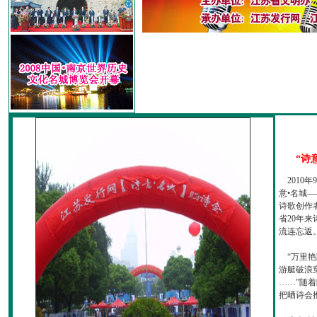
“诗
2010
意•名城—
诗歌创作
省20年
流连忘返
“万里艳
游艇破浪
……”随
把晒诗会