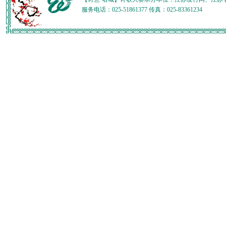
服务电话：025-51861377 传真：025-83361234