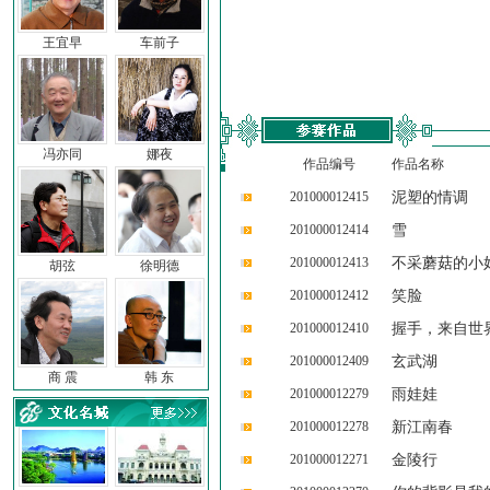
王宜早
车前子
冯亦同
娜夜
作品编号
作品名称
201000012415
泥塑的情调
201000012414
雪
201000012413
不采蘑菇的小
胡弦
徐明德
201000012412
笑脸
201000012410
握手，来自世
201000012409
玄武湖
商 震
韩 东
201000012279
雨娃娃
201000012278
新江南春
201000012271
金陵行