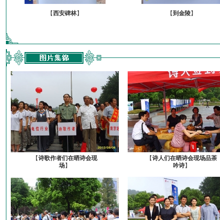
【
西安碑林
】
【
到金陵
】
【
诗歌作者们在晒诗会现
【
诗人们在晒诗会现场品茶
场
】
吟诗
】