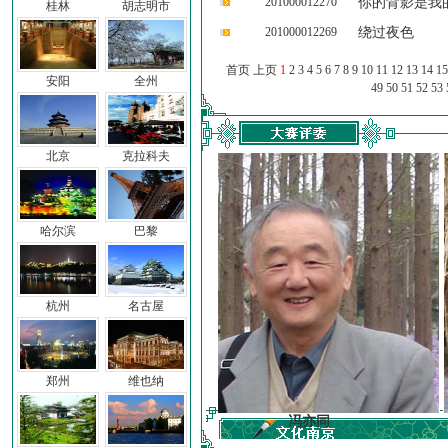
201000012270
你的背影是我
桂林
胡志明市
201000012269
绕过夜色
首页 上页
1
2
3
4
5
6
7
8
9
10
11
12
13
14
15
安阳
全州
49
50
51
52
53
北京
克拉科夫
哈尔滨
巴黎
杭州
名古屋
郑州
维也纳
前子
冯亦同