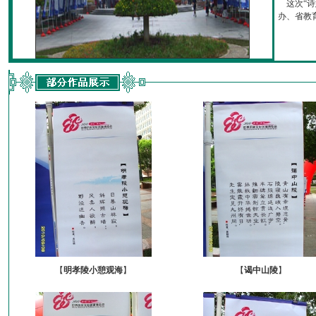
这次“诗
办、省教育厅
【
明孝陵小憩观海
】
【
谒中山陵
】