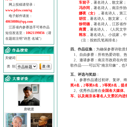
车前子
，著名诗人，散文家；
网上投稿请登录：
冯亦同
，著名诗人，南京作协
www.jsfxw.com/sg
娜夜（女）
，著名诗人，第三
电子邮件请发：
胡弦
，著名诗人，散文家，《诗
40650086@qq.com
徐明德
，著名诗人，江苏省作
江苏省内参赛选手可将作品
商震
，著名诗人，《人民文学
短信发送至：
10621199856
（请
韩东
，著名诗人、小说家，中
在题前注明“诗意·名城”）
（注：按姓氏笔画排名）
四、作品征集
：为确保参赛诗歌质
1、自由参赛：所有热爱诗歌、热
关键词:
2、邀请参赛：南京市政府在向世
歌作品——可以写“南京印象”，
类 别:
五、评选与奖励
：
1、参赛作品通过初评、复评、终
奖4名，2等奖6名，3等奖8名，提
2、优秀作品将在
全国各大媒体
车、以及南京各著名人文景区内进
唐晓渡