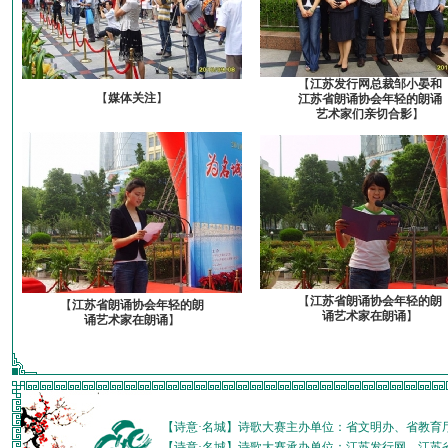
【
江苏发行网总裁邹小晏和
【
媒体关注
】
江苏省朗诵协会年轻的朗诵
艺术家们亲切合影
】
【
江苏省朗诵协会年轻的朗
【
江苏省朗诵协会年轻的朗
诵艺术家在朗诵
】
诵艺术家在朗诵
】
【诗意·名城】诗歌大赛主办单位：省文明办、省教育
【诗意·名城】诗歌大赛承办单位：江苏发行网、江苏