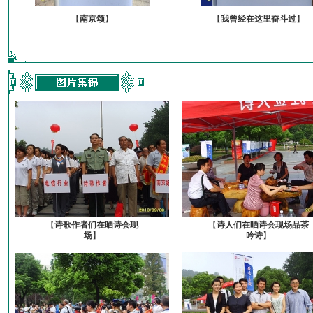
【
南京颂
】
【
我曾经在这里奋斗过
】
【
诗歌作者们在晒诗会现
【
诗人们在晒诗会现场品茶
场
】
吟诗
】