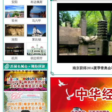
安阳
布达佩斯
常州
马六甲
洛阳
莱比锡
杭州
胡志明市
南京获得2014夏季青奥