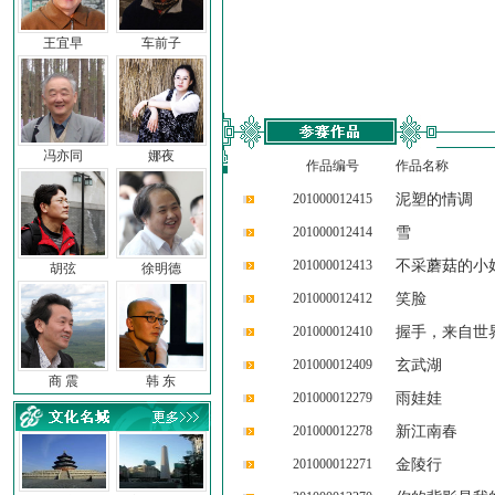
王宜早
车前子
冯亦同
娜夜
作品编号
作品名称
201000012415
泥塑的情调
201000012414
雪
201000012413
不采蘑菇的小
胡弦
徐明德
201000012412
笑脸
201000012410
握手，来自世
201000012409
玄武湖
商 震
韩 东
201000012279
雨娃娃
201000012278
新江南春
201000012271
金陵行