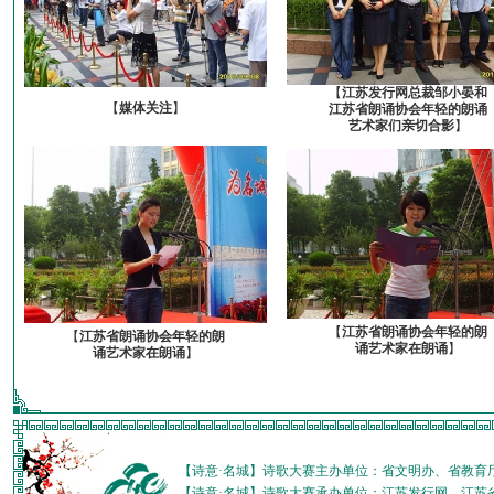
【
江苏发行网总裁邹小晏和
【
媒体关注
】
江苏省朗诵协会年轻的朗诵
艺术家们亲切合影
】
【
江苏省朗诵协会年轻的朗
【
江苏省朗诵协会年轻的朗
诵艺术家在朗诵
】
诵艺术家在朗诵
】
【诗意·名城】诗歌大赛主办单位：省文明办、省教育
【诗意·名城】诗歌大赛承办单位：江苏发行网、江苏