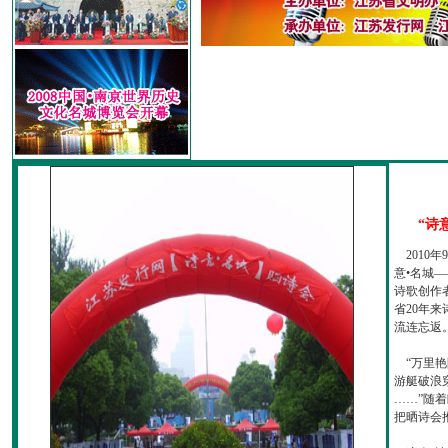
“诗
2010
意•名城—
诗歌创作
省20年
流连忘返
“万里艳
游艇破浪
……”随
把晒诗会