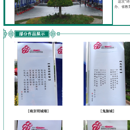
这次“诗
办、省教育厅
【
南京明城墙
】
【
鬼脸城
】