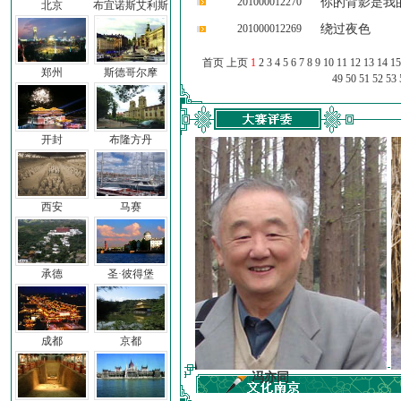
201000012270
你的背影是我
北京
布宜诺斯艾利斯
201000012269
绕过夜色
首页 上页
1
2
3
4
5
6
7
8
9
10
11
12
13
14
15
郑州
斯德哥尔摩
49
50
51
52
53
开封
布隆方丹
西安
马赛
承德
圣·彼得堡
成都
京都
前子
冯亦同