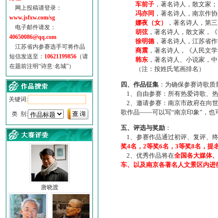
车前子
，著名诗人，散文家；
网上投稿请登录：
冯亦同
，著名诗人，南京作协
www.jsfxw.com/sg
娜夜（女）
，著名诗人，第三
电子邮件请发：
胡弦
，著名诗人，散文家，《诗
40650086@qq.com
徐明德
，著名诗人，江苏省作
江苏省内参赛选手可将作品
商震
，著名诗人，《人民文学
短信发送至：
10621199856
（请
韩东
，著名诗人、小说家，中
在题前注明“诗意·名城”）
（注：按姓氏笔画排名）
四、作品征集
：为确保参赛诗歌质
1、自由参赛：所有热爱诗歌、热
关键词:
2、邀请参赛：南京市政府在向世
歌作品——可以写“南京印象”，
类 别:
五、评选与奖励
：
1、参赛作品通过初评、复评、终
奖4名，2等奖6名，3等奖8名，提
2、优秀作品将在
全国各大媒体
车、以及南京各著名人文景区内进
唐晓渡