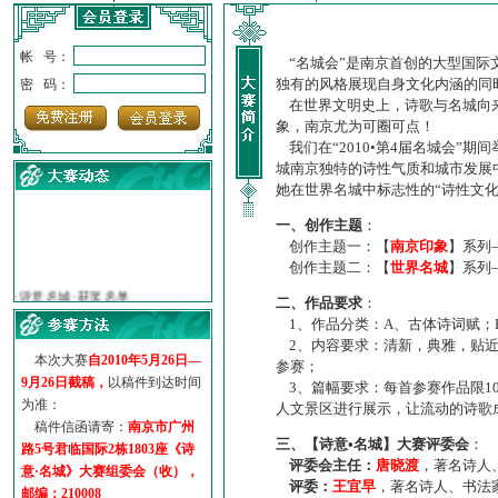
帐 号：
“名城会”是南京首创的大型国际
独有的风格展现自身文化内涵的同
密 码：
在世界文明史上，诗歌与名城向来
象，南京尤为可圈可点！
我们在“2010•第4届名城会”
城南京独特的诗性气质和城市发展
她在世界名城中标志性的“诗性文
一、创作主题
：
创作主题一：【
南京印象
】系列
创作主题二：【
世界名城
】系列
·
诗意名城·获奖名单
·
【诗意·名城】地铁展示作...
二、作品要求
：
·
诗意名城·地铁时间
1、作品分类：A、古体诗词赋；
·
地铁完美呈现【诗意·名城...
2、内容要求：清新，典雅，贴近
本次大赛
自2010年5月26日—
·
参赛作品多达5000多首
参赛；
9月26日截稿，
以稿件到达时间
3、篇幅要求：每首参赛作品限1
·
“诗意·名城”晒诗会
为准：
人文景区进行展示，让流动的诗歌
·
特别通知--致广大诗词爱好...
稿件信函请寄：
南京市广州
三、【诗意•名城】大赛评委会
：
路5号君临国际2栋1803座《诗
评委会主任：
唐晓渡
，著名诗人
意·名城》大赛组委会（收），
评委：
王宜早
，著名诗人、书法
邮编：210008