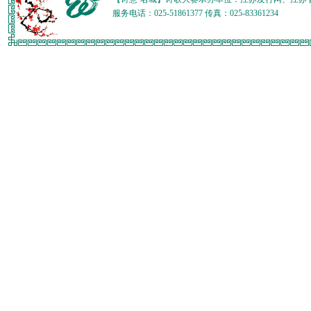
服务电话：025-51861377 传真：025-83361234