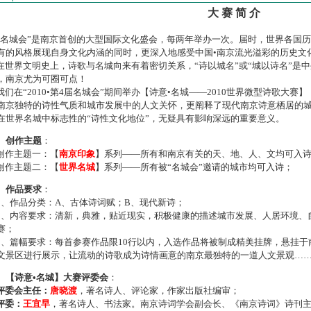
大 赛 简 介
名城会”是南京首创的大型国际文化盛会，每两年举办一次。届时，世界各国
有的风格展现自身文化内涵的同时，更深入地感受中国•南京流光溢彩的历史文
世界文明史上，诗歌与名城向来有着密切关系，“诗以城名”或“城以诗名”是
，南京尤为可圈可点！
们在“2010•第4届名城会”期间举办【诗意•名城——2010世界微型诗歌大
南京独特的诗性气质和城市发展中的人文关怀，更阐释了现代南京诗意栖居的
在世界名城中标志性的“诗性文化地位”，无疑具有影响深远的重要意义。
、创作主题
：
作主题一：【
南京印象
】系列——所有和南京有关的天、地、人、文均可入
作主题二：【
世界名城
】系列——所有被“名城会”邀请的城市均可入诗；
、作品要求
：
、作品分类：A、古体诗词赋；B、现代新诗；
、内容要求：清新，典雅，贴近现实，积极健康的描述城市发展、人居环境、
赛；
、篇幅要求：每首参赛作品限10行以内，入选作品将被制成精美挂牌，悬挂于
文景区进行展示，让流动的诗歌成为诗情画意的南京最独特的一道人文景观…
、【诗意•名城】大赛评委会
：
评委会主任：
唐晓渡
，著名诗人、评论家，作家出版社编审；
评委：
王宜早
，著名诗人、书法家。南京诗词学会副会长、《南京诗词》诗刊