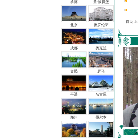
承德
圣·彼得堡
首页 
北京
佛罗伦萨
成都
奥克兰
合肥
罗马
平遥
名古屋
郑州
墨尔本
车前子