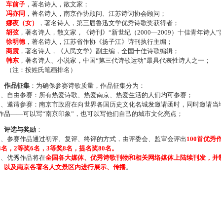
车前子
，著名诗人，散文家；
冯亦同
，著名诗人，南京作协顾问、江苏诗词协会顾问；
娜夜（女）
，著名诗人，第三届鲁迅文学优秀诗歌奖获得者；
胡弦
，著名诗人，散文家，《诗刊》“新世纪（2000—2009）十佳青年诗人
徐明德
，著名诗人，江苏省作协《扬子江》诗刊执行主编；
商震
，著名诗人，《人民文学》副主编，全国十佳诗歌编辑；
韩东
，著名诗人、小说家，中国“第三代诗歌运动”最具代表性诗人之一；
注：按姓氏笔画排名）
、作品征集
：为确保参赛诗歌质量，作品征集分为：
、自由参赛：所有热爱诗歌、热爱南京、热爱生活的人们均可参赛；
、邀请参赛：南京市政府在向世界各国历史文化名城发邀请函时，同时邀请当地
作品——可以写“南京印象”，也可以写他们自己的城市文化亮点；
、评选与奖励
：
、参赛作品通过初评、复评、终评的方式，由评委会、监审会评出
100首优秀
4名，2等奖6名，3等奖8名，提名奖80名。
、优秀作品将在
全国各大媒体、优秀诗歌刊物和相关网络媒体上陆续刊发，并
、以及南京各著名人文景区内进行展示、传播
。