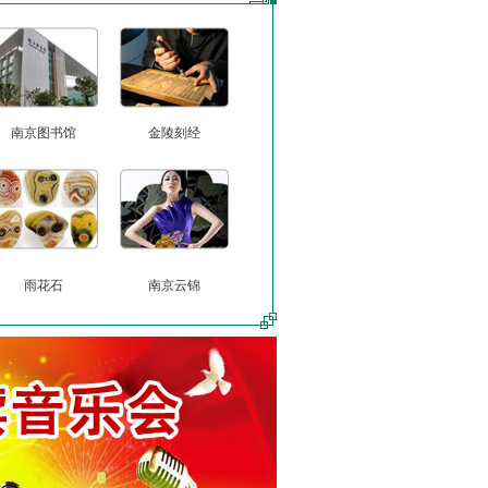
南京图书馆
金陵刻经
雨花石
南京云锦