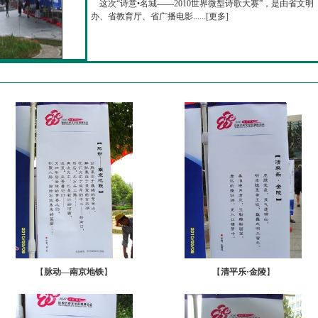
这次“诗意•名城——2010世界微型诗歌大赛”，是由省文明
办、省教育厅、省广播电影......[
更多
]
【
脉动—南京地铁
】
【
清平乐·金陵
】