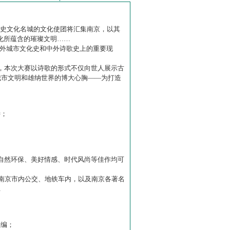
历史文化名城的文化使团将汇集南京，以其
化所蕴含的璀璨文明……
中外城市文化史和中外诗歌史上的重要现
赛】，本次大赛以诗歌的形式不仅向世人展示古
城市文明和雄纳世界的博大心胸——为打造
诗；
自然环保、美好情感、时代风尚等佳作均可
南京市内公交、地铁车内，以及南京各著名
…
主编；