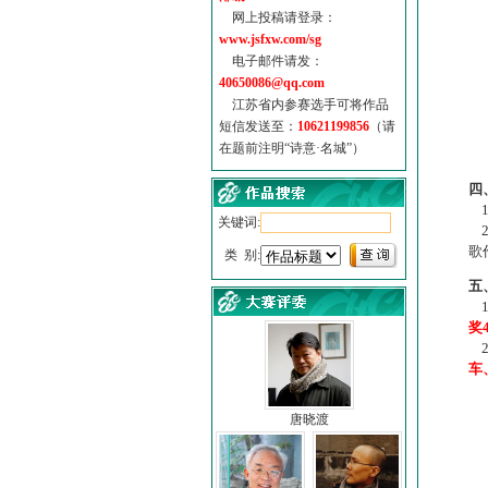
网上投稿请登录：
www.jsfxw.com/sg
电子邮件请发：
40650086@qq.com
江苏省内参赛选手可将作品
短信发送至：
10621199856
（请
在题前注明“诗意·名城”）
（
四
1
关键词:
2
歌
类 别:
五
1
奖
2
车
唐晓渡