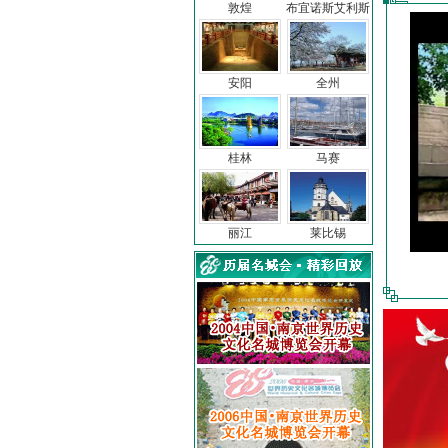
敦煌
布宜诺斯艾利斯
安阳
全州
桂林
马赛
丽江
莱比锡