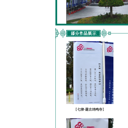
【
七律·题古鸡鸣寺
】