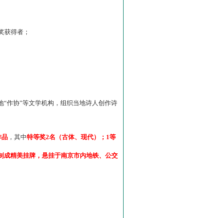
”奖获得者；
“作协”等文学机构，组织当地诗人创作诗
作品
，其中
特等奖2名（古体、现代）；1等
制成精美挂牌，悬挂于南京市内地铁、公交