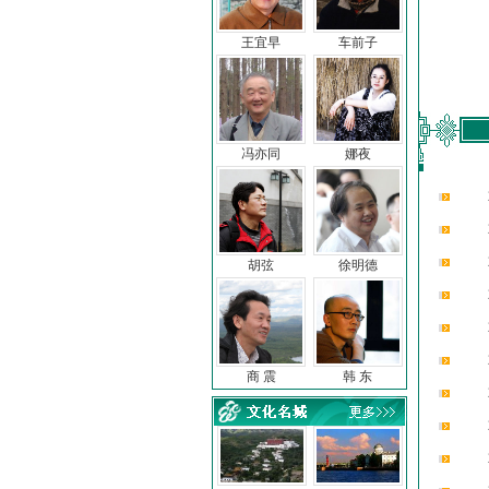
王宜早
车前子
冯亦同
娜夜
胡弦
徐明德
商 震
韩 东