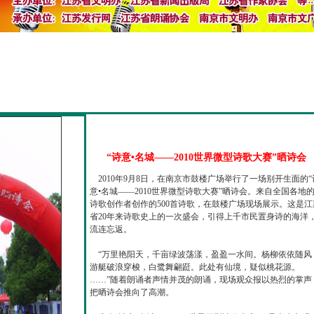
“诗意•名城——2010世界微型诗歌大赛”晒诗会
2010年9月8日，在南京市鼓楼广场举行了一场别开生面的“
意•名城——2010世界微型诗歌大赛”晒诗会。来自全国各地
诗歌创作者创作的500首诗歌，在鼓楼广场现场展示。这是江
省20年来诗歌史上的一次盛会，引得上千市民置身诗的海洋
流连忘返。
“万里艳阳天，千亩绿波荡漾，盈盈一水间。杨柳依依随风
游艇破浪穿梭，白鹭舞翩跹。此处有仙境，疑似桃花源。
……”随着朗诵者声情并茂的朗诵，现场观众报以热烈的掌声
把晒诗会推向了高潮。