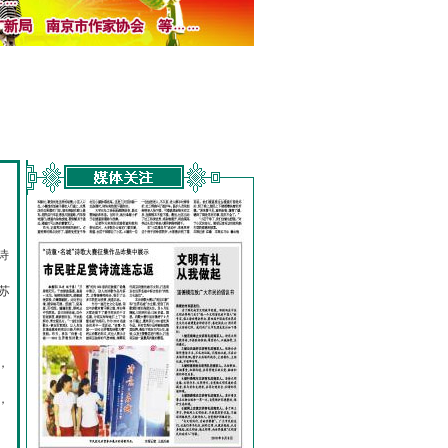
诗
的
苏
，
，
，