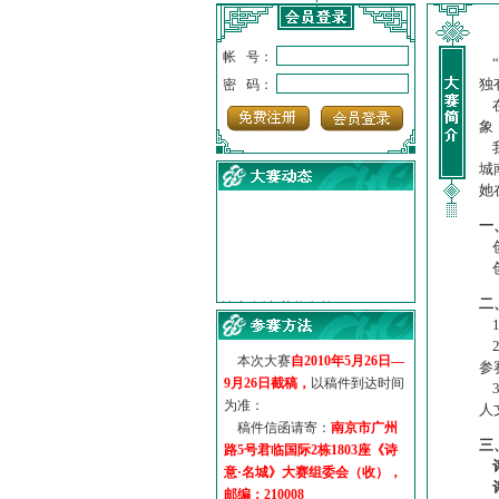
帐 号：
“
独
密 码：
在
象
我
城
她
一
创
创
·
诗意名城·获奖名单
·
【诗意·名城】地铁展示作...
二
·
诗意名城·地铁时间
1
·
地铁完美呈现【诗意·名城...
2
本次大赛
自2010年5月26日—
·
参赛作品多达5000多首
参
9月26日截稿，
以稿件到达时间
·
“诗意·名城”晒诗会
3
为准：
人
·
特别通知--致广大诗词爱好...
稿件信函请寄：
南京市广州
三
路5号君临国际2栋1803座《诗
意·名城》大赛组委会（收），
邮编：210008