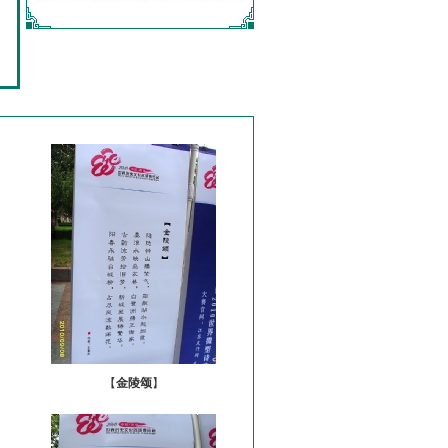
【
金陵颂
】