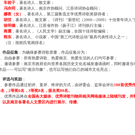
车前子
，著名诗人，散文家；
冯亦同
，著名诗人，南京作协顾问、江苏诗词协会顾问；
娜夜（女）
，著名诗人，第三届鲁迅文学优秀诗歌奖获得者；
胡弦
，著名诗人，散文家，《诗刊》“新世纪（2000—2009）十佳青年诗人
徐明德
，著名诗人，江苏省作协《扬子江》诗刊执行主编；
商震
，著名诗人，《人民文学》副主编，全国十佳诗歌编辑；
韩东
，著名诗人、小说家，中国“第三代诗歌运动”最具代表性诗人之一；
注：按姓氏笔画排名）
、作品征集
：为确保参赛诗歌质量，作品征集分为：
、自由参赛：所有热爱诗歌、热爱南京、热爱生活的人们均可参赛；
、邀请参赛：南京市政府在向世界各国历史文化名城发邀请函时，同时邀请当地
作品——可以写“南京印象”，也可以写他们自己的城市文化亮点；
、评选与奖励
：
、参赛作品通过初评、复评、终评的方式，由评委会、监审会评出
100首优秀
4名，2等奖6名，3等奖8名，提名奖80名。
、优秀作品将在
全国各大媒体、优秀诗歌刊物和相关网络媒体上陆续刊发，并
、以及南京各著名人文景区内进行展示、传播
。