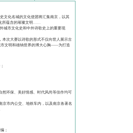
历史文化名城的文化使团将汇集南京，以其
化所蕴含的璀璨文明……
中外城市文化史和中外诗歌史上的重要现
赛】，本次大赛以诗歌的形式不仅向世人展示古
城市文明和雄纳世界的博大心胸——为打造
诗；
自然环保、美好情感、时代风尚等佳作均可
南京市内公交、地铁车内，以及南京各著名
…
主编；