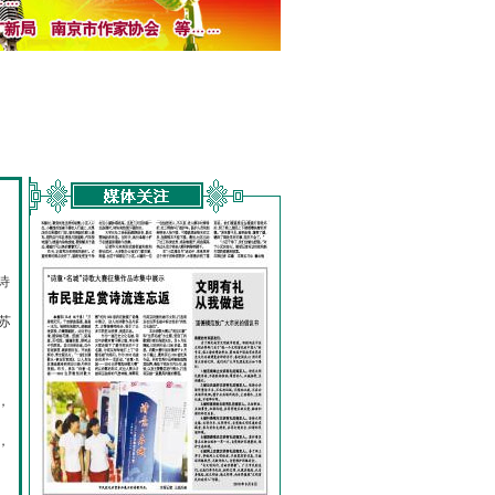
诗
的
苏
，
，
，