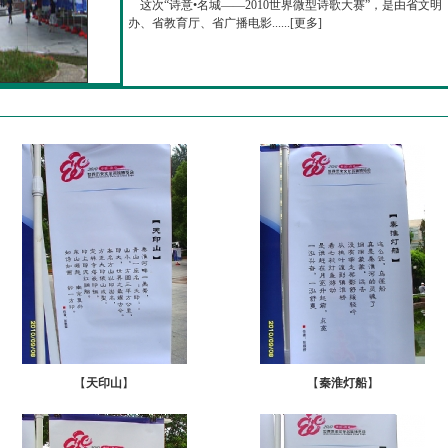
这次“诗意•名城——2010世界微型诗歌大赛”，是由省文明
办、省教育厅、省广播电影......[
更多
]
【
天印山
】
【
秦淮灯船
】