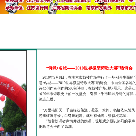
“诗意•名城——2010世界微型诗歌大赛”晒诗会
2010年9月8日，在南京市鼓楼广场举行了一场别开生面的“
意•名城——2010世界微型诗歌大赛”晒诗会。来自全国各地
诗歌创作者创作的500首诗歌，在鼓楼广场现场展示。这是江
省20年来诗歌史上的一次盛会，引得上千市民置身诗的海洋
流连忘返。
“万里艳阳天，千亩绿波荡漾，盈盈一水间。杨柳依依随风
游艇破浪穿梭，白鹭舞翩跹。此处有仙境，疑似桃花源。
……”随着朗诵者声情并茂的朗诵，现场观众报以热烈的掌声
把晒诗会推向了高潮。