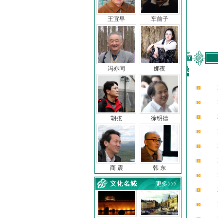
王宜早
车前子
冯亦同
娜夜
胡弦
徐明德
商 震
韩 东