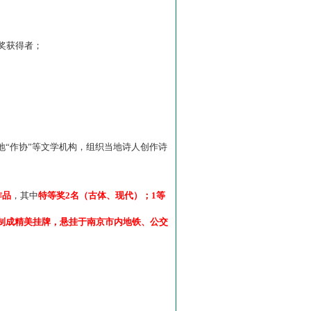
”奖获得者；
“作协”等文学机构，组织当地诗人创作诗
作品
，其中
特等奖2名（古体、现代）；1等
制成精美挂牌，悬挂于南京市内地铁、公交