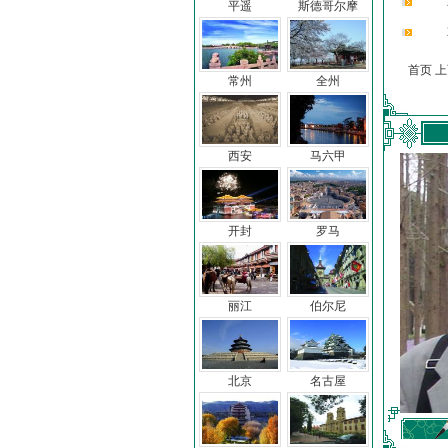
平遥
斯德哥尔摩
首页 
常州
全州
西安
马六甲
开封
罗马
丽江
伯尔尼
北京
名古屋
车前子
冯