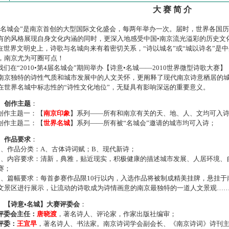
大 赛 简 介
名城会”是南京首创的大型国际文化盛会，每两年举办一次。届时，世界各国
有的风格展现自身文化内涵的同时，更深入地感受中国•南京流光溢彩的历史文
世界文明史上，诗歌与名城向来有着密切关系，“诗以城名”或“城以诗名”是
，南京尤为可圈可点！
们在“2010•第4届名城会”期间举办【诗意•名城——2010世界微型诗歌大
南京独特的诗性气质和城市发展中的人文关怀，更阐释了现代南京诗意栖居的
在世界名城中标志性的“诗性文化地位”，无疑具有影响深远的重要意义。
、创作主题
：
作主题一：【
南京印象
】系列——所有和南京有关的天、地、人、文均可入
作主题二：【
世界名城
】系列——所有被“名城会”邀请的城市均可入诗；
、作品要求
：
、作品分类：A、古体诗词赋；B、现代新诗；
、内容要求：清新，典雅，贴近现实，积极健康的描述城市发展、人居环境、
赛；
、篇幅要求：每首参赛作品限10行以内，入选作品将被制成精美挂牌，悬挂于
文景区进行展示，让流动的诗歌成为诗情画意的南京最独特的一道人文景观…
、【诗意•名城】大赛评委会
：
评委会主任：
唐晓渡
，著名诗人、评论家，作家出版社编审；
评委：
王宜早
，著名诗人、书法家。南京诗词学会副会长、《南京诗词》诗刊