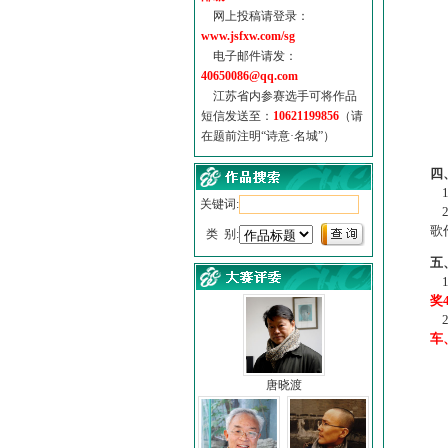
网上投稿请登录：
www.jsfxw.com/sg
电子邮件请发：
40650086@qq.com
江苏省内参赛选手可将作品
短信发送至：
10621199856
（请
在题前注明“诗意·名城”）
（
四
1
关键词:
2
歌
类 别:
五
1
奖
2
车
唐晓渡