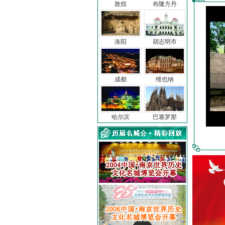
敦煌
布隆方丹
洛阳
胡志明市
成都
维也纳
哈尔滨
巴塞罗那