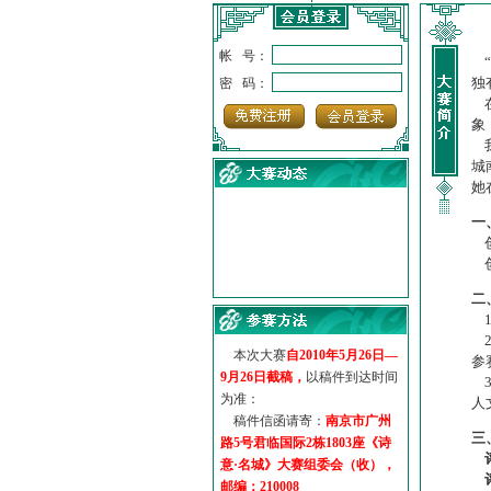
帐 号：
“
独
密 码：
在
象
我
城
她
一
创
创
·
诗意名城·获奖名单
·
【诗意·名城】地铁展示作...
二
·
诗意名城·地铁时间
1
·
地铁完美呈现【诗意·名城...
2
本次大赛
自2010年5月26日—
·
参赛作品多达5000多首
参
9月26日截稿，
以稿件到达时间
3
·
“诗意·名城”晒诗会
为准：
人
·
特别通知--致广大诗词爱好...
稿件信函请寄：
南京市广州
三
路5号君临国际2栋1803座《诗
意·名城》大赛组委会（收），
邮编：210008