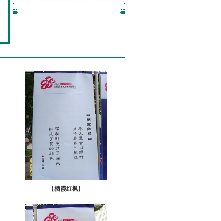
【
栖霞红枫
】