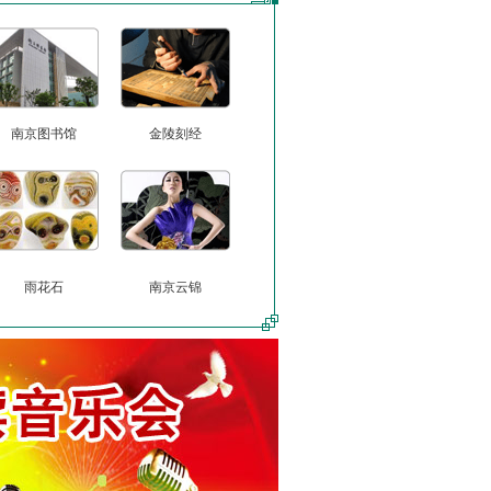
南京图书馆
金陵刻经
雨花石
南京云锦