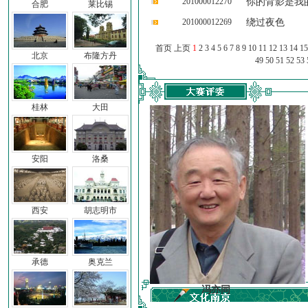
201000012270
你的背影是我
合肥
莱比锡
201000012269
绕过夜色
首页 上页
1
2
3
4
5
6
7
8
9
10
11
12
13
14
15
北京
布隆方丹
49
50
51
52
53
桂林
大田
安阳
洛桑
西安
胡志明市
承德
奥克兰
车前子
冯亦同