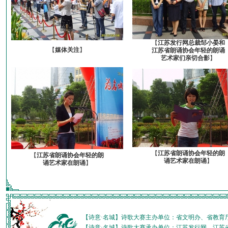
【
江苏发行网总裁邹小晏和
【
媒体关注
】
江苏省朗诵协会年轻的朗诵
艺术家们亲切合影
】
【
江苏省朗诵协会年轻的朗
【
江苏省朗诵协会年轻的朗
诵艺术家在朗诵
】
诵艺术家在朗诵
】
【诗意·名城】诗歌大赛主办单位：省文明办、省教育
【诗意·名城】诗歌大赛承办单位：江苏发行网、江苏