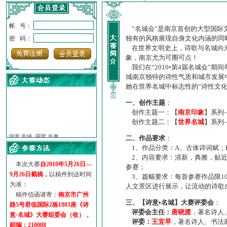
帐 号：
“名城会”是南京首创的大型国际
独有的风格展现自身文化内涵的同
密 码：
在世界文明史上，诗歌与名城向来
象，南京尤为可圈可点！
我们在“2010•第4届名城会”
城南京独特的诗性气质和城市发展
她在世界名城中标志性的“诗性文
一、创作主题
：
创作主题一：【
南京印象
】系列
创作主题二：【
世界名城
】系列
·
诗意名城·获奖名单
·
【诗意·名城】地铁展示作...
二、作品要求
：
·
诗意名城·地铁时间
1、作品分类：A、古体诗词赋；
·
地铁完美呈现【诗意·名城...
2、内容要求：清新，典雅，贴近
本次大赛
自2010年5月26日—
参赛；
·
参赛作品多达5000多首
9月26日截稿，
以稿件到达时间
3、篇幅要求：每首参赛作品限1
·
“诗意·名城”晒诗会
为准：
人文景区进行展示，让流动的诗歌
·
特别通知--致广大诗词爱好...
稿件信函请寄：
南京市广州
三、【诗意•名城】大赛评委会
：
路5号君临国际2栋1803座《诗
评委会主任：
唐晓渡
，著名诗人
意·名城》大赛组委会（收），
评委：
王宜早
，著名诗人、书法
邮编：210008