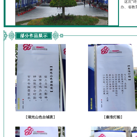
这次“诗
办、省教育厅
【
湖光山色台城夜
】
【
秦淮灯船
】