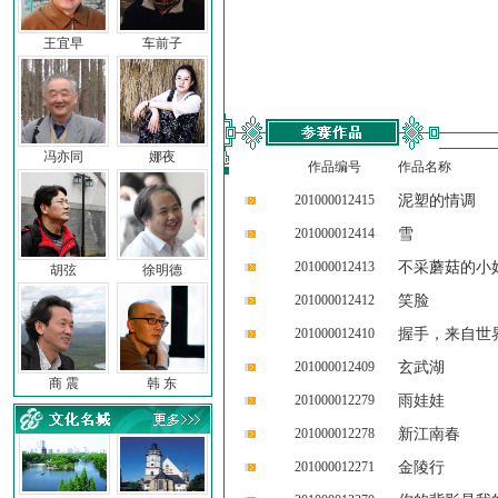
王宜早
车前子
冯亦同
娜夜
作品编号
作品名称
201000012415
泥塑的情调
201000012414
雪
201000012413
不采蘑菇的小
胡弦
徐明德
201000012412
笑脸
201000012410
握手，来自世
201000012409
玄武湖
商 震
韩 东
201000012279
雨娃娃
201000012278
新江南春
201000012271
金陵行