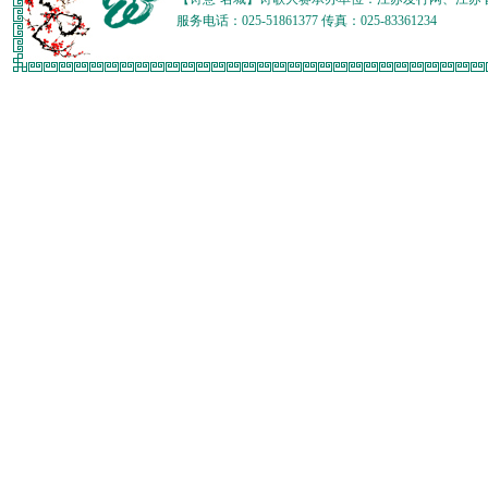
服务电话：025-51861377 传真：025-83361234