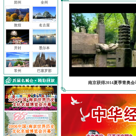
郑州
全州
敦煌
名古屋
开封
墨尔本
常州
巴塞罗那
南京获得2014夏季青奥