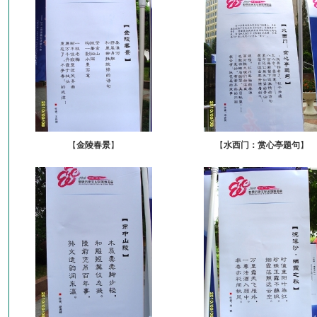
【
金陵春景
】
【
水西门：赏心亭题句
】