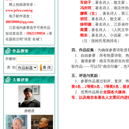
车前子
，著名诗人，散文家；
网上投稿请登录：
冯亦同
，著名诗人，南京作协
www.jsfxw.com/sg
娜夜（女）
，著名诗人，第三
电子邮件请发：
胡弦
，著名诗人，散文家，《诗
40650086@qq.com
徐明德
，著名诗人，江苏省作
江苏省内参赛选手可将作品
商震
，著名诗人，《人民文学
短信发送至：
10621199856
（请
韩东
，著名诗人、小说家，中
在题前注明“诗意·名城”）
（注：按姓氏笔画排名）
四、作品征集
：为确保参赛诗歌质
1、自由参赛：所有热爱诗歌、热
关键词:
2、邀请参赛：南京市政府在向世
歌作品——可以写“南京印象”，
类 别:
五、评选与奖励
：
1、参赛作品通过初评、复评、终
奖4名，2等奖6名，3等奖8名，提
2、优秀作品将在
全国各大媒体
车、以及南京各著名人文景区内进
唐晓渡