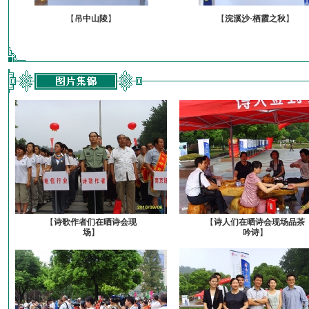
【
吊中山陵
】
【
浣溪沙·栖霞之秋
】
【
诗歌作者们在晒诗会现
【
诗人们在晒诗会现场品茶
场
】
吟诗
】