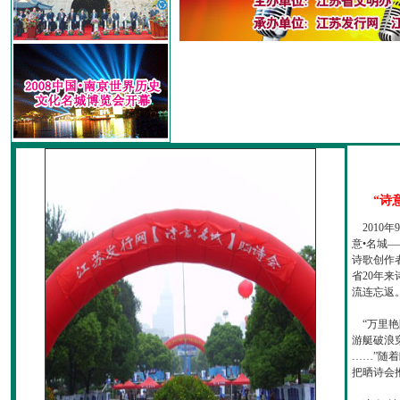
“诗
2010
意•名城—
诗歌创作
省20年
流连忘返
“万里艳
游艇破浪
……”随
把晒诗会