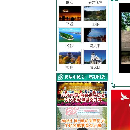
丽江
佛罗伦萨
平遥
京都
长沙
马六甲
敦煌
莱比锡