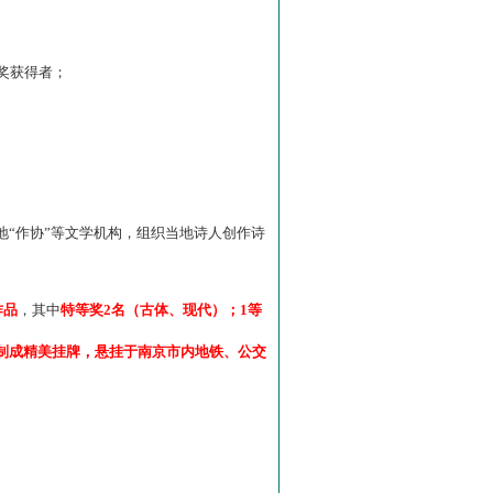
”奖获得者；
“作协”等文学机构，组织当地诗人创作诗
作品
，其中
特等奖2名（古体、现代）；1等
制成精美挂牌，悬挂于南京市内地铁、公交