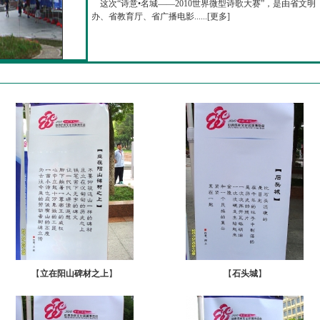
这次“诗意•名城——2010世界微型诗歌大赛”，是由省文明
办、省教育厅、省广播电影......[
更多
]
【
立在阳山碑材之上
】
【
石头城
】