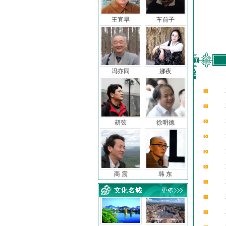
王宜早
车前子
冯亦同
娜夜
胡弦
徐明德
商 震
韩 东