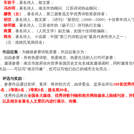
车前子
，著名诗人，散文家；
冯亦同
，著名诗人，南京作协顾问、江苏诗词协会顾问；
娜夜（女）
，著名诗人，第三届鲁迅文学优秀诗歌奖获得者；
胡弦
，著名诗人，散文家，《诗刊》“新世纪（2000—2009）十佳青年诗人
徐明德
，著名诗人，江苏省作协《扬子江》诗刊执行主编；
商震
，著名诗人，《人民文学》副主编，全国十佳诗歌编辑；
韩东
，著名诗人、小说家，中国“第三代诗歌运动”最具代表性诗人之一；
注：按姓氏笔画排名）
、作品征集
：为确保参赛诗歌质量，作品征集分为：
、自由参赛：所有热爱诗歌、热爱南京、热爱生活的人们均可参赛；
、邀请参赛：南京市政府在向世界各国历史文化名城发邀请函时，同时邀请当地
作品——可以写“南京印象”，也可以写他们自己的城市文化亮点；
、评选与奖励
：
、参赛作品通过初评、复评、终评的方式，由评委会、监审会评出
100首优秀
4名，2等奖6名，3等奖8名，提名奖80名。
、优秀作品将在
全国各大媒体、优秀诗歌刊物和相关网络媒体上陆续刊发，并
、以及南京各著名人文景区内进行展示、传播
。