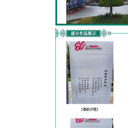
【
燕矶夕照
】