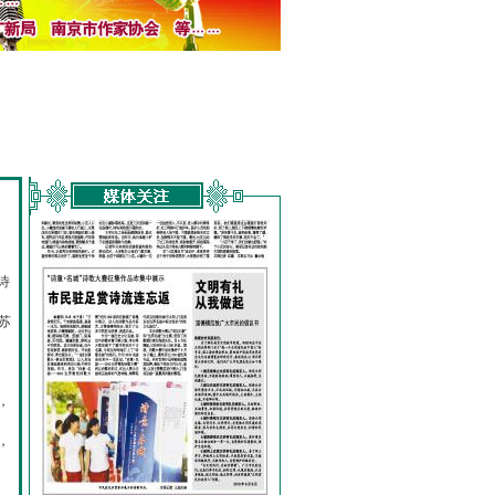
诗
的
苏
，
，
，