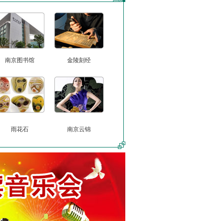
南京图书馆
金陵刻经
雨花石
南京云锦