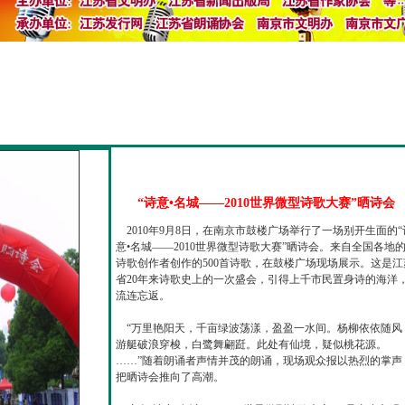
“诗意•名城——2010世界微型诗歌大赛”晒诗会
2010年9月8日，在南京市鼓楼广场举行了一场别开生面的“
意•名城——2010世界微型诗歌大赛”晒诗会。来自全国各地
诗歌创作者创作的500首诗歌，在鼓楼广场现场展示。这是江
省20年来诗歌史上的一次盛会，引得上千市民置身诗的海洋
流连忘返。
“万里艳阳天，千亩绿波荡漾，盈盈一水间。杨柳依依随风
游艇破浪穿梭，白鹭舞翩跹。此处有仙境，疑似桃花源。
……”随着朗诵者声情并茂的朗诵，现场观众报以热烈的掌声
把晒诗会推向了高潮。