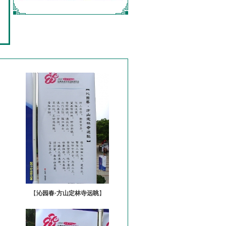
【
沁园春·方山定林寺远眺
】