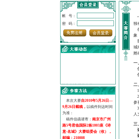
帐 号：
“
独
密 码：
在
象
我
城
她
一
创
创
·
诗意名城·获奖名单
·
【诗意·名城】地铁展示作...
二
·
诗意名城·地铁时间
1
·
地铁完美呈现【诗意·名城...
2
本次大赛
自2010年5月26日—
·
参赛作品多达5000多首
参
9月26日截稿，
以稿件到达时间
·
“诗意·名城”晒诗会
3
为准：
人
·
特别通知--致广大诗词爱好...
稿件信函请寄：
南京市广州
三
路5号君临国际2栋1803座《诗
意·名城》大赛组委会（收），
邮编：210008