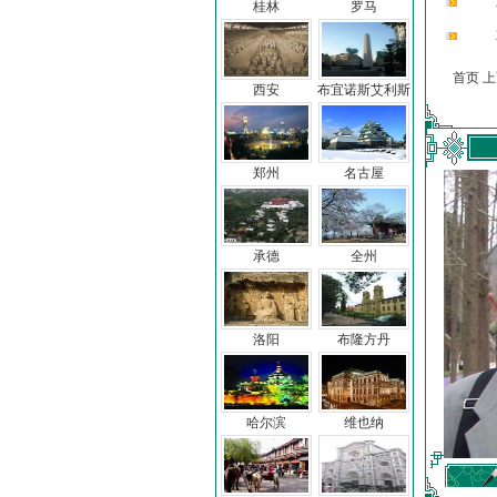
桂林
罗马
首页 
西安
布宜诺斯艾利斯
郑州
名古屋
承德
全州
洛阳
布隆方丹
哈尔滨
维也纳
车前子
冯