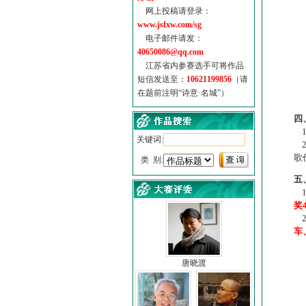
网上投稿请登录：
www.jsfxw.com/sg
电子邮件请发：
40650086@qq.com
江苏省内参赛选手可将作品
短信发送至：
10621199856
（请
在题前注明“诗意·名城”）
（
四
1
关键词:
2
歌
类 别:
五
1
奖
2
车
唐晓渡