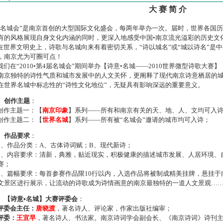
大 赛 简 介
名城会”是南京首创的大型国际文化盛会，每两年举办一次。届时，世界各国
有的风格展现自身文化内涵的同时，更深入地感受中国•南京流光溢彩的历史文
世界文明史上，诗歌与名城向来有着密切关系，“诗以城名”或“城以诗名”是
，南京尤为可圈可点！
们在“2010•第4届名城会”期间举办【诗意•名城——2010世界微型诗歌大
南京独特的诗性气质和城市发展中的人文关怀，更阐释了现代南京诗意栖居的
在世界名城中标志性的“诗性文化地位”，无疑具有影响深远的重要意义。
、创作主题
：
作主题一：【
南京印象
】系列——所有和南京有关的天、地、人、文均可入
作主题二：【
世界名城
】系列——所有被“名城会”邀请的城市均可入诗；
、作品要求
：
、作品分类：A、古体诗词赋；B、现代新诗；
、内容要求：清新，典雅，贴近现实，积极健康的描述城市发展、人居环境、
赛；
、篇幅要求：每首参赛作品限10行以内，入选作品将被制成精美挂牌，悬挂于
文景区进行展示，让流动的诗歌成为诗情画意的南京最独特的一道人文景观…
、【诗意•名城】大赛评委会
：
评委会主任：
唐晓渡
，著名诗人、评论家，作家出版社编审；
评委：
王宜早
，著名诗人、书法家。南京诗词学会副会长、《南京诗词》诗刊