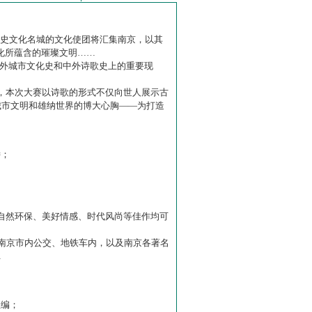
历史文化名城的文化使团将汇集南京，以其
化所蕴含的璀璨文明……
中外城市文化史和中外诗歌史上的重要现
赛】，本次大赛以诗歌的形式不仅向世人展示古
城市文明和雄纳世界的博大心胸——为打造
诗；
自然环保、美好情感、时代风尚等佳作均可
南京市内公交、地铁车内，以及南京各著名
…
主编；