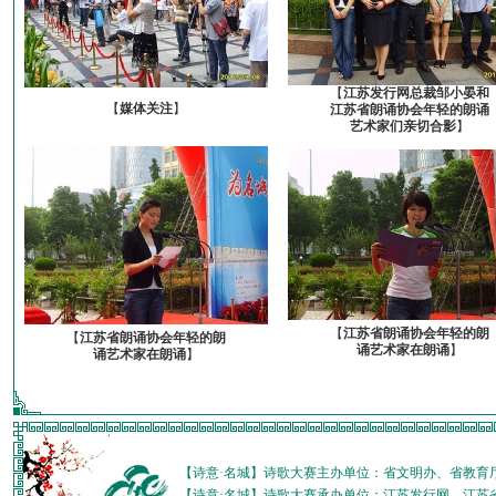
【
江苏发行网总裁邹小晏和
【
媒体关注
】
江苏省朗诵协会年轻的朗诵
艺术家们亲切合影
】
【
江苏省朗诵协会年轻的朗
【
江苏省朗诵协会年轻的朗
诵艺术家在朗诵
】
诵艺术家在朗诵
】
【诗意·名城】诗歌大赛主办单位：省文明办、省教育
【诗意·名城】诗歌大赛承办单位：江苏发行网、江苏