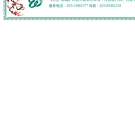
服务电话：025-51861377 传真：025-83361234