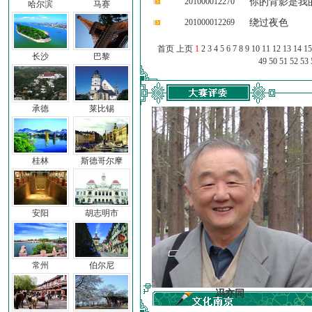
201000012270
你的背影是我
哈尔滨
马赛
201000012269
绕过夜色
首页 上页
1
2
3
4
5
6
7
8
9
10
11
12
13
14
15
长沙
巴黎
49
50
51
52
53
承德
莱比锡
桂林
斯德哥尔摩
安阳
胡志明市
常州
伯尔尼
车前子
冯亦同