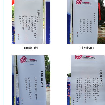
【
栖霞红叶
】
【
十朝都会
】