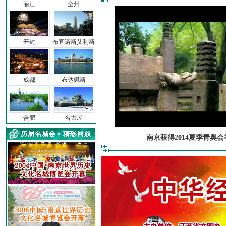
丽江
全州
开封
布宜诺斯艾利斯
成都
布达佩斯
合肥
名古屋
南京获得2014夏季青奥