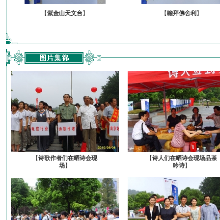
【
紫金山天文台
】
【
瞻拜佛舍利
】
【
诗歌作者们在晒诗会现
【
诗人们在晒诗会现场品茶
场
】
吟诗
】