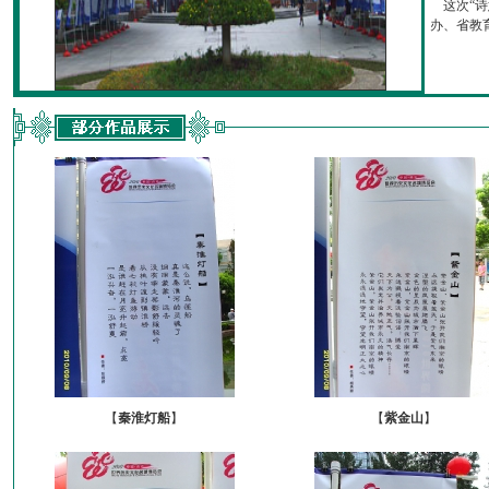
这次“诗
办、省教育厅
【
秦淮灯船
】
【
紫金山
】