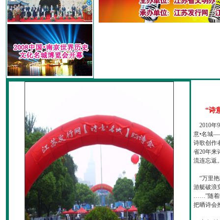
“诗
2010
意•名城—
诗歌创作
省20年
流连忘返
“万里艳
游艇破浪
……”随
把晒诗会