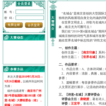
帐 号：
“名城会”是南京首创的大型国际
独有的风格展现自身文化内涵的同
密 码：
在世界文明史上，诗歌与名城向来
象，南京尤为可圈可点！
我们在“2010•第4届名城会”
城南京独特的诗性气质和城市发展
她在世界名城中标志性的“诗性文
一、创作主题
：
创作主题一：【
南京印象
】系列
创作主题二：【
世界名城
】系列
·
诗意名城·获奖名单
二、作品要求
：
·
【诗意·名城】地铁展示作...
1、作品分类：A、古体诗词赋；
·
诗意名城·地铁时间
2、内容要求：清新，典雅，贴近
·
地铁完美呈现【诗意·名城...
本次大赛
自2010年5月26日—
参赛；
·
参赛作品多达5000多首
9月26日截稿，
以稿件到达时间
3、篇幅要求：每首参赛作品限1
·
“诗意·名城”晒诗会
为准：
人文景区进行展示，让流动的诗歌
·
特别通知--致广大诗词爱好...
稿件信函请寄：
南京市广州
三、【诗意•名城】大赛评委会
：
路5号君临国际2栋1803座《诗
评委会主任：
唐晓渡
，著名诗人
意·名城》大赛组委会（收），
评委：
王宜早
，著名诗人、书法
邮编：210008