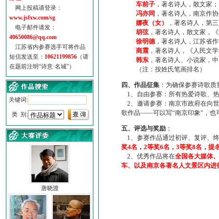
车前子
，著名诗人，散文家；
网上投稿请登录：
冯亦同
，著名诗人，南京作协
www.jsfxw.com/sg
娜夜（女）
，著名诗人，第三
电子邮件请发：
胡弦
，著名诗人，散文家，《诗
40650086@qq.com
徐明德
，著名诗人，江苏省作
江苏省内参赛选手可将作品
商震
，著名诗人，《人民文学
短信发送至：
10621199856
（请
韩东
，著名诗人、小说家，中
在题前注明“诗意·名城”）
（注：按姓氏笔画排名）
四、作品征集
：为确保参赛诗歌质
1、自由参赛：所有热爱诗歌、热
关键词:
2、邀请参赛：南京市政府在向世
歌作品——可以写“南京印象”，
类 别:
五、评选与奖励
：
1、参赛作品通过初评、复评、终
奖4名，2等奖6名，3等奖8名，提
2、优秀作品将在
全国各大媒体
车、以及南京各著名人文景区内进
唐晓渡