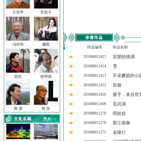
王宜早
车前子
冯亦同
娜夜
作品编号
作品名称
201000012415
泥塑的情调
201000012414
雪
201000012413
不采蘑菇的小
胡弦
徐明德
201000012412
笑脸
201000012410
握手，来自世
201000012409
玄武湖
商 震
韩 东
201000012279
雨娃娃
201000012278
新江南春
201000012271
金陵行