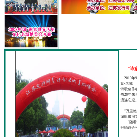
“诗
2010
意•名城—
诗歌创作
省20年
流连忘返
“万里艳
游艇破浪
……”随
把晒诗会