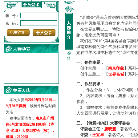
帐 号：
“名城会”是南京首创的大型国际
独有的风格展现自身文化内涵的同
密 码：
在世界文明史上，诗歌与名城向来
象，南京尤为可圈可点！
我们在“2010•第4届名城会”
城南京独特的诗性气质和城市发展
她在世界名城中标志性的“诗性文
一、创作主题
：
创作主题一：【
南京印象
】系列
创作主题二：【
世界名城
】系列
·
诗意名城·获奖名单
二、作品要求
：
·
【诗意·名城】地铁展示作...
1、作品分类：A、古体诗词赋；
·
诗意名城·地铁时间
2、内容要求：清新，典雅，贴近
·
地铁完美呈现【诗意·名城...
本次大赛
自2010年5月26日—
参赛；
·
参赛作品多达5000多首
9月26日截稿，
以稿件到达时间
3、篇幅要求：每首参赛作品限1
·
“诗意·名城”晒诗会
为准：
人文景区进行展示，让流动的诗歌
·
特别通知--致广大诗词爱好...
稿件信函请寄：
南京市广州
三、【诗意•名城】大赛评委会
：
路5号君临国际2栋1803座《诗
评委会主任：
唐晓渡
，著名诗人
意·名城》大赛组委会（收），
评委：
王宜早
，著名诗人、书法
邮编：210008