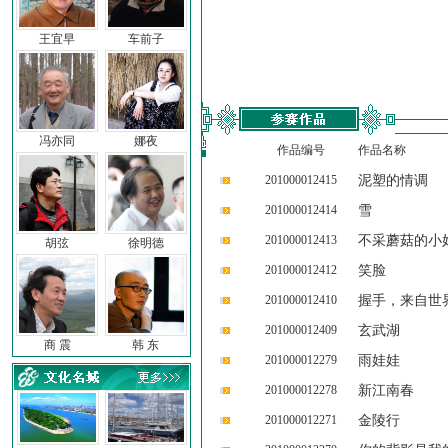
王宜早
车前子
冯亦同
娜夜
作品编号
作品名称
201000012415
泥塑的情调
201000012414
雪
201000012413
不采蘑菇的小
胡弦
徐明德
201000012412
笑脸
201000012410
握手，来自世
201000012409
玄武湖
商 震
韩 东
201000012279
雨娃娃
201000012278
新江南春
201000012271
金陵行