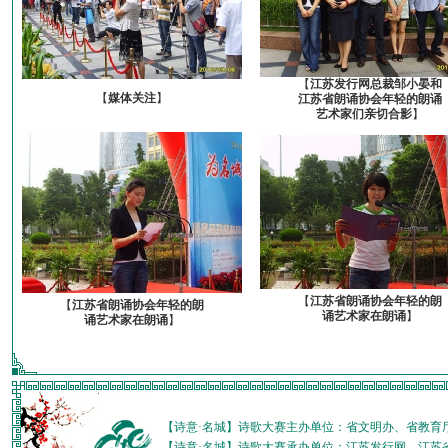
【
江苏发行网总裁邹小晏和
【
媒体关注
】
江苏省朗诵协会年轻的朗诵
艺术家们亲切合影
】
【
江苏省朗诵协会年轻的朗
【
江苏省朗诵协会年轻的朗
诵艺术家在朗诵
】
诵艺术家在朗诵
】
【诗意·名城】诗歌大赛主办单位：省文明办、省教育
【诗意·名城】诗歌大赛承办单位：江苏发行网、江苏