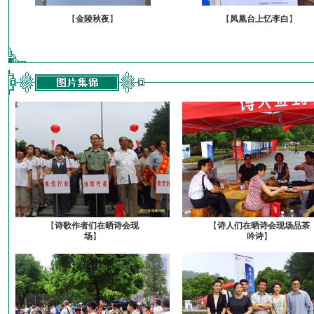
【
金陵秋夜
】
【
凤凰台上忆李白
】
【
诗歌作者们在晒诗会现
【
诗人们在晒诗会现场品茶
场
】
吟诗
】