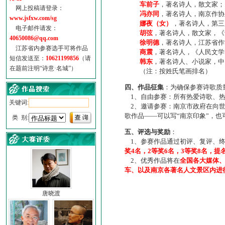
车前子
，著名诗人，散文家；
网上投稿请登录：
冯亦同
，著名诗人，南京作协
www.jsfxw.com/sg
娜夜（女）
，著名诗人，第三
电子邮件请发：
胡弦
，著名诗人，散文家，《诗
40650086@qq.com
徐明德
，著名诗人，江苏省作
江苏省内参赛选手可将作品
商震
，著名诗人，《人民文学
短信发送至：
10621199856
（请
韩东
，著名诗人、小说家，中
在题前注明“诗意·名城”）
（注：按姓氏笔画排名）
四、作品征集
：为确保参赛诗歌质
1、自由参赛：所有热爱诗歌、热
关键词:
2、邀请参赛：南京市政府在向世
歌作品——可以写“南京印象”，
类 别:
五、评选与奖励
：
1、参赛作品通过初评、复评、终
奖4名，2等奖6名，3等奖8名，提
2、优秀作品将在
全国各大媒体
车、以及南京各著名人文景区内进
唐晓渡