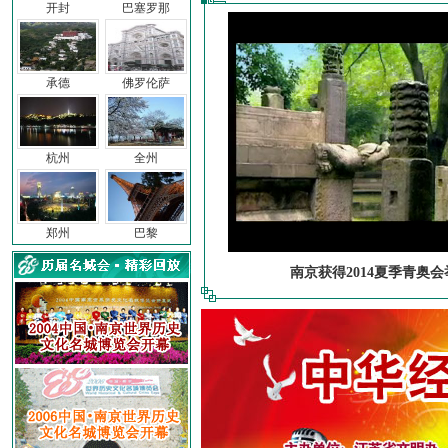
开封
巴塞罗那
承德
佛罗伦萨
杭州
全州
郑州
巴黎
南京获得2014夏季青奥