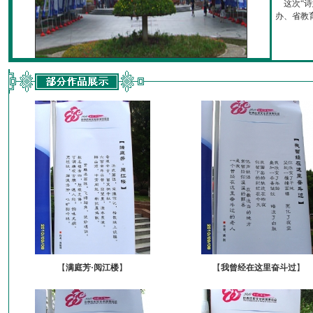
这次“诗
办、省教育厅
【
满庭芳·阅江楼
】
【
我曾经在这里奋斗过
】