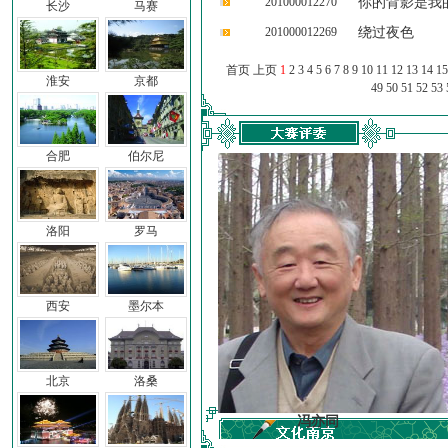
201000012270
你的背影是我
长沙
马赛
201000012269
绕过夜色
首页 上页
1
2
3
4
5
6
7
8
9
10
11
12
13
14
15
淮安
京都
49
50
51
52
53
合肥
伯尔尼
洛阳
罗马
西安
墨尔本
北京
洛桑
车前子
冯亦同