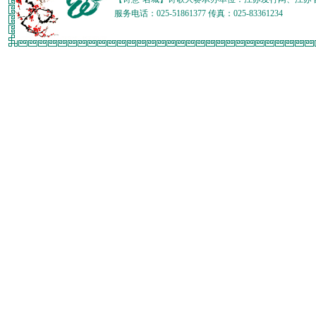
服务电话：025-51861377 传真：025-83361234