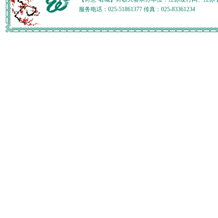
服务电话：025-51861377 传真：025-83361234