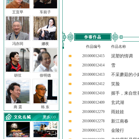
王宜早
车前子
冯亦同
娜夜
作品编号
作品名称
201000012415
泥塑的情调
201000012414
雪
201000012413
不采蘑菇的小
胡弦
徐明德
201000012412
笑脸
201000012410
握手，来自世
201000012409
玄武湖
商 震
韩 东
201000012279
雨娃娃
201000012278
新江南春
201000012271
金陵行