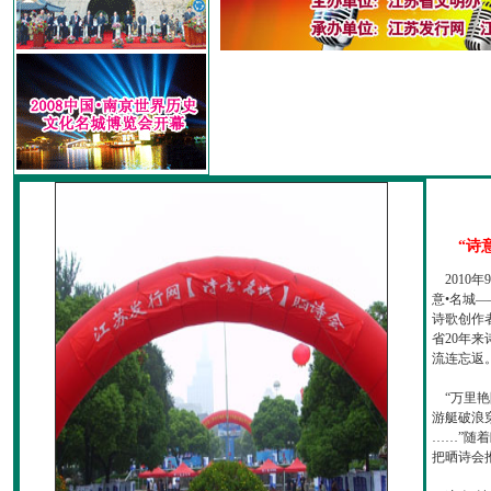
“诗
2010
意•名城—
诗歌创作
省20年
流连忘返
“万里艳
游艇破浪
……”随
把晒诗会