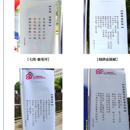
【
七绝·秦淮河
】
【
锦绣金陵赋
】