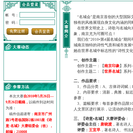
帐 号：
“名城会”是南京首创的大型国际
独有的风格展现自身文化内涵的同
密 码：
在世界文明史上，诗歌与名城向来
象，南京尤为可圈可点！
我们在“2010•第4届名城会”
城南京独特的诗性气质和城市发展
她在世界名城中标志性的“诗性文
一、创作主题
：
创作主题一：【
南京印象
】系列
创作主题二：【
世界名城
】系列
·
诗意名城·获奖名单
二、作品要求
：
·
【诗意·名城】地铁展示作...
1、作品分类：A、古体诗词赋；
·
诗意名城·地铁时间
2、内容要求：清新，典雅，贴近
·
地铁完美呈现【诗意·名城...
本次大赛
自2010年5月26日—
参赛；
·
参赛作品多达5000多首
9月26日截稿，
以稿件到达时间
3、篇幅要求：每首参赛作品限1
·
“诗意·名城”晒诗会
为准：
人文景区进行展示，让流动的诗歌
·
特别通知--致广大诗词爱好...
稿件信函请寄：
南京市广州
三、【诗意•名城】大赛评委会
：
路5号君临国际2栋1803座《诗
评委会主任：
唐晓渡
，著名诗人
意·名城》大赛组委会（收），
评委：
王宜早
，著名诗人、书法
邮编：210008