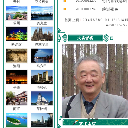
201000012270
你的背影是我
开封
克拉科夫
201000012269
绕过夜色
首页 上页
1
2
3
4
5
6
7
8
9
10
11
12
13
14
15
常州
奥克兰
49
50
51
52
53
哈尔滨
巴塞罗那
洛阳
马六甲
平遥
洛杉矶
丽江
莱比锡
车前子
冯亦同