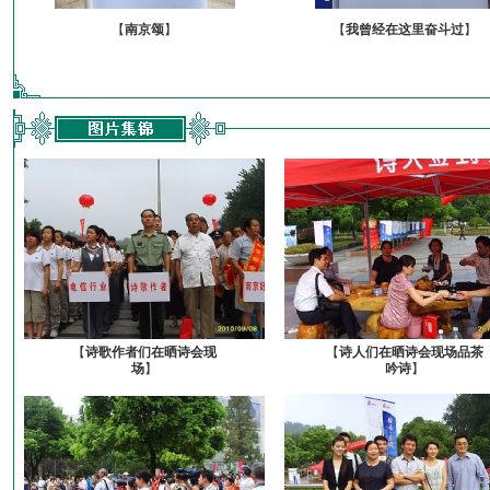
【
南京颂
】
【
我曾经在这里奋斗过
】
【
诗歌作者们在晒诗会现
【
诗人们在晒诗会现场品茶
场
】
吟诗
】