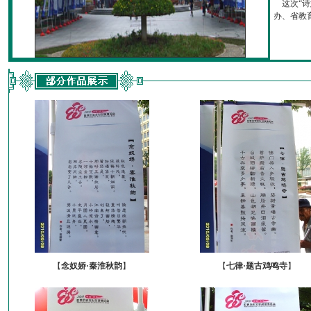
这次“诗
办、省教育厅
【
念奴娇·秦淮秋韵
】
【
七律·题古鸡鸣寺
】