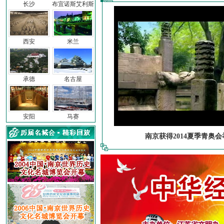
长沙
布宜诺斯艾利斯
西安
米兰
承德
名古屋
安阳
马赛
南京获得2014夏季青奥