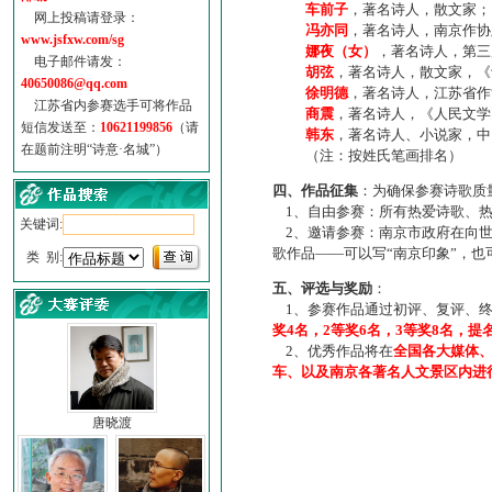
车前子
，著名诗人，散文家；
网上投稿请登录：
冯亦同
，著名诗人，南京作协
www.jsfxw.com/sg
娜夜（女）
，著名诗人，第三
电子邮件请发：
胡弦
，著名诗人，散文家，《诗
40650086@qq.com
徐明德
，著名诗人，江苏省作
江苏省内参赛选手可将作品
商震
，著名诗人，《人民文学
短信发送至：
10621199856
（请
韩东
，著名诗人、小说家，中
在题前注明“诗意·名城”）
（注：按姓氏笔画排名）
四、作品征集
：为确保参赛诗歌质
1、自由参赛：所有热爱诗歌、热
关键词:
2、邀请参赛：南京市政府在向世
歌作品——可以写“南京印象”，
类 别:
五、评选与奖励
：
1、参赛作品通过初评、复评、终
奖4名，2等奖6名，3等奖8名，提
2、优秀作品将在
全国各大媒体
车、以及南京各著名人文景区内进
唐晓渡