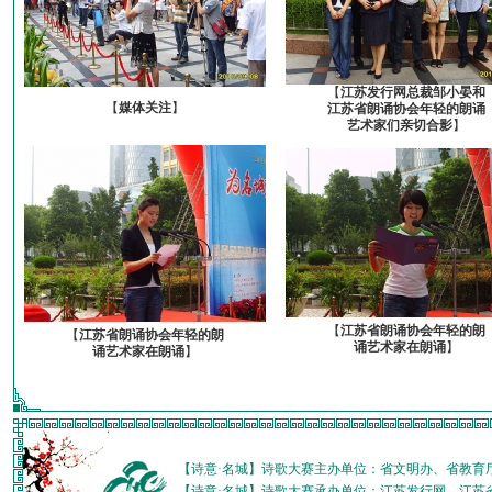
【
江苏发行网总裁邹小晏和
【
媒体关注
】
江苏省朗诵协会年轻的朗诵
艺术家们亲切合影
】
【
江苏省朗诵协会年轻的朗
【
江苏省朗诵协会年轻的朗
诵艺术家在朗诵
】
诵艺术家在朗诵
】
【诗意·名城】诗歌大赛主办单位：省文明办、省教育
【诗意·名城】诗歌大赛承办单位：江苏发行网、江苏