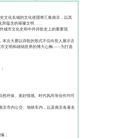
历史文化名城的文化使团将汇集南京，以其
化所蕴含的璀璨文明……
中外城市文化史和中外诗歌史上的重要现
赛】，本次大赛以诗歌的形式不仅向世人展示古
城市文明和雄纳世界的博大心胸——为打造
诗；
自然环保、美好情感、时代风尚等佳作均可
南京市内公交、地铁车内，以及南京各著名
…
主编；