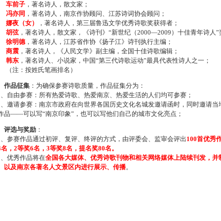
车前子
，著名诗人，散文家；
冯亦同
，著名诗人，南京作协顾问、江苏诗词协会顾问；
娜夜（女）
，著名诗人，第三届鲁迅文学优秀诗歌奖获得者；
胡弦
，著名诗人，散文家，《诗刊》“新世纪（2000—2009）十佳青年诗人
徐明德
，著名诗人，江苏省作协《扬子江》诗刊执行主编；
商震
，著名诗人，《人民文学》副主编，全国十佳诗歌编辑；
韩东
，著名诗人、小说家，中国“第三代诗歌运动”最具代表性诗人之一；
注：按姓氏笔画排名）
、作品征集
：为确保参赛诗歌质量，作品征集分为：
、自由参赛：所有热爱诗歌、热爱南京、热爱生活的人们均可参赛；
、邀请参赛：南京市政府在向世界各国历史文化名城发邀请函时，同时邀请当地
作品——可以写“南京印象”，也可以写他们自己的城市文化亮点；
、评选与奖励
：
、参赛作品通过初评、复评、终评的方式，由评委会、监审会评出
100首优秀
4名，2等奖6名，3等奖8名，提名奖80名。
、优秀作品将在
全国各大媒体、优秀诗歌刊物和相关网络媒体上陆续刊发，并
、以及南京各著名人文景区内进行展示、传播
。