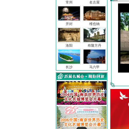
常州
名古屋
开封
维也纳
洛阳
布隆方丹
长沙
马六甲