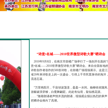
“诗意•名城——2010世界微型诗歌大赛”晒诗会
2010年9月8日，在南京市鼓楼广场举行了一场别开生面的“
意•名城——2010世界微型诗歌大赛”晒诗会。来自全国各地
诗歌创作者创作的500首诗歌，在鼓楼广场现场展示。这是江
省20年来诗歌史上的一次盛会，引得上千市民置身诗的海洋
流连忘返。
“万里艳阳天，千亩绿波荡漾，盈盈一水间。杨柳依依随风
游艇破浪穿梭，白鹭舞翩跹。此处有仙境，疑似桃花源。
……”随着朗诵者声情并茂的朗诵，现场观众报以热烈的掌声
把晒诗会推向了高潮。