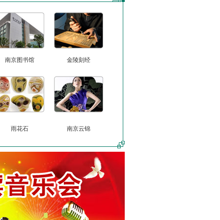
南京图书馆
金陵刻经
雨花石
南京云锦