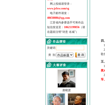
网上投稿请登录：
www.jsfxw.com/sg
电子邮件请发：
40650086@qq.com
江苏省内参赛选手可将作品
短信发送至：
10621199856
（请
在题前注明“诗意·名城”）
（
四
1
关键词:
2
歌
类 别:
五
1
奖
2
车
唐晓渡