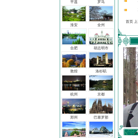
平遥
罗马
首页 
淮安
全州
合肥
胡志明市
敦煌
洛杉矶
杭州
京都
郑州
巴塞罗那
车前子
冯