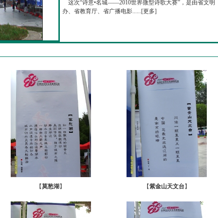
这次“诗意•名城——2010世界微型诗歌大赛”，是由省文明
办、省教育厅、省广播电影......[
更多
]
【
莫愁湖
】
【
紫金山天文台
】