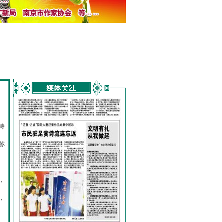
诗
的
苏
，
，
，