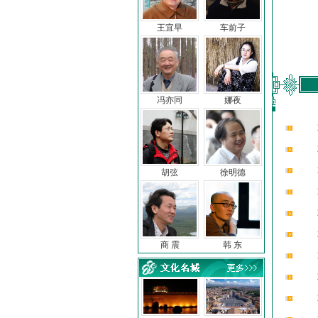
王宜早
车前子
冯亦同
娜夜
胡弦
徐明德
商 震
韩 东