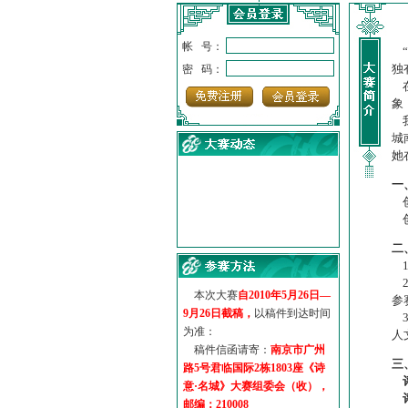
帐 号：
“
独
密 码：
在
象
我
城
她
一
创
创
·
诗意名城·获奖名单
·
【诗意·名城】地铁展示作...
二
·
诗意名城·地铁时间
1
·
地铁完美呈现【诗意·名城...
2
本次大赛
自2010年5月26日—
参
·
参赛作品多达5000多首
9月26日截稿，
以稿件到达时间
3
·
“诗意·名城”晒诗会
为准：
人
·
特别通知--致广大诗词爱好...
稿件信函请寄：
南京市广州
三
路5号君临国际2栋1803座《诗
意·名城》大赛组委会（收），
邮编：210008