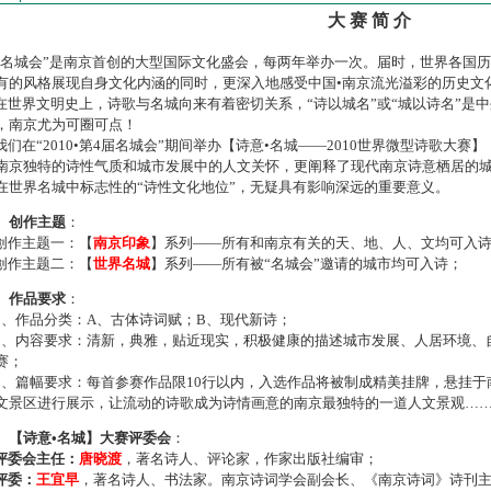
大 赛 简 介
名城会”是南京首创的大型国际文化盛会，每两年举办一次。届时，世界各国
有的风格展现自身文化内涵的同时，更深入地感受中国•南京流光溢彩的历史文
世界文明史上，诗歌与名城向来有着密切关系，“诗以城名”或“城以诗名”是
，南京尤为可圈可点！
们在“2010•第4届名城会”期间举办【诗意•名城——2010世界微型诗歌大
南京独特的诗性气质和城市发展中的人文关怀，更阐释了现代南京诗意栖居的
在世界名城中标志性的“诗性文化地位”，无疑具有影响深远的重要意义。
、创作主题
：
作主题一：【
南京印象
】系列——所有和南京有关的天、地、人、文均可入
作主题二：【
世界名城
】系列——所有被“名城会”邀请的城市均可入诗；
、作品要求
：
、作品分类：A、古体诗词赋；B、现代新诗；
、内容要求：清新，典雅，贴近现实，积极健康的描述城市发展、人居环境、
赛；
、篇幅要求：每首参赛作品限10行以内，入选作品将被制成精美挂牌，悬挂于
文景区进行展示，让流动的诗歌成为诗情画意的南京最独特的一道人文景观…
、【诗意•名城】大赛评委会
：
评委会主任：
唐晓渡
，著名诗人、评论家，作家出版社编审；
评委：
王宜早
，著名诗人、书法家。南京诗词学会副会长、《南京诗词》诗刊