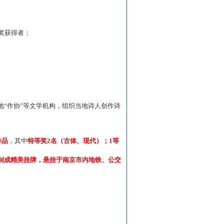
”奖获得者；
“作协”等文学机构，组织当地诗人创作诗
作品
，其中
特等奖2名（古体、现代）；1等
制成精美挂牌，悬挂于南京市内地铁、公交