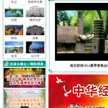
长沙
斯德哥尔摩
合肥
佛罗伦萨
敦煌
洛桑
常州
马六甲
南京获得2014夏季青奥