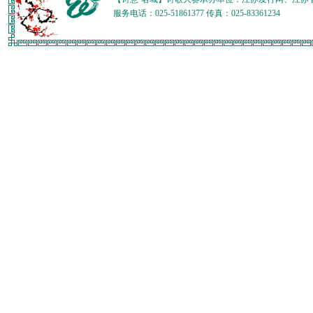
服务电话：025-51861377 传真：025-83361234