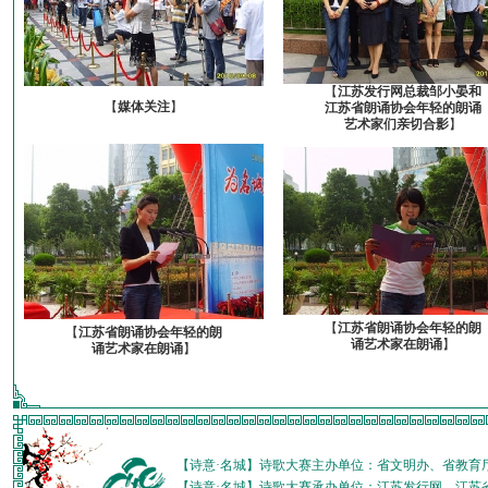
【
江苏发行网总裁邹小晏和
【
媒体关注
】
江苏省朗诵协会年轻的朗诵
艺术家们亲切合影
】
【
江苏省朗诵协会年轻的朗
【
江苏省朗诵协会年轻的朗
诵艺术家在朗诵
】
诵艺术家在朗诵
】
【诗意·名城】诗歌大赛主办单位：省文明办、省教育
【诗意·名城】诗歌大赛承办单位：江苏发行网、江苏