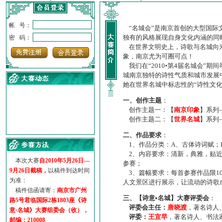
帐 号：
“名城会”是南京首创的大型国际
独有的风格展现自身文化内涵的同
密 码：
在世界文明史上，诗歌与名城向来
象，南京尤为可圈可点！
我们在“2010•第4届名城会”
城南京独特的诗性气质和城市发展
她在世界名城中标志性的“诗性文
一、创作主题
：
创作主题一：【
南京印象
】系列
创作主题二：【
世界名城
】系列
·
诗意名城·获奖名单
二、作品要求
：
·
【诗意·名城】地铁展示作...
1、作品分类：A、古体诗词赋；
·
诗意名城·地铁时间
2、内容要求：清新，典雅，贴近
·
地铁完美呈现【诗意·名城...
本次大赛
自2010年5月26日—
参赛；
·
参赛作品多达5000多首
9月26日截稿，
以稿件到达时间
3、篇幅要求：每首参赛作品限1
·
“诗意·名城”晒诗会
为准：
人文景区进行展示，让流动的诗歌
·
特别通知--致广大诗词爱好...
稿件信函请寄：
南京市广州
三、【诗意•名城】大赛评委会
：
路5号君临国际2栋1803座《诗
评委会主任：
唐晓渡
，著名诗人
意·名城》大赛组委会（收），
评委：
王宜早
，著名诗人、书法
邮编：210008