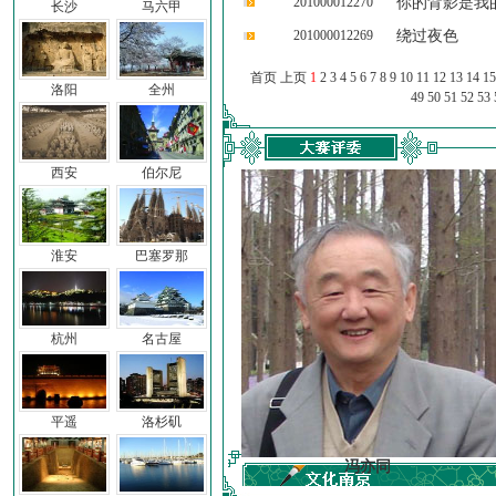
201000012270
你的背影是我
长沙
马六甲
201000012269
绕过夜色
首页 上页
1
2
3
4
5
6
7
8
9
10
11
12
13
14
15
洛阳
全州
49
50
51
52
53
西安
伯尔尼
淮安
巴塞罗那
杭州
名古屋
平遥
洛杉矶
车前子
冯亦同