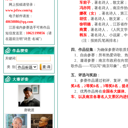
车前子
，著名诗人，散文家；
网上投稿请登录：
冯亦同
，著名诗人，南京作协
www.jsfxw.com/sg
娜夜（女）
，著名诗人，第三
电子邮件请发：
胡弦
，著名诗人，散文家，《诗
40650086@qq.com
徐明德
，著名诗人，江苏省作
江苏省内参赛选手可将作品
商震
，著名诗人，《人民文学
短信发送至：
10621199856
（请
韩东
，著名诗人、小说家，中
在题前注明“诗意·名城”）
（注：按姓氏笔画排名）
四、作品征集
：为确保参赛诗歌质
1、自由参赛：所有热爱诗歌、热
关键词:
2、邀请参赛：南京市政府在向世
歌作品——可以写“南京印象”，
类 别:
五、评选与奖励
：
1、参赛作品通过初评、复评、终
奖4名，2等奖6名，3等奖8名，提
2、优秀作品将在
全国各大媒体
车、以及南京各著名人文景区内进
唐晓渡