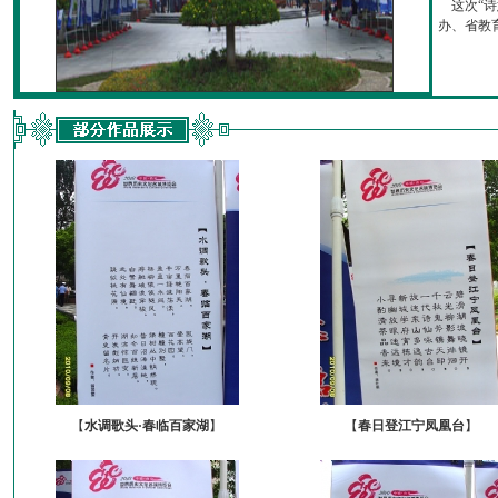
这次“诗
办、省教育厅
【
水调歌头·春临百家湖
】
【
春日登江宁凤凰台
】