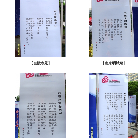
【
金陵春景
】
【
南京明城墙
】