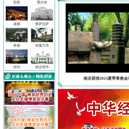
安阳
墨尔本
成都
佛罗伦萨
承德
布隆方丹
郑州
胡志明市
南京获得2014夏季青奥