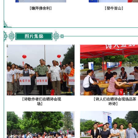
【
瞻拜佛舍利
】
【
登牛首山
】
【
诗歌作者们在晒诗会现
【
诗人们在晒诗会现场品茶
场
】
吟诗
】