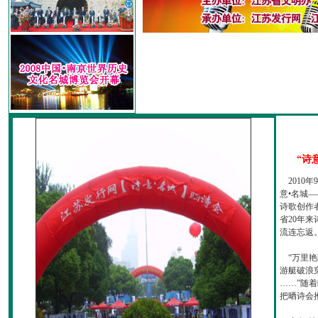
“诗
2010
意•名城—
诗歌创作
省20年
流连忘返
“万里艳
游艇破浪
……”随
把晒诗会