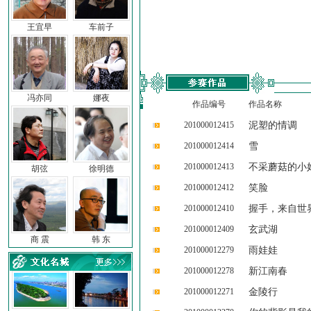
王宜早
车前子
冯亦同
娜夜
作品编号
作品名称
201000012415
泥塑的情调
201000012414
雪
201000012413
不采蘑菇的小
胡弦
徐明德
201000012412
笑脸
201000012410
握手，来自世
201000012409
玄武湖
商 震
韩 东
201000012279
雨娃娃
201000012278
新江南春
201000012271
金陵行