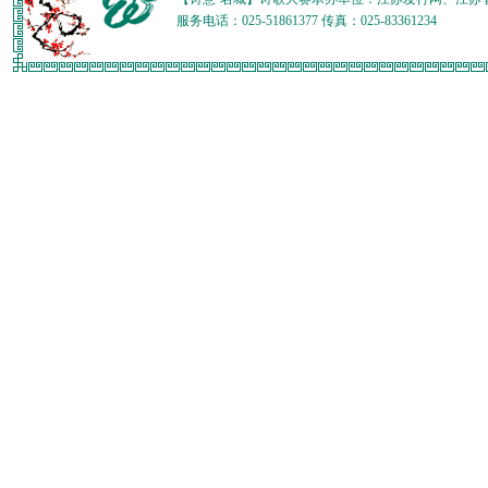
服务电话：025-51861377 传真：025-83361234