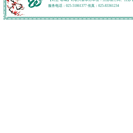
服务电话：025-51861377 传真：025-83361234