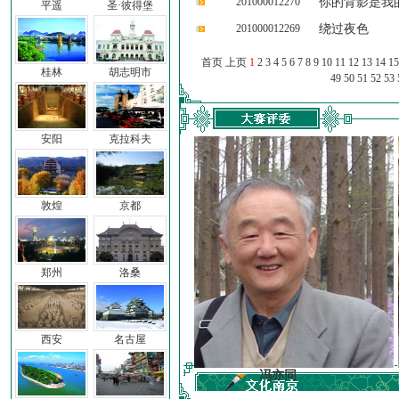
201000012270
你的背影是我
平遥
圣·彼得堡
201000012269
绕过夜色
首页 上页
1
2
3
4
5
6
7
8
9
10
11
12
13
14
15
桂林
胡志明市
49
50
51
52
53
安阳
克拉科夫
敦煌
京都
郑州
洛桑
西安
名古屋
前子
冯亦同