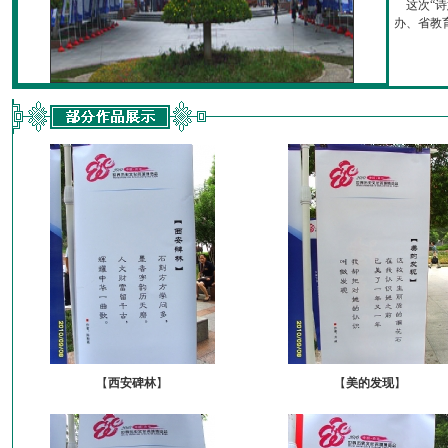
这次“诗
办、省教育厅
【
西安碑林
】
【
美的发现
】