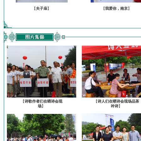
【
夫子庙
】
【
我爱你，南京
】
【
诗歌作者们在晒诗会现
【
诗人们在晒诗会现场品茶
场
】
吟诗
】