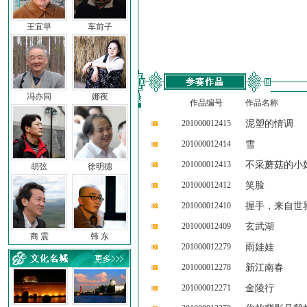
王宜早
车前子
冯亦同
娜夜
作品编号
作品名称
201000012415
泥塑的情调
201000012414
雪
201000012413
不采蘑菇的小
胡弦
徐明德
201000012412
笑脸
201000012410
握手，来自世
201000012409
玄武湖
商 震
韩 东
201000012279
雨娃娃
201000012278
新江南春
201000012271
金陵行