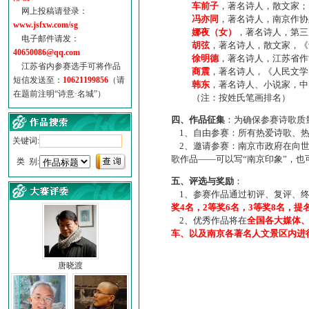
车前子
，著名诗人，散文家；
网上投稿请登录：
冯亦同
，著名诗人，南京作协
www.jsfxw.com/sg
娜夜（女）
，著名诗人，第三
电子邮件请发：
胡弦
，著名诗人，散文家，《诗
40650086@qq.com
徐明德
，著名诗人，江苏省作
江苏省内参赛选手可将作品
商震
，著名诗人，《人民文学
短信发送至：
10621199856
（请
韩东
，著名诗人、小说家，中
在题前注明“诗意·名城”）
（注：按姓氏笔画排名）
四、作品征集
：为确保参赛诗歌质
1、自由参赛：所有热爱诗歌、热
关键词:
2、邀请参赛：南京市政府在向世
歌作品——可以写“南京印象”，
类 别:
五、评选与奖励
：
1、参赛作品通过初评、复评、终
奖4名，2等奖6名，3等奖8名，提
2、优秀作品将在
全国各大媒体
车、以及南京各著名人文景区内进
唐晓渡