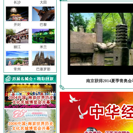
长沙
大田
开封
巴黎
丽江
米兰
常州
巴塞罗那
南京获得2014夏季青奥