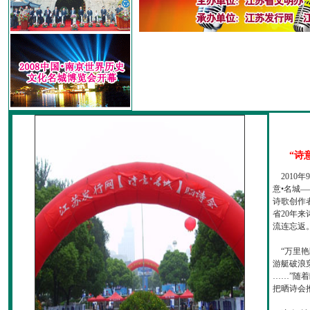
“诗
2010
意•名城—
诗歌创作
省20年
流连忘返
“万里艳
游艇破浪
……”随
把晒诗会