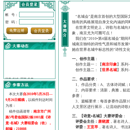
帐 号：
“名城会”是南京首创的大型国际
独有的风格展现自身文化内涵的同
密 码：
在世界文明史上，诗歌与名城向来
象，南京尤为可圈可点！
我们在“2010•第4届名城会”
城南京独特的诗性气质和城市发展
她在世界名城中标志性的“诗性文
一、创作主题
：
创作主题一：【
南京印象
】系列
创作主题二：【
世界名城
】系列
·
诗意名城·获奖名单
·
【诗意·名城】地铁展示作...
二、作品要求
：
·
诗意名城·地铁时间
1、作品分类：A、古体诗词赋；
2、内容要求：清新，典雅，贴近
·
地铁完美呈现【诗意·名城...
本次大赛
自2010年5月26日—
参赛；
·
参赛作品多达5000多首
9月26日截稿，
以稿件到达时间
3、篇幅要求：每首参赛作品限1
·
“诗意·名城”晒诗会
为准：
人文景区进行展示，让流动的诗歌
·
特别通知--致广大诗词爱好...
稿件信函请寄：
南京市广州
三、【诗意•名城】大赛评委会
：
路5号君临国际2栋1803座《诗
评委会主任：
唐晓渡
，著名诗人
意·名城》大赛组委会（收），
评委：
王宜早
，著名诗人、书法
邮编：210008