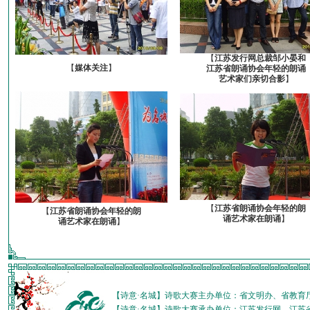
【
江苏发行网总裁邹小晏和
【
媒体关注
】
江苏省朗诵协会年轻的朗诵
艺术家们亲切合影
】
【
江苏省朗诵协会年轻的朗
【
江苏省朗诵协会年轻的朗
诵艺术家在朗诵
】
诵艺术家在朗诵
】
【诗意·名城】诗歌大赛主办单位：省文明办、省教育
【诗意·名城】诗歌大赛承办单位：江苏发行网、江苏