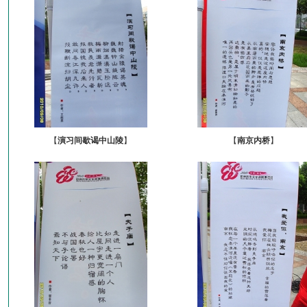
【
演习间歇谒中山陵
】
【
南京内桥
】