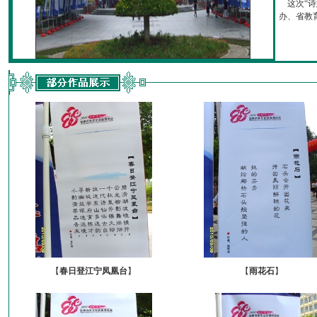
这次“诗
办、省教育厅
【
春日登江宁凤凰台
】
【
雨花石
】