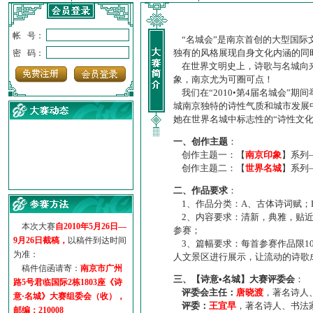
帐 号：
“名城会”是南京首创的大型国际
独有的风格展现自身文化内涵的同
密 码：
在世界文明史上，诗歌与名城向来
象，南京尤为可圈可点！
我们在“2010•第4届名城会”
城南京独特的诗性气质和城市发展
她在世界名城中标志性的“诗性文
一、创作主题
：
创作主题一：【
南京印象
】系列
创作主题二：【
世界名城
】系列
·
诗意名城·获奖名单
二、作品要求
：
·
【诗意·名城】地铁展示作...
1、作品分类：A、古体诗词赋；
·
诗意名城·地铁时间
2、内容要求：清新，典雅，贴近
·
地铁完美呈现【诗意·名城...
本次大赛
自2010年5月26日—
参赛；
·
参赛作品多达5000多首
9月26日截稿，
以稿件到达时间
3、篇幅要求：每首参赛作品限1
·
“诗意·名城”晒诗会
为准：
人文景区进行展示，让流动的诗歌
·
特别通知--致广大诗词爱好...
稿件信函请寄：
南京市广州
三、【诗意•名城】大赛评委会
：
路5号君临国际2栋1803座《诗
评委会主任：
唐晓渡
，著名诗人
意·名城》大赛组委会（收），
评委：
王宜早
，著名诗人、书法
邮编：210008