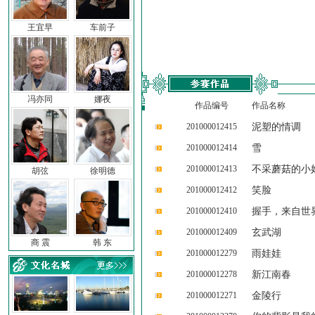
王宜早
车前子
冯亦同
娜夜
作品编号
作品名称
201000012415
泥塑的情调
201000012414
雪
201000012413
不采蘑菇的小
胡弦
徐明德
201000012412
笑脸
201000012410
握手，来自世
201000012409
玄武湖
商 震
韩 东
201000012279
雨娃娃
201000012278
新江南春
201000012271
金陵行