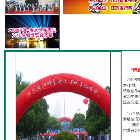
“诗
2010
意•名城—
诗歌创作
省20年
流连忘返
“万里艳
游艇破浪
……”随
把晒诗会