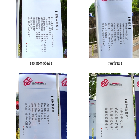
【
锦绣金陵赋
】
【
南京颂
】