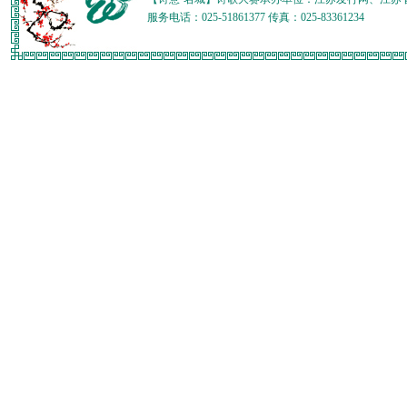
服务电话：025-51861377 传真：025-83361234