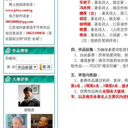
车前子
，著名诗人，散文家；
网上投稿请登录：
冯亦同
，著名诗人，南京作协
www.jsfxw.com/sg
娜夜（女）
，著名诗人，第三
电子邮件请发：
胡弦
，著名诗人，散文家，《诗
40650086@qq.com
徐明德
，著名诗人，江苏省作
江苏省内参赛选手可将作品
商震
，著名诗人，《人民文学
短信发送至：
10621199856
（请
韩东
，著名诗人、小说家，中
在题前注明“诗意·名城”）
（注：按姓氏笔画排名）
四、作品征集
：为确保参赛诗歌质
1、自由参赛：所有热爱诗歌、热
关键词:
2、邀请参赛：南京市政府在向世
歌作品——可以写“南京印象”，
类 别:
五、评选与奖励
：
1、参赛作品通过初评、复评、终
奖4名，2等奖6名，3等奖8名，提
2、优秀作品将在
全国各大媒体
车、以及南京各著名人文景区内进
唐晓渡