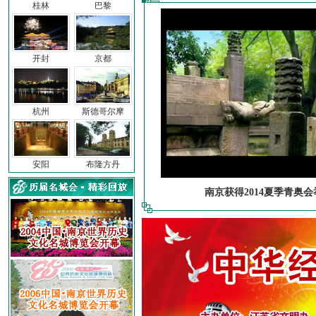
桂林
巴黎
开封
京都
杭州
斯德哥尔摩
安阳
布隆方丹
南京获得2014夏季青奥