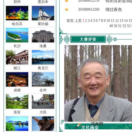
201000012270
你的背影是我
郑州
墨尔本
201000012269
绕过夜色
首页 上页
1
2
3
4
5
6
7
8
9
10
11
12
13
14
15
哈尔滨
莱比锡
49
50
51
52
53
长沙
洛桑
丽江
奥克兰
成都
全州
淮安
大田
车前子
冯亦同