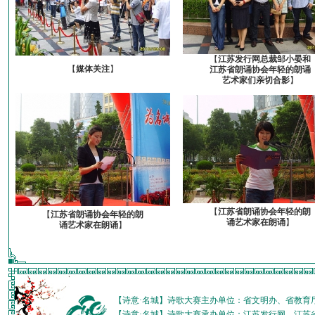
【
江苏发行网总裁邹小晏和
【
媒体关注
】
江苏省朗诵协会年轻的朗诵
艺术家们亲切合影
】
【
江苏省朗诵协会年轻的朗
【
江苏省朗诵协会年轻的朗
诵艺术家在朗诵
】
诵艺术家在朗诵
】
【诗意·名城】诗歌大赛主办单位：省文明办、省教育
【诗意·名城】诗歌大赛承办单位：江苏发行网、江苏