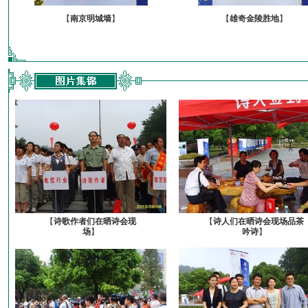
【
南京明城墙
】
【
雄奇金陵胜地
】
【
诗歌作者们在晒诗会现
【
诗人们在晒诗会现场品茶
场
】
吟诗
】