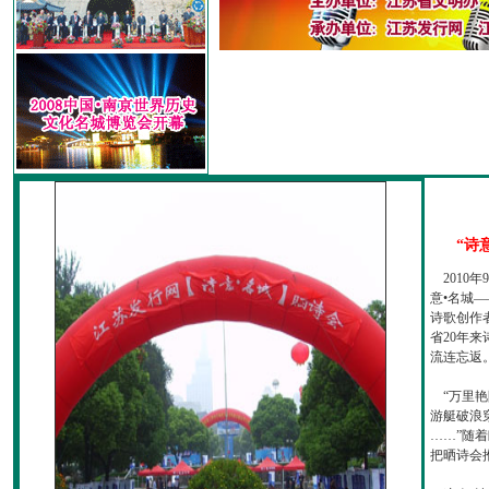
“诗
2010
意•名城—
诗歌创作
省20年
流连忘返
“万里艳
游艇破浪
……”随
把晒诗会