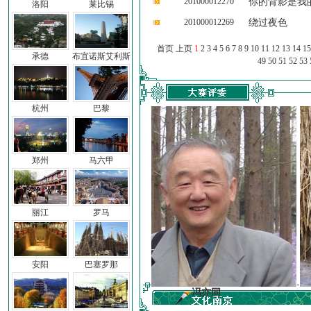
201000012270
你的背影是我
洛阳
莱比锡
201000012269
绕过夜色
首页 上页
1
2
3
4
5
6
7
8
9
10
11
12
13
14
15
承德
布宜诺斯艾利斯
49
50
51
52
53
杭州
巴黎
郑州
马六甲
丽江
罗马
安阳
巴塞罗那
子
冯亦同