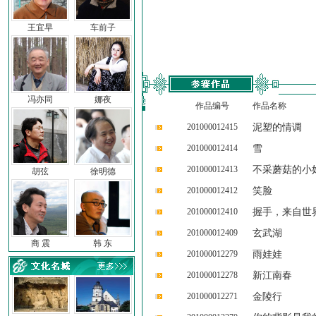
王宜早
车前子
冯亦同
娜夜
作品编号
作品名称
201000012415
泥塑的情调
201000012414
雪
201000012413
不采蘑菇的小
胡弦
徐明德
201000012412
笑脸
201000012410
握手，来自世
201000012409
玄武湖
商 震
韩 东
201000012279
雨娃娃
201000012278
新江南春
201000012271
金陵行