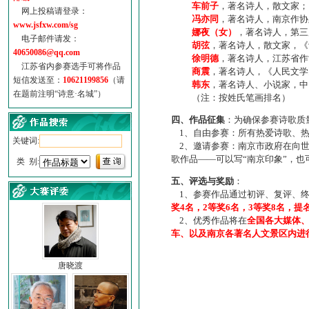
车前子
，著名诗人，散文家；
网上投稿请登录：
冯亦同
，著名诗人，南京作协
www.jsfxw.com/sg
娜夜（女）
，著名诗人，第三
电子邮件请发：
胡弦
，著名诗人，散文家，《诗
40650086@qq.com
徐明德
，著名诗人，江苏省作
江苏省内参赛选手可将作品
商震
，著名诗人，《人民文学
短信发送至：
10621199856
（请
韩东
，著名诗人、小说家，中
在题前注明“诗意·名城”）
（注：按姓氏笔画排名）
四、作品征集
：为确保参赛诗歌质
1、自由参赛：所有热爱诗歌、热
关键词:
2、邀请参赛：南京市政府在向世
歌作品——可以写“南京印象”，
类 别:
五、评选与奖励
：
1、参赛作品通过初评、复评、终
奖4名，2等奖6名，3等奖8名，提
2、优秀作品将在
全国各大媒体
车、以及南京各著名人文景区内进
唐晓渡