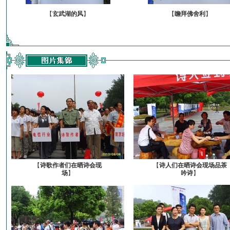
【
玄武湖的风
】
【
瞻拜佛舍利
】
【
诗歌作者们在晒诗会现
【
诗人们在晒诗会现场品茶
场
】
吟诗
】