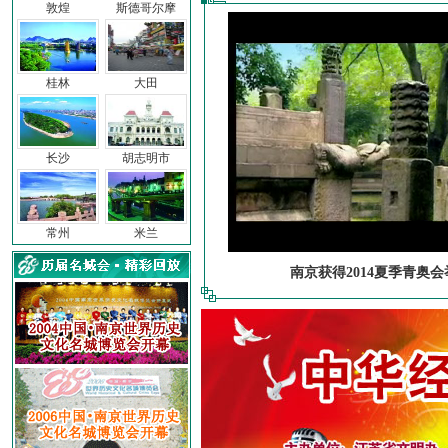
敦煌
斯德哥尔摩
桂林
大田
长沙
胡志明市
常州
米兰
南京获得2014夏季青奥