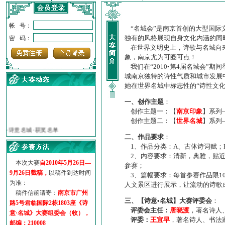
帐 号：
“名城会”是南京首创的大型国际
独有的风格展现自身文化内涵的同
密 码：
在世界文明史上，诗歌与名城向来
象，南京尤为可圈可点！
我们在“2010•第4届名城会”
城南京独特的诗性气质和城市发展
她在世界名城中标志性的“诗性文
一、创作主题
：
创作主题一：【
南京印象
】系列
·
诗意名城·获奖名单
创作主题二：【
世界名城
】系列
·
【诗意·名城】地铁展示作...
二、作品要求
：
·
诗意名城·地铁时间
1、作品分类：A、古体诗词赋；
·
地铁完美呈现【诗意·名城...
2、内容要求：清新，典雅，贴近
·
参赛作品多达5000多首
本次大赛
自2010年5月26日—
参赛；
·
“诗意·名城”晒诗会
9月26日截稿，
以稿件到达时间
3、篇幅要求：每首参赛作品限1
·
特别通知--致广大诗词爱好...
为准：
人文景区进行展示，让流动的诗歌
稿件信函请寄：
南京市广州
三、【诗意•名城】大赛评委会
：
路5号君临国际2栋1803座《诗
评委会主任：
唐晓渡
，著名诗人
意·名城》大赛组委会（收），
评委：
王宜早
，著名诗人、书法
邮编：210008