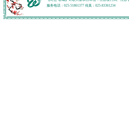
服务电话：025-51861377 传真：025-83361234