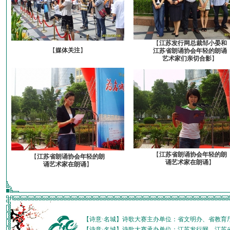
【
江苏发行网总裁邹小晏和
【
媒体关注
】
江苏省朗诵协会年轻的朗诵
艺术家们亲切合影
】
【
江苏省朗诵协会年轻的朗
【
江苏省朗诵协会年轻的朗
诵艺术家在朗诵
】
诵艺术家在朗诵
】
【诗意·名城】诗歌大赛主办单位：省文明办、省教育
【诗意·名城】诗歌大赛承办单位：江苏发行网、江苏