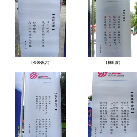
【
金陵饭店
】
【
桃叶渡
】