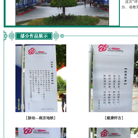
这次“诗
办、省教育厅
【
脉动—南京地铁
】
【
建康怀古
】