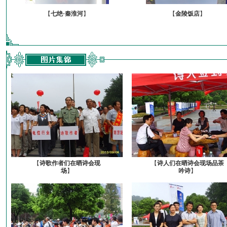
【
七绝·秦淮河
】
【
金陵饭店
】
【
诗歌作者们在晒诗会现
【
诗人们在晒诗会现场品茶
场
】
吟诗
】