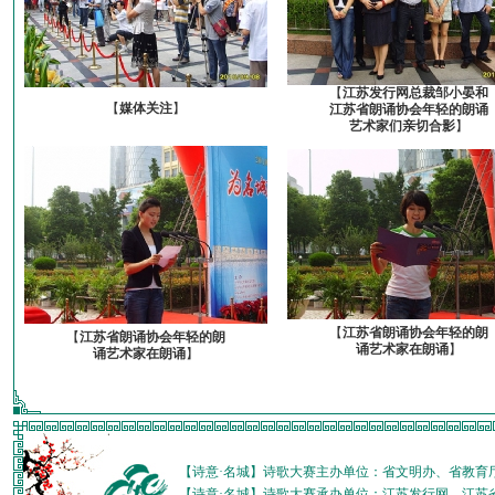
【
江苏发行网总裁邹小晏和
【
媒体关注
】
江苏省朗诵协会年轻的朗诵
艺术家们亲切合影
】
【
江苏省朗诵协会年轻的朗
【
江苏省朗诵协会年轻的朗
诵艺术家在朗诵
】
诵艺术家在朗诵
】
【诗意·名城】诗歌大赛主办单位：省文明办、省教育
【诗意·名城】诗歌大赛承办单位：江苏发行网、江苏