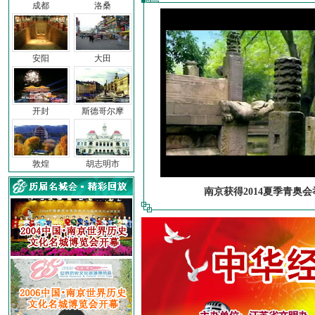
成都
洛桑
安阳
大田
开封
斯德哥尔摩
敦煌
胡志明市
南京获得2014夏季青奥