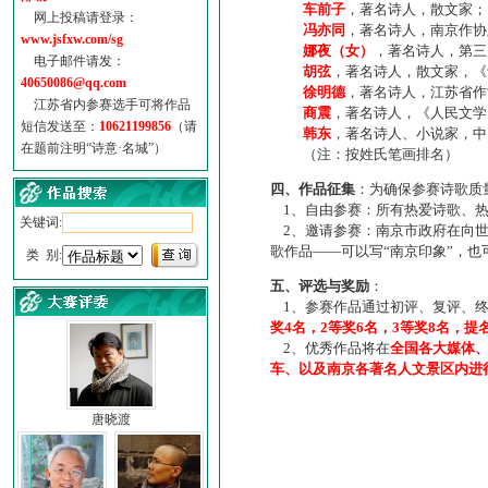
车前子
，著名诗人，散文家；
网上投稿请登录：
冯亦同
，著名诗人，南京作协
www.jsfxw.com/sg
娜夜（女）
，著名诗人，第三
电子邮件请发：
胡弦
，著名诗人，散文家，《诗
40650086@qq.com
徐明德
，著名诗人，江苏省作
江苏省内参赛选手可将作品
商震
，著名诗人，《人民文学
短信发送至：
10621199856
（请
韩东
，著名诗人、小说家，中
在题前注明“诗意·名城”）
（注：按姓氏笔画排名）
四、作品征集
：为确保参赛诗歌质
1、自由参赛：所有热爱诗歌、热
关键词:
2、邀请参赛：南京市政府在向世
歌作品——可以写“南京印象”，
类 别:
五、评选与奖励
：
1、参赛作品通过初评、复评、终
奖4名，2等奖6名，3等奖8名，提
2、优秀作品将在
全国各大媒体
车、以及南京各著名人文景区内进
唐晓渡