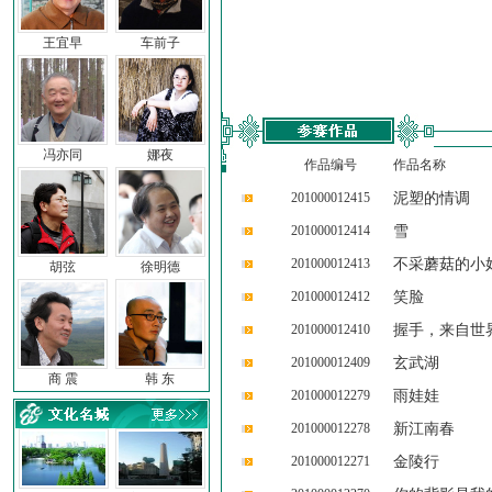
王宜早
车前子
冯亦同
娜夜
作品编号
作品名称
201000012415
泥塑的情调
201000012414
雪
201000012413
不采蘑菇的小
胡弦
徐明德
201000012412
笑脸
201000012410
握手，来自世
201000012409
玄武湖
商 震
韩 东
201000012279
雨娃娃
201000012278
新江南春
201000012271
金陵行