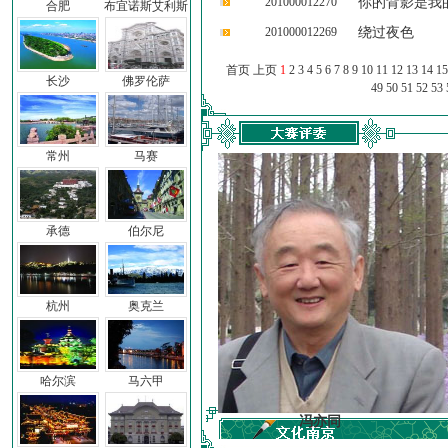
201000012270
你的背影是我
合肥
布宜诺斯艾利斯
201000012269
绕过夜色
首页 上页
1
2
3
4
5
6
7
8
9
10
11
12
13
14
15
长沙
佛罗伦萨
49
50
51
52
53
常州
马赛
承德
伯尔尼
杭州
奥克兰
哈尔滨
马六甲
车前子
冯亦同