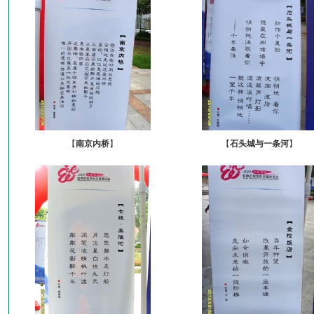
【
南京内桥
】
【
石头城与一条河
】