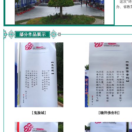
这次“诗
办、省教育厅
【
鬼脸城
】
【
瞻拜佛舍利
】