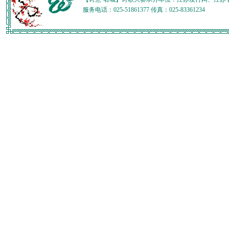
服务电话：025-51861377 传真：025-83361234