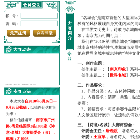
帐 号：
“名城会”是南京首创的大型国际
独有的风格展现自身文化内涵的同
密 码：
在世界文明史上，诗歌与名城向来
象，南京尤为可圈可点！
我们在“2010•第4届名城会”
城南京独特的诗性气质和城市发展
她在世界名城中标志性的“诗性文
一、创作主题
：
创作主题一：【
南京印象
】系列
创作主题二：【
世界名城
】系列
·
诗意名城·获奖名单
二、作品要求
：
·
【诗意·名城】地铁展示作...
1、作品分类：A、古体诗词赋；
·
诗意名城·地铁时间
2、内容要求：清新，典雅，贴近
·
地铁完美呈现【诗意·名城...
本次大赛
自2010年5月26日—
参赛；
·
参赛作品多达5000多首
9月26日截稿，
以稿件到达时间
3、篇幅要求：每首参赛作品限1
·
“诗意·名城”晒诗会
为准：
人文景区进行展示，让流动的诗歌
·
特别通知--致广大诗词爱好...
稿件信函请寄：
南京市广州
三、【诗意•名城】大赛评委会
：
路5号君临国际2栋1803座《诗
评委会主任：
唐晓渡
，著名诗人
意·名城》大赛组委会（收），
评委：
王宜早
，著名诗人、书法
邮编：210008