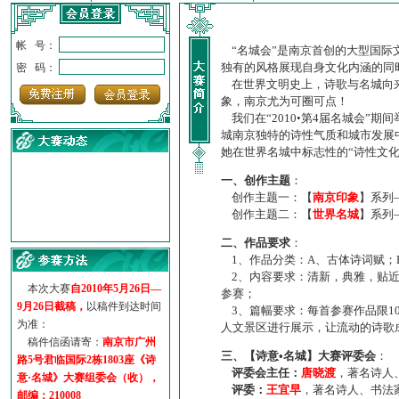
帐 号：
“名城会”是南京首创的大型国际
独有的风格展现自身文化内涵的同
密 码：
在世界文明史上，诗歌与名城向来
象，南京尤为可圈可点！
我们在“2010•第4届名城会”
城南京独特的诗性气质和城市发展
她在世界名城中标志性的“诗性文
一、创作主题
：
创作主题一：【
南京印象
】系列
创作主题二：【
世界名城
】系列
·
诗意名城·获奖名单
二、作品要求
：
·
【诗意·名城】地铁展示作...
1、作品分类：A、古体诗词赋；
·
诗意名城·地铁时间
2、内容要求：清新，典雅，贴近
·
地铁完美呈现【诗意·名城...
本次大赛
自2010年5月26日—
参赛；
·
参赛作品多达5000多首
9月26日截稿，
以稿件到达时间
3、篇幅要求：每首参赛作品限1
·
“诗意·名城”晒诗会
为准：
人文景区进行展示，让流动的诗歌
·
特别通知--致广大诗词爱好...
稿件信函请寄：
南京市广州
三、【诗意•名城】大赛评委会
：
路5号君临国际2栋1803座《诗
评委会主任：
唐晓渡
，著名诗人
意·名城》大赛组委会（收），
评委：
王宜早
，著名诗人、书法
邮编：210008