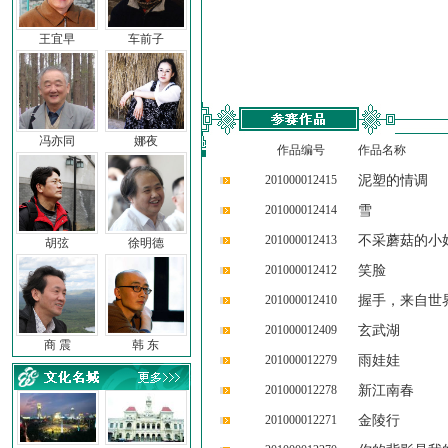
王宜早
车前子
冯亦同
娜夜
作品编号
作品名称
201000012415
泥塑的情调
201000012414
雪
201000012413
不采蘑菇的小
胡弦
徐明德
201000012412
笑脸
201000012410
握手，来自世
201000012409
玄武湖
商 震
韩 东
201000012279
雨娃娃
201000012278
新江南春
201000012271
金陵行