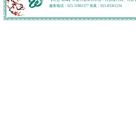
服务电话：025-51861377 传真：025-83361234