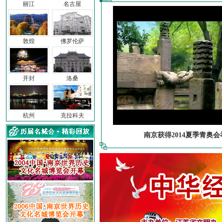
丽江
名古屋
敦煌
佛罗伦萨
开封
洛桑
杭州
克拉科夫
南京获得2014夏季青奥