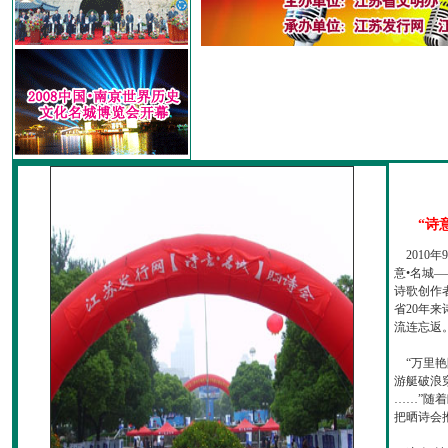
“诗
2010
意•名城—
诗歌创作
省20年
流连忘返
“万里艳
游艇破浪
……”随
把晒诗会