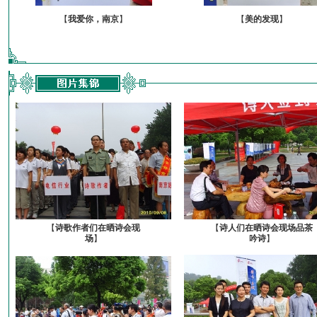
【
我爱你，南京
】
【
美的发现
】
【
诗歌作者们在晒诗会现
【
诗人们在晒诗会现场品茶
场
】
吟诗
】