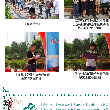
【
江苏发行网总裁邹小晏和
【
媒体关注
】
江苏省朗诵协会年轻的朗诵
艺术家们亲切合影
】
【
江苏省朗诵协会年轻的朗
【
江苏省朗诵协会年轻的朗
诵艺术家在朗诵
】
诵艺术家在朗诵
】
【诗意·名城】诗歌大赛主办单位：省文明办、省教育
【诗意·名城】诗歌大赛承办单位：江苏发行网、江苏