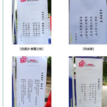
【
浣溪沙·栖霞之秋
】
【
到金陵
】