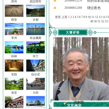
201000012270
你的背影是我
郑州
胡志明市
201000012269
绕过夜色
首页 上页
1
2
3
4
5
6
7
8
9
10
11
12
13
14
15
西安
京都
49
50
51
52
53
常州
布达佩斯
桂林
米兰
安阳
伯尔尼
淮安
大田
车前子
冯亦同