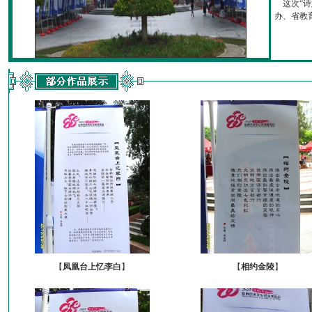
这次“诗
办、省教育厅
【
凤凰台上忆李白
】
【
相约金陵
】