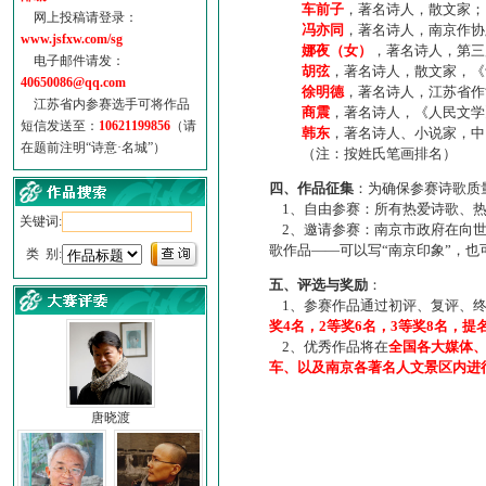
车前子
，著名诗人，散文家；
网上投稿请登录：
冯亦同
，著名诗人，南京作协
www.jsfxw.com/sg
娜夜（女）
，著名诗人，第三
电子邮件请发：
胡弦
，著名诗人，散文家，《诗
40650086@qq.com
徐明德
，著名诗人，江苏省作
江苏省内参赛选手可将作品
商震
，著名诗人，《人民文学
短信发送至：
10621199856
（请
韩东
，著名诗人、小说家，中
在题前注明“诗意·名城”）
（注：按姓氏笔画排名）
四、作品征集
：为确保参赛诗歌质
1、自由参赛：所有热爱诗歌、热
关键词:
2、邀请参赛：南京市政府在向世
歌作品——可以写“南京印象”，
类 别:
五、评选与奖励
：
1、参赛作品通过初评、复评、终
奖4名，2等奖6名，3等奖8名，提
2、优秀作品将在
全国各大媒体
车、以及南京各著名人文景区内进
唐晓渡