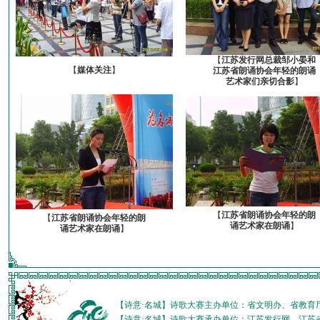
【
江苏发行网总裁邹小晏和
【
媒体关注
】
江苏省朗诵协会年轻的朗诵
艺术家们亲切合影
】
【
江苏省朗诵协会年轻的朗
【
江苏省朗诵协会年轻的朗
诵艺术家在朗诵
】
诵艺术家在朗诵
】
【诗意·名城】诗歌大赛主办单位：省文明办、省教育
【诗意·名城】诗歌大赛承办单位：江苏发行网、江苏