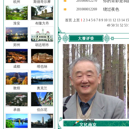
201000012270
你的背影是我
杭州
斯德哥尔摩
201000012269
绕过夜色
首页 上页
1
2
3
4
5
6
7
8
9
10
11
12
13
14
15
淮安
布隆方丹
49
50
51
52
53
郑州
胡志明市
成都
维也纳
敦煌
奥克兰
承德
伯尔尼
前子
冯亦同