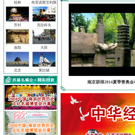
桂林
布宜诺斯艾利斯
开封
克拉科夫
洛阳
大田
北京
莱比锡
南京获得2014夏季青奥