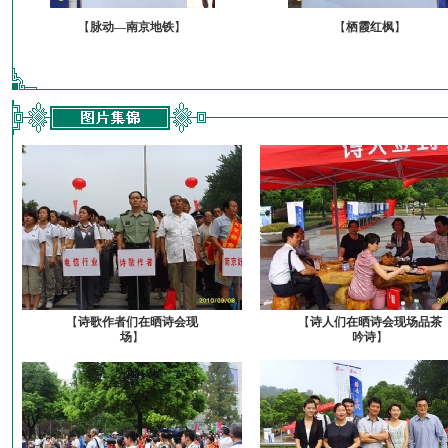
【
脉动—南京地铁
】
【
栖霞红枫
】
【
诗歌作者们在晒诗会现
【
诗人们在晒诗会现场品茶
场
】
吟诗
】