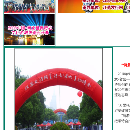
“诗
2010
意•名城—
诗歌创作
省20年
流连忘返
“万里艳
游艇破浪
……”随
把晒诗会