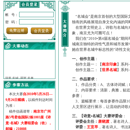
帐 号：
“名城会”是南京首创的大型国际
独有的风格展现自身文化内涵的同
密 码：
在世界文明史上，诗歌与名城向来
象，南京尤为可圈可点！
我们在“2010•第4届名城会”
城南京独特的诗性气质和城市发展
她在世界名城中标志性的“诗性文
一、创作主题
：
创作主题一：【
南京印象
】系列
创作主题二：【
世界名城
】系列
·
诗意名城·获奖名单
·
【诗意·名城】地铁展示作...
二、作品要求
：
·
诗意名城·地铁时间
1、作品分类：A、古体诗词赋；
·
地铁完美呈现【诗意·名城...
2、内容要求：清新，典雅，贴近
本次大赛
自2010年5月26日—
·
参赛作品多达5000多首
参赛；
9月26日截稿，
以稿件到达时间
3、篇幅要求：每首参赛作品限1
·
“诗意·名城”晒诗会
为准：
人文景区进行展示，让流动的诗歌
·
特别通知--致广大诗词爱好...
稿件信函请寄：
南京市广州
三、【诗意•名城】大赛评委会
：
路5号君临国际2栋1803座《诗
评委会主任：
唐晓渡
，著名诗人
意·名城》大赛组委会（收），
评委：
王宜早
，著名诗人、书法
邮编：210008