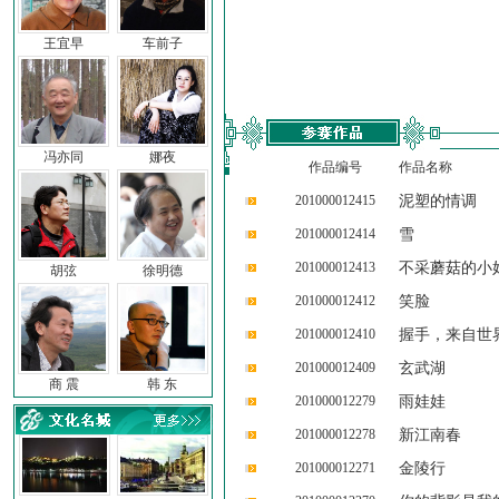
王宜早
车前子
冯亦同
娜夜
作品编号
作品名称
201000012415
泥塑的情调
201000012414
雪
201000012413
不采蘑菇的小
胡弦
徐明德
201000012412
笑脸
201000012410
握手，来自世
201000012409
玄武湖
商 震
韩 东
201000012279
雨娃娃
201000012278
新江南春
201000012271
金陵行