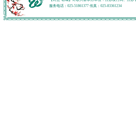
服务电话：025-51861377 传真：025-83361234