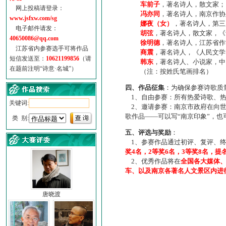
车前子
，著名诗人，散文家；
网上投稿请登录：
冯亦同
，著名诗人，南京作协
www.jsfxw.com/sg
娜夜（女）
，著名诗人，第三
电子邮件请发：
胡弦
，著名诗人，散文家，《诗
40650086@qq.com
徐明德
，著名诗人，江苏省作
江苏省内参赛选手可将作品
商震
，著名诗人，《人民文学
短信发送至：
10621199856
（请
韩东
，著名诗人、小说家，中
在题前注明“诗意·名城”）
（注：按姓氏笔画排名）
四、作品征集
：为确保参赛诗歌质
1、自由参赛：所有热爱诗歌、热
关键词:
2、邀请参赛：南京市政府在向世
歌作品——可以写“南京印象”，
类 别:
五、评选与奖励
：
1、参赛作品通过初评、复评、终
奖4名，2等奖6名，3等奖8名，提
2、优秀作品将在
全国各大媒体
车、以及南京各著名人文景区内进
唐晓渡