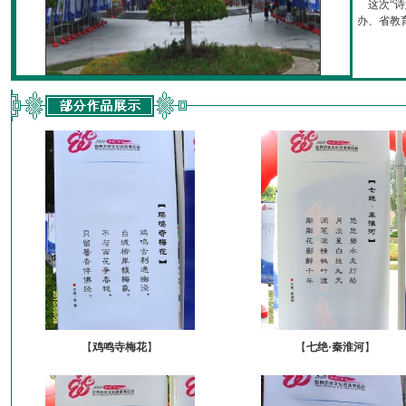
这次“诗
办、省教育厅
【
鸡鸣寺梅花
】
【
七绝·秦淮河
】